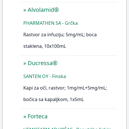
»
Alvolamid®
PHARMATHEN SA - Grčka
Rastvor za infuziju; 5mg/mL; boca
staklena, 10x100mL
»
Ducressa®
SANTEN OY - Finska
Kapi za oči, rastvor; 1mg/mL+5mg/mL;
bočica sa kapaljkom, 1x5mL
»
Forteca