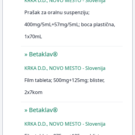
KRKA D.D., NOVO MESTO - Slovenija
Prašak za oralnu suspenziju;
400mg/5mL+57mg/5mL; boca plastična,
1x70mL
»
Betaklav®
KRKA D.D., NOVO MESTO - Slovenija
Film tableta; 500mg+125mg; blister,
2x7kom
»
Betaklav®
KRKA D.D., NOVO MESTO - Slovenija