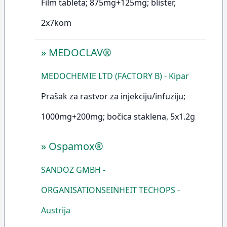
Film tableta; 875mg+125mg; blister,
2x7kom
»
MEDOCLAV®
MEDOCHEMIE LTD (FACTORY B) - Kipar
Prašak za rastvor za injekciju/infuziju;
1000mg+200mg; bočica staklena, 5x1.2g
»
Ospamox®
SANDOZ GMBH -
ORGANISATIONSEINHEIT TECHOPS -
Austrija