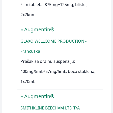
Film tableta; 875mg+125mg; blister,
2x7kom
»
Augmentin®
GLAXO WELLCOME PRODUCTION -
Francuska
Prašak za oralnu suspenziju;
400mg/5mL+57mg/5mL; boca staklena,
1x70mL
»
Augmentin®
SMITHKLINE BEECHAM LTD T/A