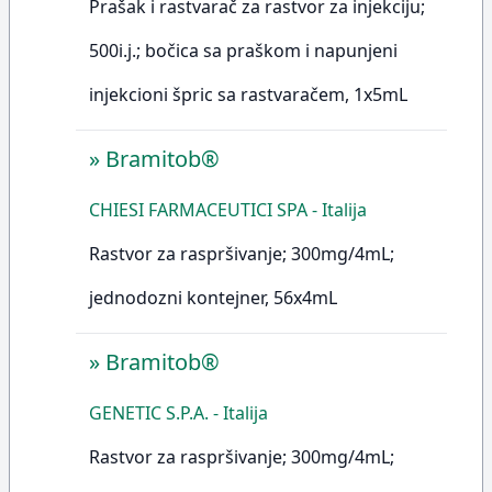
Prašak i rastvarač za rastvor za injekciju;
500i.j.; bočica sa praškom i napunjeni
injekcioni špric sa rastvaračem, 1x5mL
»
Bramitob®
CHIESI FARMACEUTICI SPA - Italija
Rastvor za raspršivanje; 300mg/4mL;
jednodozni kontejner, 56x4mL
»
Bramitob®
GENETIC S.P.A. - Italija
Rastvor za raspršivanje; 300mg/4mL;