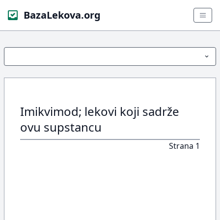
BazaLekova.org
Imikvimod; lekovi koji sadrže
ovu supstancu
Strana 1