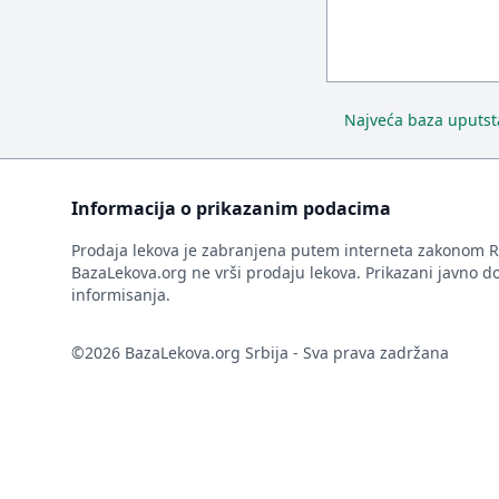
Najveća baza uputsta
Informacija o prikazanim podacima
Prodaja lekova je zabranjena putem interneta zakonom R
BazaLekova.org ne vrši prodaju lekova. Prikazani javno d
informisanja.
©2026 BazaLekova.org Srbija - Sva prava zadržana