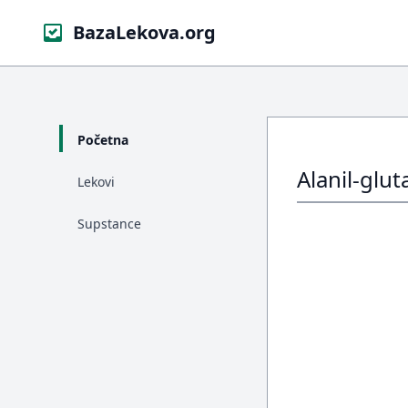
BazaLekova.org
Početna
Alanil-glu
Lekovi
Supstance