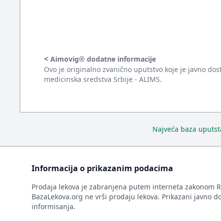
<
Aimovig® dodatne informacije
Ovo je originalno zvanično uputstvo koje je javno dos
medicinska sredstva Srbije - ALIMS.
Najveća baza uputsta
Informacija o prikazanim podacima
Prodaja lekova je zabranjena putem interneta zakonom R
BazaLekova.org ne vrši prodaju lekova. Prikazani javno d
informisanja.