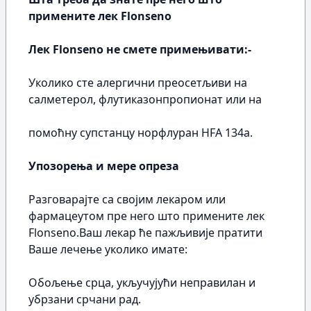
примените лек Flonseno
Лек Flonseno не смете примењивати:-
Уколико сте алергични преосетљиви на
салметерол, флутиказонпропионат или на
помоћну супстанцу норфлуран HFA 134а.
Упозорења и мере опреза
Разговарајте са својим лекаром или
фармацеутом пре него што примените лек
Flonseno.Ваш лекар ће пажљивије пратити
Ваше лечење уколико имате:
Обољење срца, укључујући неправилан и
убрзани срчани рад.