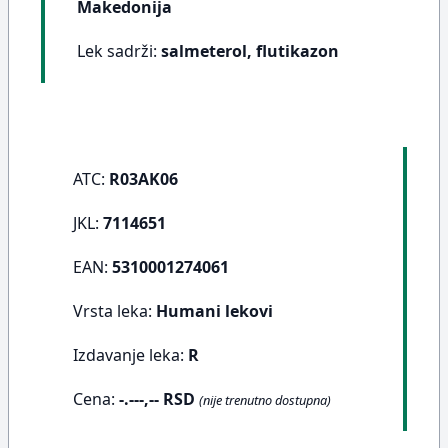
Makedonija
Lek sadrži:
salmeterol, flutikazon
ATC:
R03AK06
JKL:
7114651
EAN:
5310001274061
Vrsta leka:
Humani lekovi
Izdavanje leka:
R
Cena:
-.---,-- RSD
(nije trenutno dostupna)