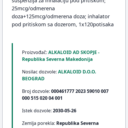
suspenzija za inhalaciju pod pritiskom;
25mcg/odmerena
doza+125mcg/odmerena doza; inhalator
pod pritiskom sa dozerom, 1x120potisaka
Proizvođač:
ALKALOID AD SKOPJE -
Republika Severna Makedonija
Nosilac dozvole:
ALKALOID D.O.O.
BEOGRAD
Broj dozvole:
000461777 2023 59010 007
000 515 020 04 001
Istek dozvole:
2030-05-26
Zemlja porekla:
Republika Severna