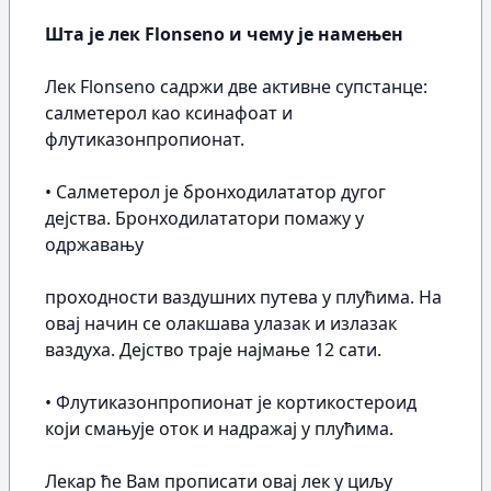
Шта је лек Flonseno и чему је намењен
Лек Flonseno садржи две активне супстанце:
салметерол као ксинафоат и
флутиказонпропионат.
• Салметерол је бронходилататор дугог
дејства. Бронходилататори помажу у
одржавању
проходности ваздушних путева у плућима. На
овај начин се олакшава улазак и излазак
ваздуха. Дејство траје најмање 12 сати.
• Флутиказонпропионат је кортикостероид
који смањује оток и надражај у плућима.
Лекар ће Вам прописати овај лек у циљу