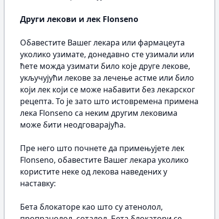
Други лекови и лек Flonseno
Обавестите Вашег лекара или фармацеута
уколико узимате, донедавно сте узимали или
ћете можда узимати било које друге лекове,
укључујући лекове за лечење астме или било
који лек који се може набавити без лекарског
рецепта. То је зато што истовремена примена
лека Flonseno са неким другим лековима
може бити неодговарајућа.
Пре него што почнете да примењујете лек
Flonseno, обавестите Вашег лекара уколико
користите неке од лекова наведених у
наставку:
Бета блокаторе као што су атенолол,
пропранолол, соталол. Бета блокатори се