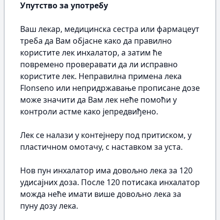
Упутство за употребу
Ваш лекар, медицинска сестра или фармацеут
треба да Вам објасне како да правилно
користите лек инхалатор, а затим ће
повремено проверавати да ли исправно
користите лек. Неправилна примена лека
Flonseno или непридржавање прописане дозе
може значити да Вам лек неће помоћи у
контроли астме како јепредвиђено.
Лек се налази у контејнеру под притиском, у
пластичном омотачу, с наставком за уста.
Нов пун инхалатор има довољно лека за 120
удисајних доза. После 120 потисака инхалатор
можда неће имати више довољно лека за
пуну дозу лека.