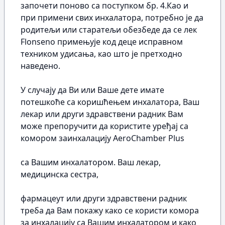
започети поново са поступком бр. 4.Као и
при примени свих инхалатора, потребно је да
родитељи или старатељи обезбеде да се лек
Flonseno примењује код деце исправном
техником удисања, као што је претходно
наведено.
У случају да Ви или Ваше дете имате
потешкоће са коришћењем инхалатора, Ваш
лекар или други здравствени радник Вам
може препоручити да користите уређај са
комором заинхалацију AeroChamber Plus
са Вашим инхалатором. Ваш лекар,
медицинска сестра,
фармацеут или други здравствени радник
треба да Вам покажу како се користи комора
за инхалацију са Вашим инхалатором и како