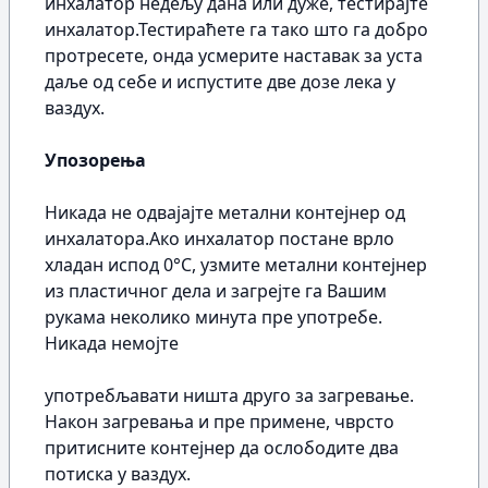
инхалатор недељу дана или дуже, тестирајте
инхалатор.Тестираћете га тако што га добро
протресете, онда усмерите наставак за уста
даље од себе и испустите две дозе лека у
ваздух.
Упозорења
Никада не одвајајте метални контејнер од
инхалатора.Ако инхалатор постане врло
хладан испод 0°C, узмите метални контејнер
из пластичног дела и загрејте га Вашим
рукама неколико минута пре употребе.
Никада немојте
употребљавати ништа друго за загревање.
Након загревања и пре примене, чврсто
притисните контејнер да ослободите два
потиска у ваздух.