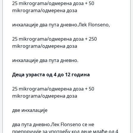
25 mikrograma/одмерена доза + 50
mikrograma/одмерена доза
инхалације два пута дневно.Лek Flonseno,
25 mikrograma/одмерена доза + 250
mikrograma/одмерена доза
инхалације два пута дневно.
Деца узраста од 4 до 12 година
25 mikrograma/одмерена доза + 50
mikrograma/одмерена доза
две инхалације
два пута дневно.Лек Flonseno се не
препоручује за употребу код деце млађе од 4