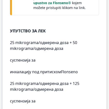
upustvo za Flonseno®
kojem
možete pristupiti klikom na link.
УПУТСТВО ЗА ЛЕК
25 mikrograma/одмерена доза + 50
mikrograma/одмерена доза
суспензија за
инхалацију под притискомFlonseno
25 mikrograma/одмерена доза + 125
mikrograma/одмерена доза
суспензија за