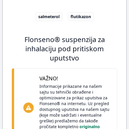
salmeterol
flutikazon
Flonseno® suspenzija za
inhalaciju pod pritiskom
uputstvo
VAŽNO!
Informacije prikazane na našem
sajtu su tehnički obrađene i
optimizovane za prikaz uputstva za
Flonseno® na internetu. Uz pregled
dostupnog uputstva na našem sajtu
(koje može sadržati i eventualne
greške) predlažemo da takođe
pročitate kompletno
originalno