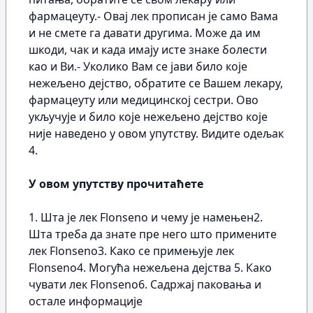
фармацеуту.- Овај лек прописан је само Вама
и не смете га давати другима. Може да им
шкоди, чак и када имају исте знаке болести
као и Ви.- Уколико Вам се јави било које
нежељено дејство, обратите се Вашем лекару,
фармацеуту или медицинској сестри. Ово
укључује и било које нежељено дејство које
није наведено у овом упутству. Видите одељак
4.
У овом упутству прочитаћете
1. Шта је лек Flonseno и чему је намењен2.
Шта треба да знате пре него што примените
лек Flonseno3. Како се примењује лек
Flonseno4. Могућа нежељена дејства 5. Како
чувати лек Flonseno6. Садржај паковања и
остале информације