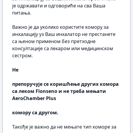
је одржавати и одговориће на сва Ваша
питања.
Важно је да уколико користите комору за
инхалацију уз Ваш инхалатор не престанете
са њеном применом без претходне
консултације са лекаром или медицинском
сестром.
Не
препоручује се коришћење других комора
са леком Flonseno и не треба мењати
AeroChamber Plus
комору са другом.
Такође је важно да не мењате тип коморе за