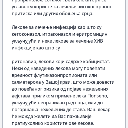
углавном користе за лечење високог крвног
притиска или других обољења срца.
Лекове за лечење инфекција као што су
кетоконазол, итраконазол и еритромицин
укључујући и неке лекове за лечење ХИВ
инфекције као што су
ритонавир, лекови који садрже кобицистат.
Неки од наведених лекова могу повећати
вредност флутиказонпропионата или
салметерола у Вашој крви, што може довести
до повећаног ризика од појаве нежељених
дејстава приликом примене лека Flonseno,
укључујући неправилан рад срца, или до
погоршања нежељених дејстава. Ваш лекар
ће можда желети да Вас пажљивије
пратиуколико користите ове лекове.