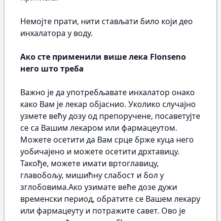
Немојте прати, нити стављати било који део
инхалатора у воду.
Ако сте применили више лека Flonseno
него што треба
Важно је да употребљавате инхалатор онако
како Вам је лекар објаснио. Уколико случајно
узмете већу дозу од препоручене, посаветујте
се са Вашим лекаром или фармацеутом.
Можете осетити да Вам срце брже куца него
уобичајено и можете осетити дрхтавицу.
Такође, можете имати вртоглавицу,
главобољу, мишићну слабост и бол у
зглобовима.Ако узимате веће дозе дужи
временски период, обратите сe Вашeм лекару
или фармацеуту и потражите савет. Ово је