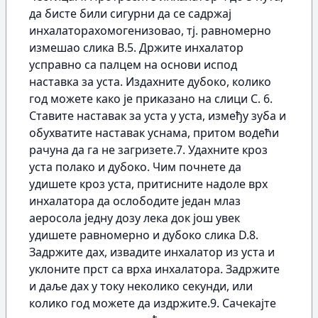
да бисте били сигурни да се садржај
инхалаторахомогенизовао, тј. равномерно
измешао слика B.5. Држите инхалатор
усправно са палцем на основи испод
наставка за уста. Издахните дубоко, колико
год можете како је приказано на слици C. 6.
Ставите наставак за уста у уста, између зуба и
обухватите наставак уснама, притом водећи
рачуна да га не загризете.7. Удахните кроз
уста полако и дубоко. Чим почнете да
удишете кроз уста, притисните надоле врх
инхалатора да ослободите један млаз
аеросола једну дозу лека док још увек
удишете равномерно и дубоко слика D.8.
Задржите дах, извадите инхалатор из уста и
уклоните прст са врха инхалатора. Задржите
и даље дах у току неколико секунди, или
колико год можете да издржите.9. Сачекајте