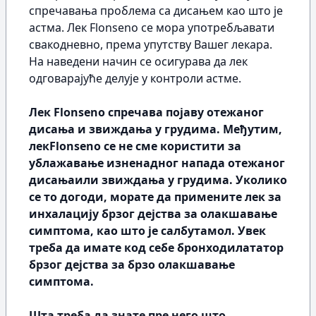
спречавања проблема са дисањем као што је
астма. Лек Flonseno се мора употребљавати
свакодневно, према упутству Вашег лекара.
На наведени начин се осигурава да лек
одговарајуће делује у контроли астме.
Лек Flonseno спречава појаву отежаног
дисања и звиждања у грудима. Међутим,
лекFlonseno се не сме користити за
ублажавање изненадног напада отежаног
дисањаили звиждања у грудима. Уколико
се то догоди, морате да примените лек за
инхалацију брзог дејства за олакшавање
симптома, као што је салбутамол. Увек
треба да имате код себе бронходилататор
брзог дејства за брзо олакшавање
симптома.
Шта треба да знате пре него што