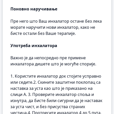
Поновно наручивање
Пре него што Ваш инхалатор остане без лека
морате наручити нови инхалатор, како не
бисте остали без Ваше терапије.
Употреба инхалатора
Важно је да непосредно пре примене
инхалатора дишете што је могуће спорије.
1. Користите инхалатор док стојите усправно
или седите.2. Скините заштитни поклопац са
наставка за уста као што је приказано на
слици А. 3. Проверите инхалатор споља и
изнутра, да бисте били сигурни да је наставак
за уста чист, и без присуства страних
честица.4. Протресите инхалатор 4 до 5 пута,