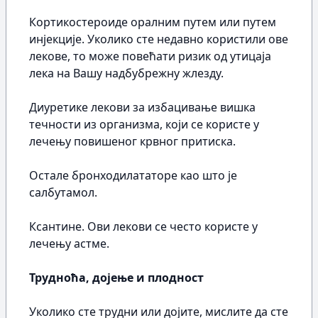
Кортикостероиде оралним путем или путем
инјекције. Уколико сте недавно користили ове
лекове, то може повећати ризик од утицаја
лека на Вашу надбубрежну жлезду.
Диуретике лекови за избацивање вишка
течности из организма, који се користе у
лечењу повишеног крвног притиска.
Остале бронходилататоре као што је
салбутамол.
Ксантине. Ови лекови се често користе у
лечењу астме.
Трудноћа, дојење и плодност
Уколико сте трудни или дојите, мислите да сте