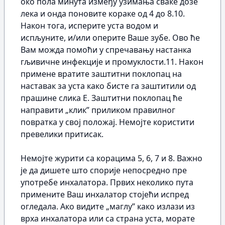
око пола минута између узимања сваке дозе
лека и онда поновите кораке од 4 до 8.10.
Након тога, исперите уста водом и
испљуните, и/или оперите Ваше зубе. Ово ће
Вам можда помоћи у спречавању настанка
гљивичне инфекције и промуклости.11. Након
примене вратите заштитни поклопац на
наставак за уста како бисте га заштитили од
прашине слика Е. Заштитни поклопац ће
направити „клик” приликом правилног
повратка у свој положај. Немојте користити
превелики притисак.
Немојте журити са корацима 5, 6, 7 и 8. Важно
је да дишете што спорије непосредно пре
употребе инхалатора. Првих неколико пута
примените Ваш инхалатор стојећи испред
огледала. Ако видите „маглу” како излази из
врха инхалатора или са страна уста, морате