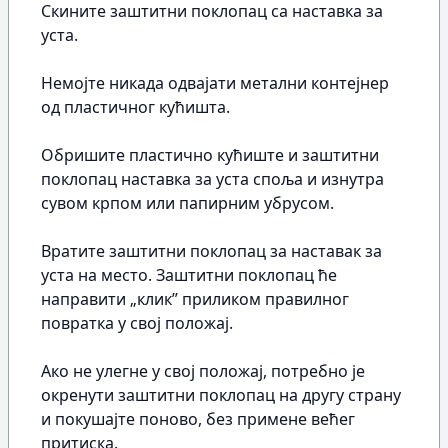
Скините заштитни поклопац са наставка за
уста.
Немојте никада одвајати метални контејнер
од пластичног кућишта.
Обришите пластично кућиште и заштитни
поклопац наставка за уста споља и изнутра
сувом крпом или папирним убрусом.
Вратите заштитни поклопац за наставак за
уста на место. Заштитни поклопац ће
направити „клик” приликом правилног
повратка у свој положај.
Ако не улегне у свој положај, потребно је
окренути заштитни поклопац на другу страну
и покушајте поново, без примене већег
притиска.