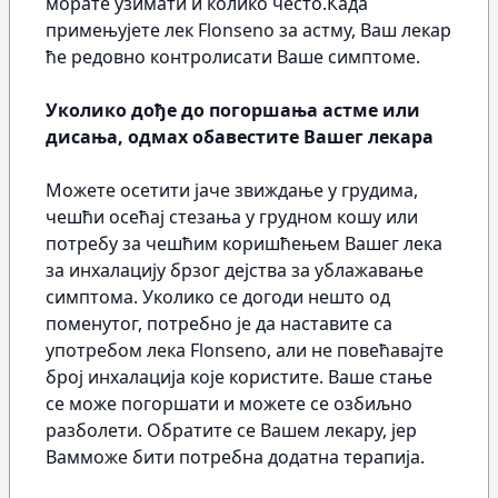
морате узимати и колико често.Када
примењујете лек Flonseno за астму, Ваш лекар
ће редовно контролисати Ваше симптоме.
Уколико дође до погоршања астме или
дисања, одмах обавестите Вашег лекара
Можете осетити јаче звиждање у грудима,
чешћи осећај стезања у грудном кошу или
потребу за чешћим коришћењем Вашег лека
за инхалацију брзог дејства за ублажавање
симптома. Уколико се догоди нешто од
поменутог, потребно је да наставите са
употребом лека Flonseno, али не повећавајте
број инхалација које користите. Ваше стање
се може погоршати и можете се озбиљно
разболети. Обратите се Вашем лекару, јер
Вамможе бити потребна додатна терапија.