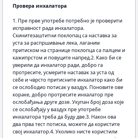
Провера инхалатора
1. Пре прве употребе потребно је проверити
исправност рада инхалатора.
Скинитезаштитни поклопац са наставка за
уста за распршивање лека, лаганим
притиском на странице поклопца са палцем и
кажипрстом и повуците напред.2. Како би се
уверили да инхалатор ради, добро га
протресите, усмерите наставак за уста од
себе и чврсто притисните инхалатор како би
се ослободио потисак у ваздух. Поновите ове
кораке, добро протресите инхалатор пре
ослобађања друге дозе. Укупан број доза које
се ослобађају у ваздух пре употребе
инхалатора треба да буду две.3. Након ова
два прва тест потиска, можете да користите
свој инхалатор.4. Уколико нисте користили