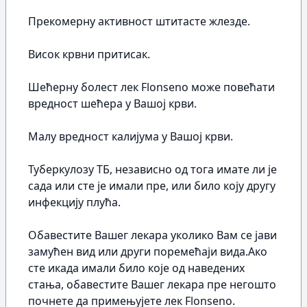
Прекомерну активност штитасте жлезде.
Висок крвни притисак.
Шећерну болест лек Flonseno може повећати
вредност шећера у Вашој крви.
Малу вредност калијума у Вашој крви.
Туберкулозу ТБ, независно од тога имате ли је
сада или сте је имали пре, или било коју другу
инфекцију плућа.
Обавестите Вашег лекара уколико Вам се јави
замућен вид или други поремећаји вида.Ако
сте икада имали било које од наведених
стања, обавестите Вашег лекара пре негошто
почнете да примењујете лек Flonseno.