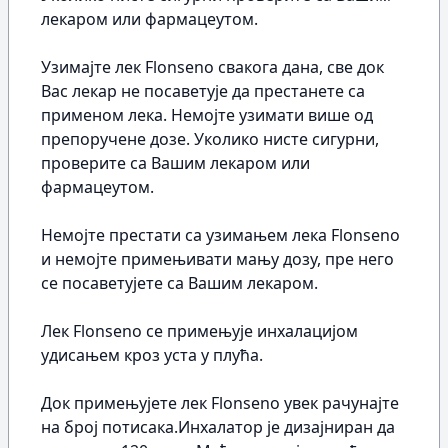
лекаром или фармацеутом.
Узимајте лек Flonseno свакога дана, све док
Вас лекар не посаветује да престанете са
применом лека. Немојте узимати више од
препоручене дозе. Уколико нисте сигурни,
проверите са Вашим лекаром или
фармацеутом.
Немојте престати са узимањем лека Flonseno
и немојте примењивати мању дозу, пре него
се посаветујете са Вашим лекаром.
Лек Flonseno се примењује инхалацијом
удисањем кроз уста у плућа.
Док примењујете лек Flonseno увек рачунајте
на број потисака.Инхалатор је дизајниран да