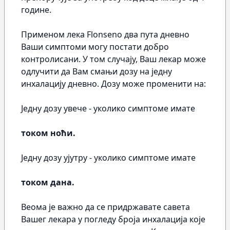
године.
Применом лека Flonseno два пута дневно
Ваши симптоми могу постати добро
контролисани. У том случају, Ваш лекар може
одлучити да Вам смањи дозу на једну
инхалацију дневно. Дозу може променити на:
Једну дозу увече - уколико симптоме имате
током ноћи.
Једну дозу ујутру - уколико симптоме имате
током дана.
Веома је важно да се придржавате савета
Вашег лекара у погледу броја инхалација које