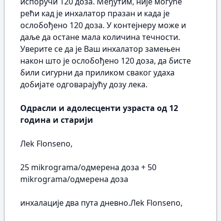
испоручи 120 доза. Међутим, није могуће
рећи кад је инхалатор празан и када је
ослобођено 120 доза. У контејнеру може и
даље да остане мала количина течности.
Уверите се да је Ваш инхалатор замењен
након што је ослобођено 120 доза, да бисте
били сигурни да приликом сваког удаха
добијате одговарајућу дозу лека.
Одрасли и адолесценти узраста од 12
година и старији
Лek Flonseno,
25 mikrograma/одмерена доза + 50
mikrograma/одмерена доза
инхалације два пута дневно.Лek Flonseno,