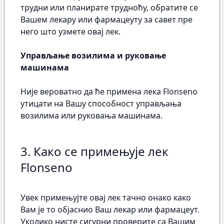
трудни или планирате трудноћу, обратите се
Вашем лекару или фармацеуту за савет пре
него што узмете овај лек.
Управљање возилима и руковање
машинама
Није вероватно да ће примена лека Flonseno
утицати на Вашу способност управљања
возилима или руковања машинама.
3. Како се примењује лек
Flonseno
Увек примењујте овај лек тачно онако како
Вам је то објаснио Ваш лекар или фармацеут.
Уколико нисте сигурни проверите са Вашим