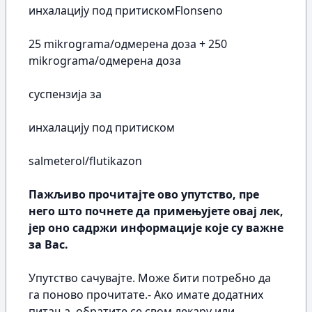
инхалацију под притискомFlonseno
25 mikrograma/одмерена доза + 250
mikrograma/одмерена доза
суспензија за
инхалацију под притиском
salmeterol/flutikazon
Пажљиво прочитајте ово упутство, пре
него што почнете да примењујете овај лек,
јер оно садржи информације које су важне
за Вас.
Упутство сачувајте. Може бити потребно да
га поново прочитате.- Ако имате додатних
питања, обратите се свом лекару или