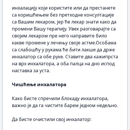
инхалацију који користите или да престанете
са коришћењем без претходне консултације
са Вашим лекаром, јер ће лекар знати како да
промени Вашу терапију. Увек разговарајте са
својим лекаром пре него направите било
какве промене у лечењу своје астме.Особама
са слабошћу у рукама ће бити лакше да држе
инхалатор са обе руке. Ставите два кажипрста
на врх инхалатора, а оба палца на дно испод
наставка за уста.
Чишћење инхалатора
Како бисте спречили блокаду инхалатора,
важно је да га чистите барем једном недељно.
Да бисте очистили свој инхалатор: