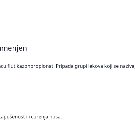
 namenjen
ncu flutikazonpropionat. Pripada grupi lekova koji se naziva
zapušenost ili curenja nosa.