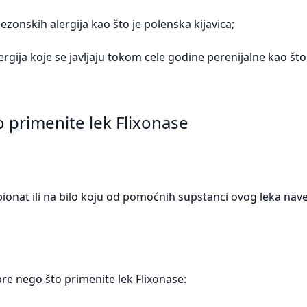
ezonskih alergija kao što je polenska kijavica;
ergija koje se javljaju tokom cele godine perenijalne kao što
o primenite lek Flixonase
opionat ili na bilo koju od pomoćnih supstanci ovog leka na
re nego što primenite lek Flixonase: