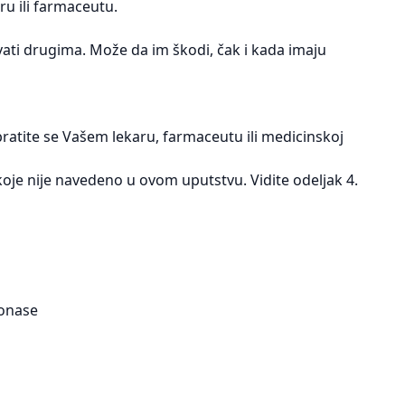
ru ili farmaceutu.
ati drugima. Može da im škodi, čak i kada imaju
bratite se Vašem lekaru, farmaceutu ili medicinskoj
 koje nije navedeno u ovom uputstvu. Vidite odeljak 4.
xonase