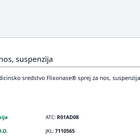
nos, suspenzija
dicinsko sredstvo Flixonase® sprej za nos, suspenzij
ija
ATC:
R01AD08
.O.
JKL:
7110565