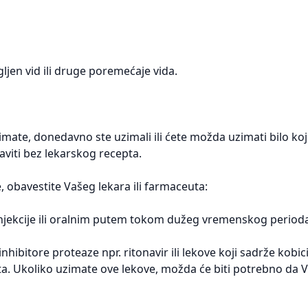
jen vid ili druge poremećaje vida.
imate, donedavno ste uzimali ili ćete možda uzimati bilo ko
baviti bez lekarskog recepta.
 obavestite Vašeg lekara ili farmaceuta:
 injekcije ili oralnim putem tokom dužeg vremenskog period
hibitore proteaze npr. ritonavir ili lekove koji sadrže kobic
a. Ukoliko uzimate ove lekove, možda će biti potrebno da Va