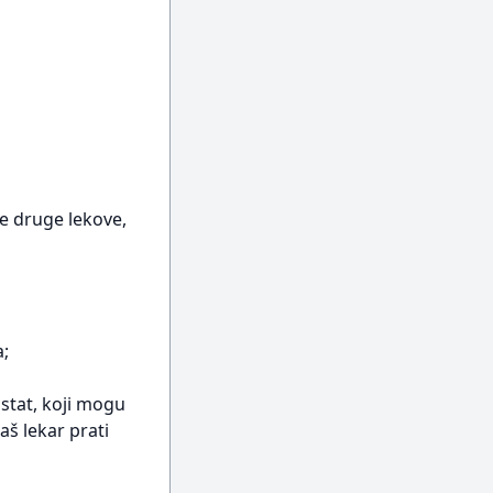
je druge lekove,
a;
istat, koji mogu
š lekar prati