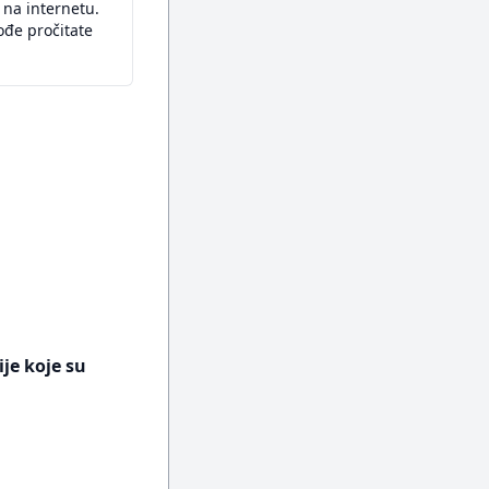
 na internetu.
ođe pročitate
ije koje su