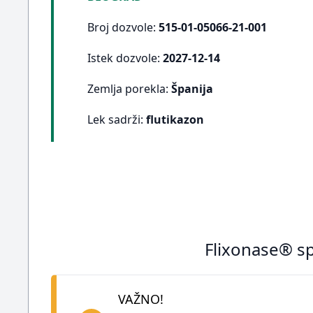
Broj dozvole:
515-01-05066-21-001
Istek dozvole:
2027-12-14
Zemlja porekla:
Španija
Lek sadrži:
flutikazon
Flixonase® sp
VAŽNO!