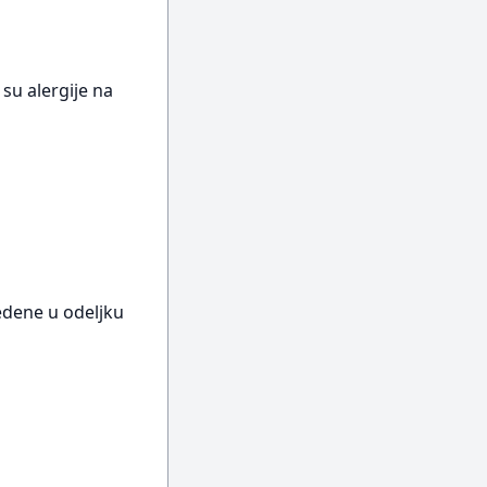
 su alergije na
vedene u odeljku