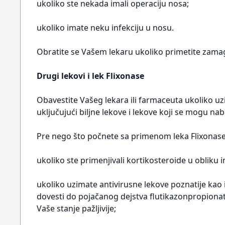
ukoliko ste nekada imali operaciju nosa;
ukoliko imate neku infekciju u nosu.
Obratite se Vašem lekaru ukoliko primetite zamagl
Drugi lekovi i lek Flixonase
Obavestite Vašeg lekara ili farmaceuta ukoliko uz
uključujući biljne lekove i lekove koji se mogu na
Pre nego što počnete sa primenom leka Flixonase,
ukoliko ste primenjivali kortikosteroide u obliku
ukoliko uzimate antivirusne lekove poznatije kao in
dovesti do pojačanog dejstva flutikazonpropionat
Vaše stanje pažljivije;