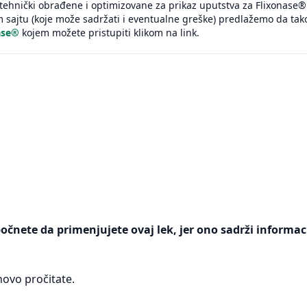
tehnički obrađene i optimizovane za prikaz uputstva za Flixonase®
sajtu (koje može sadržati i eventualne greške) predlažemo da tak
ase®
kojem možete pristupiti klikom na link.
počnete da primenjujete ovaj lek, jer ono sadrži informac
ovo pročitate.