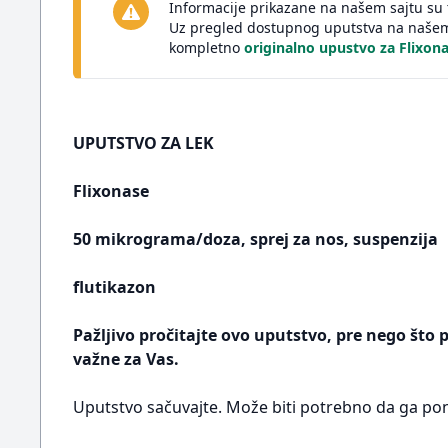
Informacije prikazane na našem sajtu su 
Uz pregled dostupnog uputstva na našem 
kompletno
originalno upustvo za Flixon
UPUTSTVO ZA LEK
Flixonase
50 mikrograma/doza, sprej za nos, suspenzija
flutikazon
Pažljivo pročitajte ovo uputstvo, pre nego što 
važne za Vas.
Uputstvo sačuvajte. Može biti potrebno da ga pon