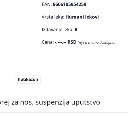
EAN:
8606105954259
Vrsta leka:
Humani lekovi
Izdavanje leka:
R
Cena:
-.---,-- RSD
(nije trenutno dostupna)
flutikazon
rej za nos, suspenzija uputstvo