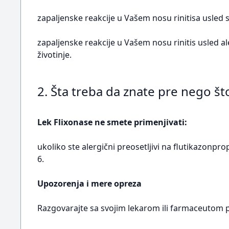
zapaljenske reakcije u Vašem nosu rinitisa usled s
zapaljenske reakcije u Vašem nosu rinitis usled al
životinje.
2. Šta treba da znate pre nego št
Lek Flixonase ne smete primenjivati:
ukoliko ste alergični preosetljivi na flutikazonpr
6.
Upozorenja i mere opreza
Razgovarajte sa svojim lekarom ili farmaceutom p