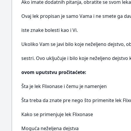
Ako imate dodatnih pitanja, obratite se svom leka
Ovaj lek propisan je samo Vama i ne smete ga dav
iste znake bolesti kao i Vi.
Ukoliko Vam se javi bilo koje neželjeno dejstvo, o
sestri. Ovo uključuje i bilo koje neželjeno dejstvo
ovom uputstvu pročitaćete:
Šta je lek Flixonase i čemu je namenjen
Šta treba da znate pre nego što primenite lek Fli
Kako se primenjuje lek Flixonase
Moguća neželjena dejstva