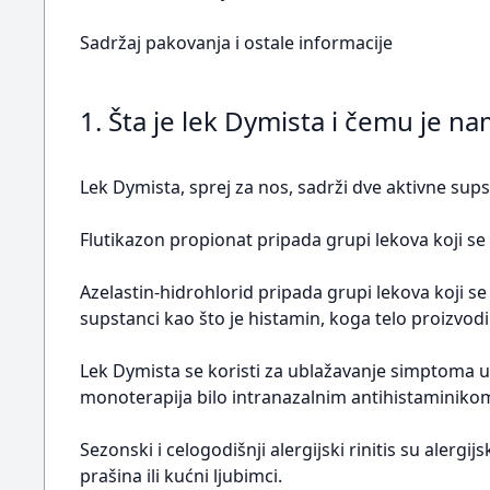
Sadržaj pakovanja i ostale informacije
1. Šta je lek Dymista i čemu je n
Lek Dymista, sprej za nos, sadrži dve aktivne sups
Flutikazon propionat pripada grupi lekova koji se 
Azelastin-hidrohlorid pripada grupi lekova koji se
supstanci kao što je histamin, koga telo proizvodi
Lek Dymista se koristi za ublažavanje simptoma u
monoterapija bilo intranazalnim antihistaminikom 
Sezonski i celogodišnji alergijski rinitis su alergi
prašina ili kućni ljubimci.