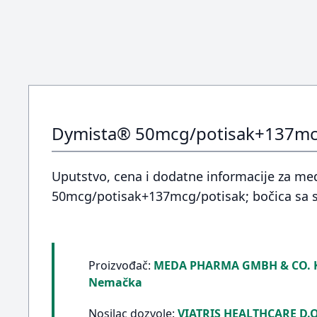
Dymista® 50mcg/potisak+137mcg/
Uputstvo, cena i dodatne informacije za med
50mcg/potisak+137mcg/potisak; bočica sa 
Proizvođač:
MEDA PHARMA GMBH & CO. K
Nemačka
Nosilac dozvole:
VIATRIS HEALTHCARE D.O