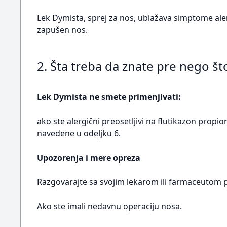
Lek Dymista, sprej za nos, ublažava simptome alergi
zapušen nos.
2. Šta treba da znate pre nego št
Lek Dymista ne smete primenjivati:
ako ste alergični preosetljivi na flutikazon propio
navedene u odeljku 6.
Upozorenja i mere opreza
Razgovarajte sa svojim lekarom ili farmaceutom p
Ako ste imali nedavnu operaciju nosa.