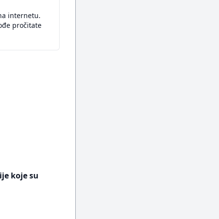
a internetu.
ođe pročitate
ije koje su