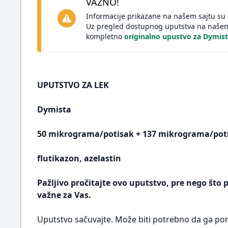
VAŽNO!
Informacije prikazane na našem sajtu su 
Uz pregled dostupnog uputstva na našem 
kompletno
originalno upustvo za Dymis
UPUTSTVO ZA LEK
Dymista
50 mikrograma/potisak + 137 mikrograma/potis
flutikazon, azelastin
Pažljivo pročitajte ovo uputstvo, pre nego što 
važne za Vas.
Uputstvo sačuvajte. Može biti potrebno da ga pon