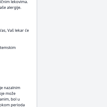
ivičnim lekovima.
aše alergije.
Vas, Vaš lekar će
istemskim
nje nazalnim
koje može
lanim, bol u
 tokom perioda