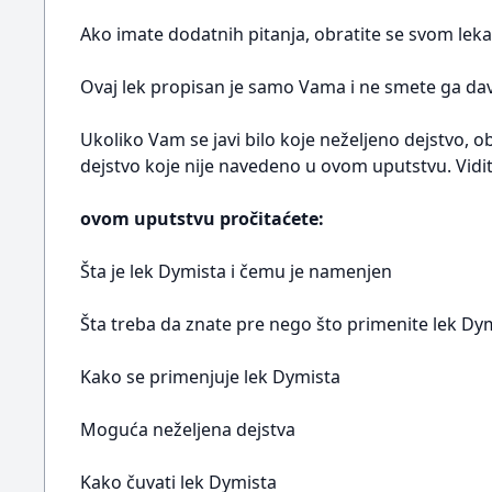
Ako imate dodatnih pitanja, obratite se svom leka
Ovaj lek propisan je samo Vama i ne smete ga dava
Ukoliko Vam se javi bilo koje neželjeno dejstvo, o
dejstvo koje nije navedeno u ovom uputstvu. Vidit
ovom uputstvu pročitaćete:
Šta je lek Dymista i čemu je namenjen
Šta treba da znate pre nego što primenite lek Dy
Kako se primenjuje lek Dymista
Moguća neželjena dejstva
Kako čuvati lek Dymista