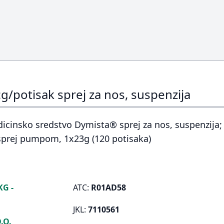
potisak sprej za nos, suspenzija
icinsko sredstvo Dymista® sprej za nos, suspenzija;
sprej pumpom, 1x23g (120 potisaka)
G -
ATC:
R01AD58
JKL:
7110561
.O.