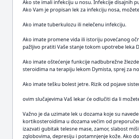
Ako ste imali infekciju u nosu. Infekcije disajnih 
Ako Vam je propisan lek za infekciju nosa, možete n
Ako imate tuberkulozu ili nelečenu infekciju.
Ako imate promene vida ili istoriju povećanog očno
pažljivo pratiti Vaše stanje tokom upotrebe leka 
Ako imate oštećenje funkcije nadbubrežne žlezde.
steroidima na terapiju lekom Dymista, sprej za no
Ako imate tešku bolest jetre. Rizik od pojave sist
ovim slučajevima Vaš lekar će odlučiti da li možet
Važno je da uzimate lek u dozama koje su navedene
kortikosteroidima u dozama većim od preporučen
izazvati gubitak telesne mase, zamor, slabost miši
zglobovima, depresiju i potamnjenje kože. Ako d