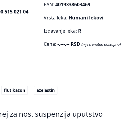
EAN:
4019338603469
0 515 021 04
Vrsta leka:
Humani lekovi
Izdavanje leka:
R
Cena:
-.---,-- RSD
(nije trenutno dostupna)
flutikazon
azelastin
ej za nos, suspenzija uputstvo