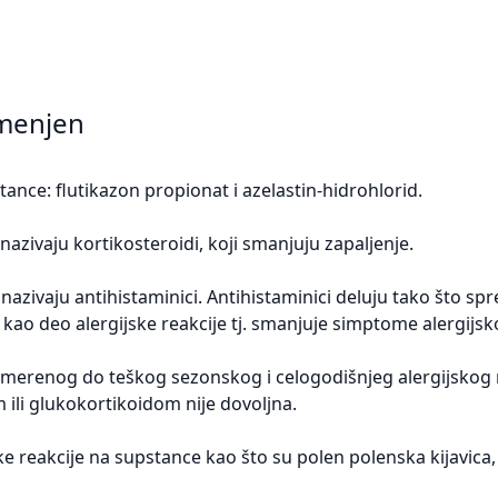
amenjen
tance: flutikazon propionat i azelastin-hidrohlorid.
nazivaju kortikosteroidi, koji smanjuju zapaljenje.
 nazivaju antihistaminici. Antihistaminici deluju tako što sp
 kao deo alergijske reakcije tj. smanjuje simptome alergijsko
merenog do teškog sezonskog i celogodišnjeg alergijskog r
ili glukokortikoidom nije dovoljna.
jske reakcije na supstance kao što su polen polenska kijavica, 