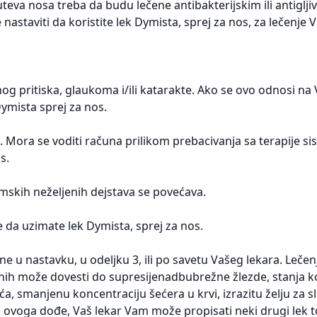
puteva nosa treba da budu lečene antibakterijskim ili antiglj
astaviti da koristite lek Dymista, sprej za nos, za lečenje V
g pritiska, glaukoma i/ili katarakte. Ako se ovo odnosi na 
Dymista sprej za nos.
 Mora se voditi računa prilikom prebacivanja sa terapije s
s.
emskih neželjenih dejstava se povećava.
e da uzimate lek Dymista, sprej za nos.
 u nastavku, u odeljku 3, ili po savetu Vašeg lekara. Leče
ih može dovesti do supresijenadbubrežne žlezde, stanja 
ća, smanjenu koncentraciju šećera u krvi, izrazitu želju za s
o ovoga dođe, Vaš lekar Vam može propisati neki drugi lek