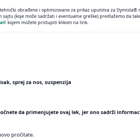
tehnički obrađene i optimizovane za prikaz uputstva za Dymista® n
sajtu (koje može sadržati i eventualne greške) predlažemo da tak
ta®
kojem možete pristupiti klikom na link.
ak, sprej za nos, suspenzija
počnete da primenjujete ovaj lek, jer ono sadrži informac
ovo pročitate.