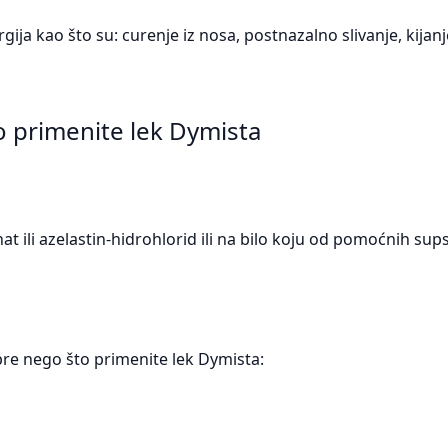
ja kao što su: curenje iz nosa, postnazalno slivanje, kijanje
o primenite lek Dymista
nat ili azelastin-hidrohlorid ili na bilo koju od pomoćnih sup
re nego što primenite lek Dymista: