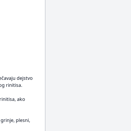
rečavaju dejstvo
g rinitisa.
initisa, ako
grinje, plesni,