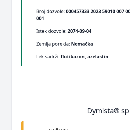
Broj dozvole:
000457333 2023 59010 007 00
001
Istek dozvole:
2074-09-04
Zemlja porekla:
Nemačka
Lek sadrži:
flutikazon, azelastin
Dymista® spr