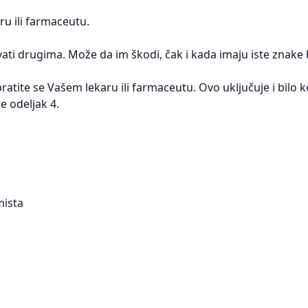
ru ili farmaceutu.
ti drugima. Može da im škodi, čak i kada imaju iste znake bo
bratite se Vašem lekaru ili farmaceutu. Ovo uključuje i bilo 
e odeljak 4.
mista