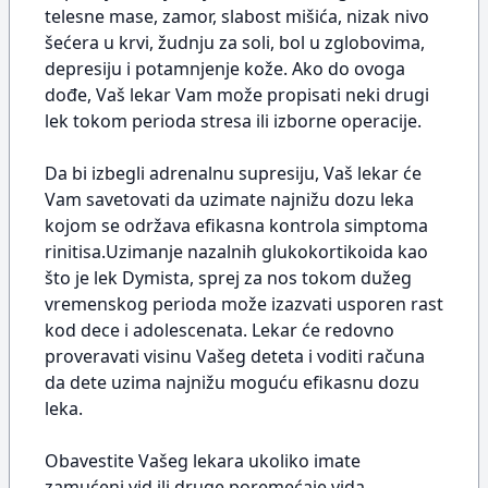
telesne mase, zamor, slabost mišića, nizak nivo
šećera u krvi, žudnju za soli, bol u zglobovima,
depresiju i potamnjenje kože. Ako do ovoga
dođe, Vaš lekar Vam može propisati neki drugi
lek tokom perioda stresa ili izborne operacije.
Da bi izbegli adrenalnu supresiju, Vaš lekar će
Vam savetovati da uzimate najnižu dozu leka
kojom se održava efikasna kontrola simptoma
rinitisa.Uzimanje nazalnih glukokortikoida kao
što je lek Dymista, sprej za nos tokom dužeg
vremenskog perioda može izazvati usporen rast
kod dece i adolescenata. Lekar će redovno
proveravati visinu Vašeg deteta i voditi računa
da dete uzima najnižu moguću efikasnu dozu
leka.
Obavestite Vašeg lekara ukoliko imate
zamućeni vid ili druge poremećaje vida.