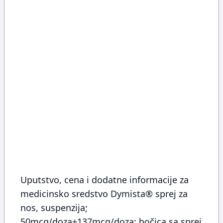
Uputstvo, cena i dodatne informacije za
medicinsko sredstvo Dymista® sprej za
nos, suspenzija;
50mcg/doza+137mcg/doza; bočica sa sprej