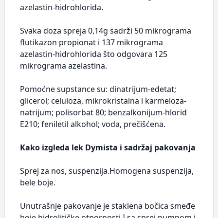
azelastin-hidrohlorida.
Svaka doza spreja 0,14g sadrži 50 mikrograma
flutikazon propionat i 137 mikrograma
azelastin-hidrohlorida što odgovara 125
mikrograma azelastina.
Pomoćne supstance su: dinatrijum-edetat;
glicerol; celuloza, mikrokristalna i karmeloza-
natrijum; polisorbat 80; benzalkonijum-hlorid
E210; feniletil alkohol; voda, prečišćena.
Kako izgleda lek Dymista i sadržaj pakovanja
Sprej za nos, suspenzija.Homogena suspenzija,
bele boje.
Unutrašnje pakovanje je staklena bočica smeđe
boje hidrolitičke otpornosti I sa sprej pumpom i