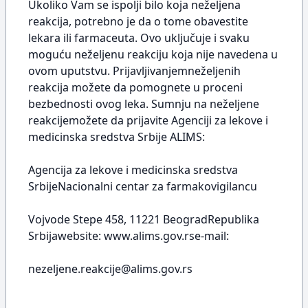
Ukoliko Vam se ispolji bilo koja neželjena
reakcija, potrebno je da o tome obavestite
lekara ili farmaceuta. Ovo uključuje i svaku
moguću neželjenu reakciju koja nije navedena u
ovom uputstvu. Prijavljivanjemneželjenih
reakcija možete da pomognete u proceni
bezbednosti ovog leka. Sumnju na neželjene
reakcijemožete da prijavite Agenciji za lekove i
medicinska sredstva Srbije ALIMS:
Agencija za lekove i medicinska sredstva
SrbijeNacionalni centar za farmakovigilancu
Vojvode Stepe 458, 11221 BeogradRepublika
Srbijawebsite: www.alims.gov.rse-mail:
nezeljene.reakcije@alims.gov.rs