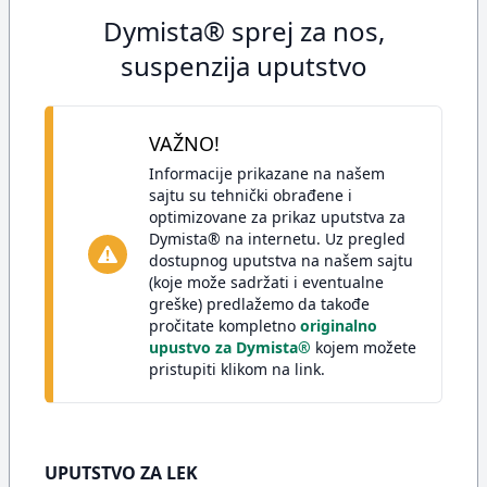
Dymista® sprej za nos,
suspenzija uputstvo
VAŽNO!
Informacije prikazane na našem
sajtu su tehnički obrađene i
optimizovane za prikaz uputstva za
Dymista® na internetu. Uz pregled
dostupnog uputstva na našem sajtu
(koje može sadržati i eventualne
greške) predlažemo da takođe
pročitate kompletno
originalno
upustvo za Dymista®
kojem možete
pristupiti klikom na link.
UPUTSTVO ZA LEK