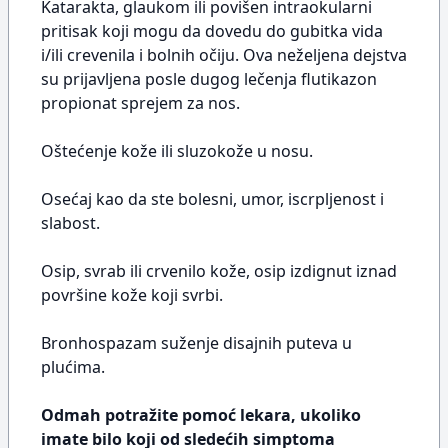
Katarakta, glaukom ili povišen intraokularni
pritisak koji mogu da dovedu do gubitka vida
i/ili crevenila i bolnih očiju. Ova neželjena dejstva
su prijavljena posle dugog lečenja flutikazon
propionat sprejem za nos.
Oštećenje kože ili sluzokože u nosu.
Osećaj kao da ste bolesni, umor, iscrpljenost i
slabost.
Osip, svrab ili crvenilo kože, osip izdignut iznad
površine kože koji svrbi.
Bronhospazam suženje disajnih puteva u
plućima.
Odmah potražite pomoć lekara, ukoliko
imate bilo koji od sledećih simptoma