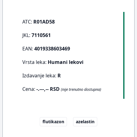
ATC:
R01AD58
JKL:
7110561
EAN:
4019338603469
Vrsta leka:
Humani lekovi
Izdavanje leka:
R
Cena:
-.---,-- RSD
(nije trenutno dostupna)
flutikazon
azelastin