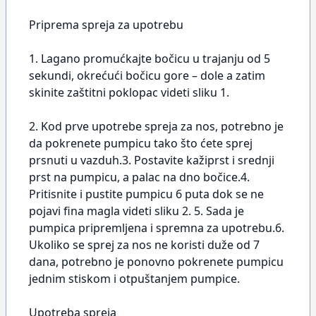
Priprema spreja za upotrebu
1. Lagano promućkajte bočicu u trajanju od 5
sekundi, okrećući bočicu gore – dole a zatim
skinite zaštitni poklopac videti sliku 1.
2. Kod prve upotrebe spreja za nos, potrebno je
da pokrenete pumpicu tako što ćete sprej
prsnuti u vazduh.3. Postavite kažiprst i srednji
prst na pumpicu, a palac na dno bočice.4.
Pritisnite i pustite pumpicu 6 puta dok se ne
pojavi fina magla videti sliku 2. 5. Sada je
pumpica pripremljena i spremna za upotrebu.6.
Ukoliko se sprej za nos ne koristi duže od 7
dana, potrebno je ponovno pokrenete pumpicu
jednim stiskom i otpuštanjem pumpice.
Upotreba spreja