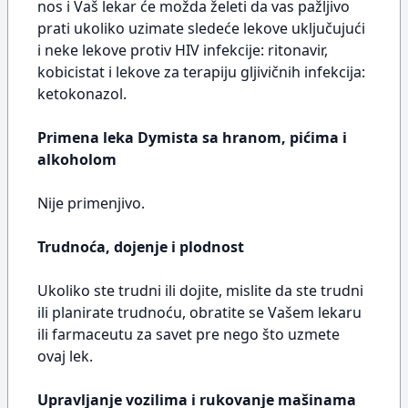
nos i Vaš lekar će možda želeti da vas pažljivo
prati ukoliko uzimate sledeće lekove uključujući
i neke lekove protiv HIV infekcije: ritonavir,
kobicistat i lekove za terapiju gljivičnih infekcija:
ketokonazol.
Primena leka Dymista sa hranom, pićima i
alkoholom
Nije primenjivo.
Trudnoća, dojenje i plodnost
Ukoliko ste trudni ili dojite, mislite da ste trudni
ili planirate trudnoću, obratite se Vašem lekaru
ili farmaceutu za savet pre nego što uzmete
ovaj lek.
Upravljanje vozilima i rukovanje mašinama