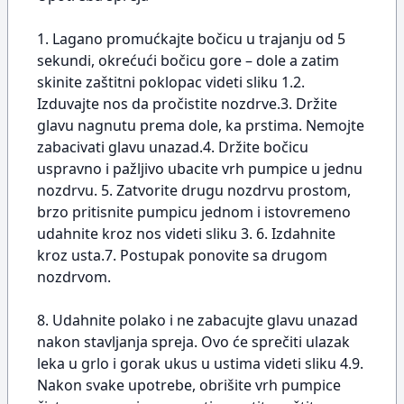
1. Lagano promućkajte bočicu u trajanju od 5
sekundi, okrećući bočicu gore – dole a zatim
skinite zaštitni poklopac videti sliku 1.2.
Izduvajte nos da pročistite nozdrve.3. Držite
glavu nagnutu prema dole, ka prstima. Nemojte
zabacivati glavu unazad.4. Držite bočicu
uspravno i pažljivo ubacite vrh pumpice u jednu
nozdrvu. 5. Zatvorite drugu nozdrvu prostom,
brzo pritisnite pumpicu jednom i istovremeno
udahnite kroz nos videti sliku 3. 6. Izdahnite
kroz usta.7. Postupak ponovite sa drugom
nozdrvom.
8. Udahnite polako i ne zabacujte glavu unazad
nakon stavljanja spreja. Ovo će sprečiti ulazak
leka u grlo i gorak ukus u ustima videti sliku 4.9.
Nakon svake upotrebe, obrišite vrh pumpice