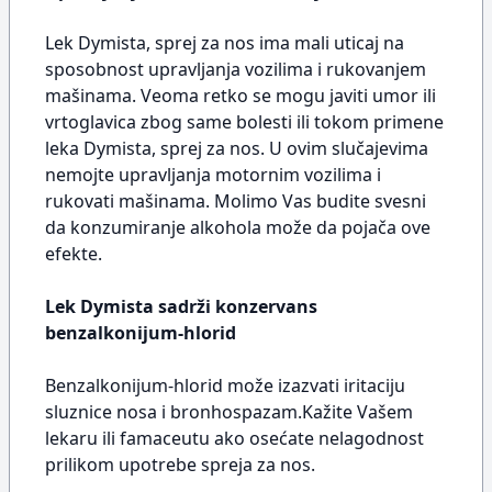
Lek Dymista, sprej za nos ima mali uticaj na
sposobnost upravljanja vozilima i rukovanjem
mašinama. Veoma retko se mogu javiti umor ili
vrtoglavica zbog same bolesti ili tokom primene
leka Dymista, sprej za nos. U ovim slučajevima
nemojte upravljanja motornim vozilima i
rukovati mašinama. Molimo Vas budite svesni
da konzumiranje alkohola može da pojača ove
efekte.
Lek Dymista sadrži konzervans
benzalkonijum-hlorid
Benzalkonijum-hlorid može izazvati iritaciju
sluznice nosa i bronhospazam.Kažite Vašem
lekaru ili famaceutu ako osećate nelagodnost
prilikom upotrebe spreja za nos.