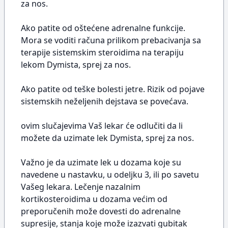
za nos.
Ako patite od oštećene adrenalne funkcije.
Mora se voditi računa prilikom prebacivanja sa
terapije sistemskim steroidima na terapiju
lekom Dymista, sprej za nos.
Ako patite od teške bolesti jetre. Rizik od pojave
sistemskih neželjenih dejstava se povećava.
ovim slučajevima Vaš lekar će odlučiti da li
možete da uzimate lek Dymista, sprej za nos.
Važno je da uzimate lek u dozama koje su
navedene u nastavku, u odeljku 3, ili po savetu
Vašeg lekara. Lečenje nazalnim
kortikosteroidima u dozama većim od
preporučenih može dovesti do adrenalne
supresije, stanja koje može izazvati gubitak