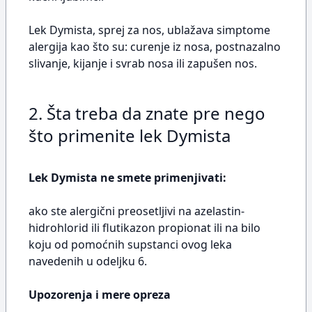
Lek Dymista, sprej za nos, ublažava simptome
alergija kao što su: curenje iz nosa, postnazalno
slivanje, kijanje i svrab nosa ili zapušen nos.
2. Šta treba da znate pre nego
što primenite lek Dymista
Lek Dymista ne smete primenjivati:
ako ste alergični preosetljivi na azelastin-
hidrohlorid ili flutikazon propionat ili na bilo
koju od pomoćnih supstanci ovog leka
navedenih u odeljku 6.
Upozorenja i mere opreza