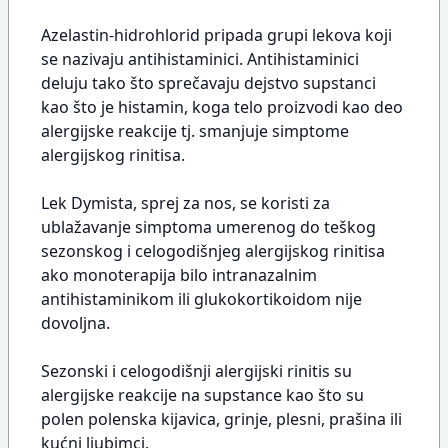
Azelastin-hidrohlorid pripada grupi lekova koji
se nazivaju antihistaminici. Antihistaminici
deluju tako što sprečavaju dejstvo supstanci
kao što je histamin, koga telo proizvodi kao deo
alergijske reakcije tj. smanjuje simptome
alergijskog rinitisa.
Lek Dymista, sprej za nos, se koristi za
ublažavanje simptoma umerenog do teškog
sezonskog i celogodišnjeg alergijskog rinitisa
ako monoterapija bilo intranazalnim
antihistaminikom ili glukokortikoidom nije
dovoljna.
Sezonski i celogodišnji alergijski rinitis su
alergijske reakcije na supstance kao što su
polen polenska kijavica, grinje, plesni, prašina ili
kućni ljubimci.