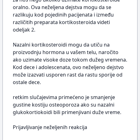
oralno. Ova neželjena dejstva mogu da se
razlikuju kod pojedinih pacijenata i između
različitih preparata kortikosteroida videti
odeljak 2.
Nazalni kortikosteroidi mogu da utiču na
proizvodnju hormona u vašem telu, naročito
ako uzimate visoke doze tokom dužeg vremena.
Kod dece i adolescenata, ovo neželjeno dejstvo
može izazvati usporen rast da rastu sporije od
ostale dece.
retkim slučajevima primećeno je smanjenje
gustine kostiju osteoporoza ako su nazalni
glukokortiokoidi bili primenjivani duže vreme.
Prijavljivanje neželjenih reakcija