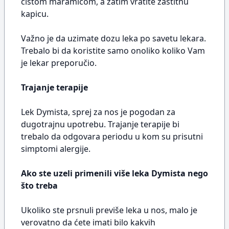
čistom maramicom, a zatim vratite zaštitnu
kapicu.
Važno je da uzimate dozu leka po savetu lekara.
Trebalo bi da koristite samo onoliko koliko Vam
je lekar preporučio.
Trajanje terapije
Lek Dymista, sprej za nos je pogodan za
dugotrajnu upotrebu. Trajanje terapije bi
trebalo da odgovara periodu u kom su prisutni
simptomi alergije.
Ako ste uzeli primenili više leka Dymista nego
što treba
Ukoliko ste prsnuli previše leka u nos, malo je
verovatno da ćete imati bilo kakvih