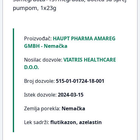
pumpom, 1x23g
Proizvođač:
HAUPT PHARMA AMAREG
GMBH - Nemačka
Nosilac dozvole:
VIATRIS HEALTHCARE
D.O.O.
Broj dozvole:
515-01-01724-18-001
Istek dozvole:
2024-03-15
Zemlja porekla:
Nemačka
Lek sadrži:
flutikazon, azelastin