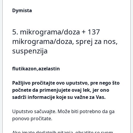
Dymista
5. mikrograma/doza + 137
mikrograma/doza, sprej za nos,
suspenzija
flutikazon,azelastin
Pažljivo pročitajte ovo uputstvo, pre nego što
počnete da primenjujete ovaj lek, jer ono
sadrži informacije koje su važne za Vas.
Uputstvo sačuvajte. Može biti potrebno da ga
ponovo pročitate.
Ako imate dodatnih pitanja, obratite se svom