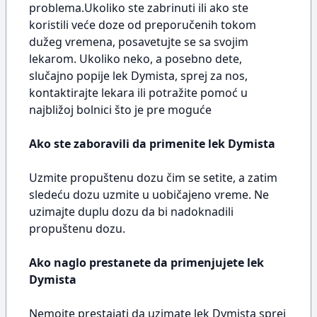
problema.Ukoliko ste zabrinuti ili ako ste
koristili veće doze od preporučenih tokom
dužeg vremena, posavetujte se sa svojim
lekarom. Ukoliko neko, a posebno dete,
slučajno popije lek Dymista, sprej za nos,
kontaktirajte lekara ili potražite pomoć u
najbližoj bolnici što je pre moguće
Ako ste zaboravili da primenite lek Dymista
Uzmite propuštenu dozu čim se setite, a zatim
sledeću dozu uzmite u uobičajeno vreme. Ne
uzimajte duplu dozu da bi nadoknadili
propuštenu dozu.
Ako naglo prestanete da primenjujete lek
Dymista
Nemojte prestajati da uzimate lek Dymista sprej