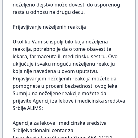
neželjeno dejstvo može dovesti do usporenog
rasta u odnosu na drugu decu.
Prijavljivanje neželjenih reakcija
Ukoliko Vam se ispolji bilo koja neželjena
reakcija, potrebno je da o tome obavestite
lekara, farmaceuta ili medicinsku sestru. Ovo
uključuje i svaku moguću neželjenu reakciju
koja nije navedena u ovom uputstvu.
Prijavljivanjem neželjenih reakcija možete da
pomognete u proceni bezbednosti ovog leka.
Sumnju na neželjene reakcije možete da
prijavite Agenciji za lekove i medicinska sredstva
Srbije ALIMS:
Agencija za lekove i medicinska sredstva
SrbijeNacionalni centar za
farmakovigilancuVojvode Stepe 458, 11221