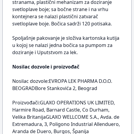
stranama, plastični mehanizam za doziranje
svetloplave boje; sa bočne strane i na vrhu
kontejnera se nalazi plastični zatvarač
svetloplave boje. Bočica sadrži 120 potisaka.
Spoljašnje pakovanje je složiva kartonska kutija
u kojoj se nalazi jedna bočica sa pumpom za
doziranje i Uputstvom za lek.
Nosilac dozvole i proizvođač
Nosilac dozvole:EVROPA LEK PHARMA D.O.O.
BEOGRADBore Stankovića 2, Beograd
Proizvođači:GLAXO OPERATIONS UK LIMITED,
Harmire Road, Barnard Castle, Co Durham,
Velika BritanijaGLAXO WELLCOME S.A., Avda. de
Extremadura, 3, Poligono Industrial Allenduero,
Aranda de Duero, Burgos, Španija