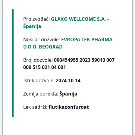
Proizvođač:
GLAXO WELLCOME S.A. -
Španija
Nosilac dozvole:
EVROPA LEK PHARMA
D.O.O. BEOGRAD
Broj dozvole:
000454955 2023 59010 007
000 515 021 04 001
Istek dozvole:
2074-10-14
Zemlja porekla:
Španija
Lek sadrži:
flutikazonfuroat