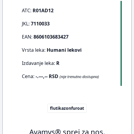
ATC:
R01AD12
JKL:
7110033
EAN:
8606103683427
Vrsta leka:
Humani lekovi
Izdavanje leka:
R
Cena:
-.---,-- RSD
(nije trenutno dostupna)
flutikazonfuroat
Avamys® sprej za nos,