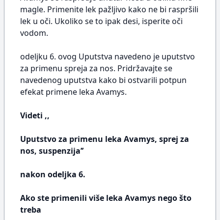
magle. Primenite lek pažljivo kako ne bi raspršili
lek u oči. Ukoliko se to ipak desi, isperite oči
vodom.
odeljku 6. ovog Uputstva navedeno je uputstvo
za primenu spreja za nos. Pridržavajte se
navedenog uputstva kako bi ostvarili potpun
efekat primene leka Avamys.
Videti ,,
Uputstvo za primenu leka Avamys, sprej za
nos, suspenzija’’
nakon odeljka 6.
Ako ste primenili više leka Avamys nego što
treba