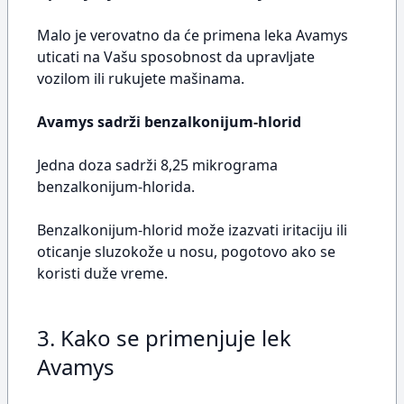
Malo je verovatno da će primena leka Avamys
uticati na Vašu sposobnost da upravljate
vozilom ili rukujete mašinama.
Avamys sadrži benzalkonijum-hlorid
Jedna doza sadrži 8,25 mikrograma
benzalkonijum-hlorida.
Benzalkonijum-hlorid može izazvati iritaciju ili
oticanje sluzokože u nosu, pogotovo ako se
koristi duže vreme.
3. Kako se primenjuje lek
Avamys