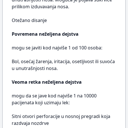
prilikom izduvavanja nosa.
Otežano disanje
Povremena neželjena dejstva
mogu se javiti kod najviše 1 od 100 osoba:
Bol, osećaj žarenja, iritacija, osetljivost ili suvoća
u unutrašnjosti nosa.
Veoma retka neželjena dejstva
mogu da se jave kod najviše 1 na 10000
pacijenata koji uzimaju lek:
Sitni otvori perforacije u nosnoj pregradi koja
razdvaja nozdrve