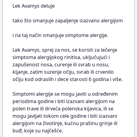
Lek Avamys deluje
tako što smanjuje zapaljenje izazvano alergijom
i na taj način smanjuje simptome alergije.
Lek Avamys, sprej za nos, se koristi za lečenje
simptoma alergijskog rinitisa, uključujući i
zapušenost nosa, curenje ili svrab u nosu,
kijanje, zatim suzenje očiju, svrab ili crvenilo
očiju kod odraslih i dece starosti 6 godina i više.
Simptomi alergije se mogu javiti u određenim
periodima godine i biti izazvani alergijom na
polen trave ili drveća polenska kijavica, ili se
mogu javljati tokom cele godine i biti izazvani
alergijom na životinje, kućnu prašinu grinje ili
buđ, koje su najčešće.