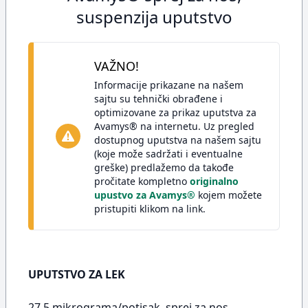
suspenzija uputstvo
VAŽNO!
Informacije prikazane na našem
sajtu su tehnički obrađene i
optimizovane za prikaz uputstva za
Avamys® na internetu. Uz pregled
dostupnog uputstva na našem sajtu
(koje može sadržati i eventualne
greške) predlažemo da takođe
pročitate kompletno
originalno
upustvo za Avamys®
kojem možete
pristupiti klikom na link.
UPUTSTVO ZA LEK
27,5 mikrograma/potisak, sprej za nos,