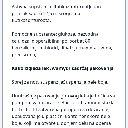
Aktivna supstanca: flutikazonfuroatJedan
potisak sadrži 27,5 mikrograma
flutikazonfuroata.
Pomoćne supstance: glukoza, bezvodna;
celuloza, disperzibilna; polisorbat 80;
benzalkonijum-hlorid; dinatrijum-edetat; voda,
prečišćena;
Kako izgleda lek Avamys i sadržaj pakovanja
Sprej za nos, suspenzijaSuspenzija bele boje.
Unutrašnje pakovanje gotovog leka je bočica sa
pumpom za doziranje. Bočica od tamnog stakla
tip I ili tip III zatvorena pumpom za doziranje,
upakovana je u plastični kontejner skoro bele
boje, koji ima otvore u donjem delu na obema