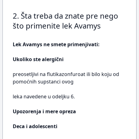
2. Šta treba da znate pre nego
što primenite lek Avamys
Lek Avamys ne smete primenjivati:
Ukoliko ste alergični
preosetljivi na flutikazonfuroat ili bilo koju od
pomoćnih supstanci ovog
leka navedene u odeljku 6.
Upozorenja i mere opreza
Deca i adolescenti