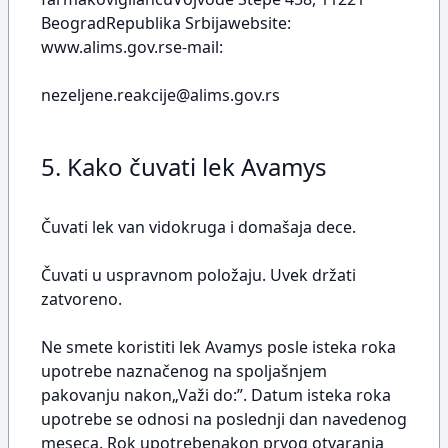
BeogradRepublika Srbijawebsite:
www.alims.gov.rse-mail:
nezeljene.reakcije@alims.gov.rs
5. Kako čuvati lek Avamys
Čuvati lek van vidokruga i domašaja dece.
Čuvati u uspravnom položaju. Uvek držati
zatvoreno.
Ne smete koristiti lek Avamys posle isteka roka
upotrebe naznačenog na spoljašnjem
pakovanju nakon„Važi do:”. Datum isteka roka
upotrebe se odnosi na poslednji dan navedenog
meseca. Rok upotrebenakon prvog otvaranja