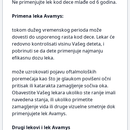
Ne primenjujte lek kod dece mlađe od 6 godina.
Primena leka Avamys:
tokom dužeg vremenskog perioda može
dovesti do usporenog rasta kod dece. Lekar će
redovno kontrolisati visinu Vašeg deteta, i
pobrinuti se da dete primenjuje najmanju
efikasnu dozu leka.
može uzrokovati pojavu oftalmoloških
poremećaja kao što je glaukom povišeni očni
pritisak ili katarakta zamagljenje sočiva oka.
Obavestite Vašeg lekara ukoliko ste ranije imali
navedena stanja, ili ukoliko primetite
zamagljenje vida ili druge vizuelne smetnje dok
primenjujete lek Avamys.
Drugi lekovi i lek Avamys