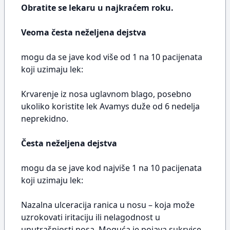
Obratite se lekaru u najkraćem roku.
Veoma česta neželjena dejstva
mogu da se jave kod više od 1 na 10 pacijenata
koji uzimaju lek:
Krvarenje iz nosa uglavnom blago, posebno
ukoliko koristite lek Avamys duže od 6 nedelja
neprekidno.
Česta neželjena dejstva
mogu da se jave kod najviše 1 na 10 pacijenata
koji uzimaju lek:
Nazalna ulceracija ranica u nosu – koja može
uzrokovati iritaciju ili nelagodnost u
unutrašnjosti nosa. Moguća je pojava sukrvice