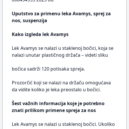
Uputstvo za primenu leka Avamys, sprej za
nos, suspenzija
Kako izgleda lek Avamys
Lek Avamys se nalazi u staklenoj bočici, koja se
nalazi unutar plastičnog držača – videti sliku
bočica sadrži 120 potisaka spreja.
Prozorčić koji se nalazi na držaču omogućava
da vidite koliko je leka preostalo u bočici.
Šest važnih informacija koje je potrebno
znati prilikom primene spreja za nos
Lek Avamys se nalazi u staklenoj bočici. Ukoliko