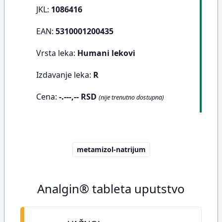
JKL:
1086416
EAN:
5310001200435
Vrsta leka:
Humani lekovi
Izdavanje leka:
R
Cena:
-.---,-- RSD
(nije trenutno dostupna)
metamizol-natrijum
Analgin® tableta uputstvo