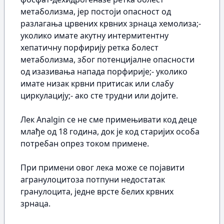
метаболизма, јер постоји опасност од
разлагања црвених крвних зрнаца хемолиза;-
уколико имате акутну интермитентну
хепатичну порфирију ретка болест
метаболизма, због потенцијалне опасности
од изазивања напада порфирије;- уколико
имате низак крвни притисак или слабу
циркулацију;- ако сте трудни или дојите.
Лек Analgin се не сме примењивати код деце
млађе од 18 година, док је код старијих особа
потребан опрез током примене.
При примени овог лека може се појавити
агранулоцитоза потпуни недостатак
гранулоцита, једне врсте белих крвних
зрнаца.