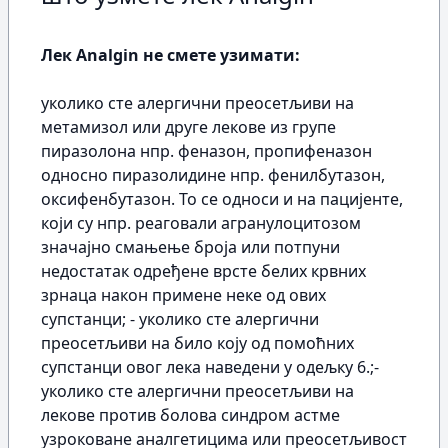
Лек Analgin не смете узимати:
уколико сте алергични преосетљиви на
метамизол или друге лекове из групе
пиразолона нпр. феназон, пропифеназон
односно пиразолидине нпр. фенилбутазон,
оксифенбутазон. То се односи и на пацијенте,
који су нпр. реаговали агранулоцитозом
значајно смањење броја или потпуни
недостатак oдрeђeне врсте белих крвних
зрнаца након примене неке од ових
супстанци; - уколико сте алергични
преосетљиви на било коју од помоћних
супстанци овог лека наведени у одељку 6.;-
уколико сте алергични преосетљиви на
лекове против болова синдром астме
узроковане аналгетицима или преосетљивост