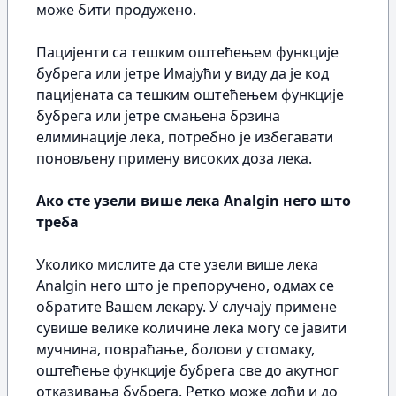
може бити продужено.
Пацијенти са тешким оштећењем функције
бубрега или јетре Имајући у виду да је код
пацијената са тешким оштећењем функције
бубрега или јетре смањена брзина
елиминације лека, потребно је избегавати
поновљену примену високих доза лека.
Ако сте узели више лека Analgin него што
треба
Уколико мислите да сте узели више лека
Analgin него што је препоручено, одмах се
обратите Вашем лекару. У случају примене
сувише велике количине лека могу се јавити
мучнина, повраћање, болови у стомаку,
оштећење функције бубрега све до акутног
отказивања бубрега. Ретко може доћи и до