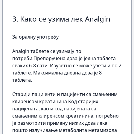
3. Како се узима лек Analgin
За оралну употребу.
Analgin таблете се узимају по
потреби.Препоручена доза је једна таблета
сваких 6-8 сати. Изузетно се може узети и по 2
таблете. Максимална дневна доза је 8
таблета.
Старији пацијенти и пацијенти са смањеним
клиренсом креатинина Код старијих
пацијената, као и код пацијената са
смањеним клиренсом креатинина, потребно
је размотрити примену нижих доза лека,
пошто излучивање метаболита метамизола