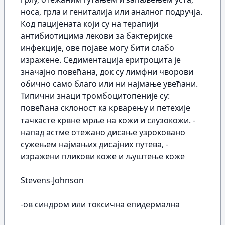
носа, грла и гениталија или аналног подручја.
Код пацијената који су на терапији
антибиотицима лекови за бактеријске
инфекције, ове појаве могу бити слабо
изражене. Седиментација еритроцита је
значајно повећана, док су лимфни чворови
обично само благо или ни најмање увећани.
Типични знаци тромбоцитопеније су:
повећана склоност ка крварењу и петехије
тачкасте крвне мрље на кожи и слузокожи. -
напад астме отежано дисање узроковано
сужењем најмањих дисајних путева, -
изражени пликови коже и љуштење коже
Stevens-Johnson
-oв синдром или токсична епидермална