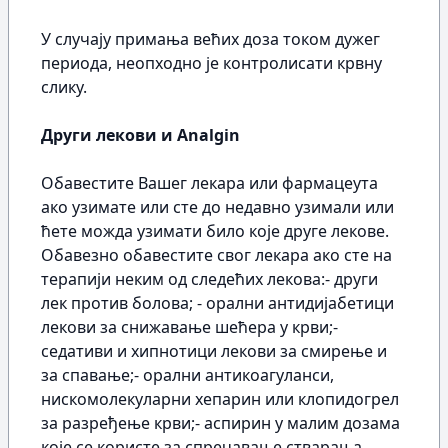
У случају примања већих доза током дужег
периода, неопходно је контролисати крвну
слику.
Други лекови и Analgin
Обавестите Вашег лекара или фармацеута
ако узимате или сте до недавно узимали или
ћете можда узимати било које друге лекове.
Обавезно обавестите свог лекара ако сте на
терапији неким од следећих лекова:- други
лек против болова; - орални антидијабетици
лекови за снижавање шећера у крви;-
седативи и хипнотици лекови за смирење и
за спавање;- орални антикоагуланси,
нискомолекуларни хепарин или клопидогрел
за разређење крви;- аспирин у малим дозама
које се користе за спречавање стварања