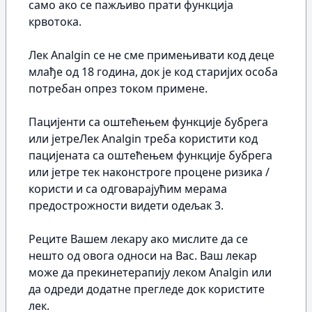
само ако се пажљиво прати функција
крвотока.
Лек Analgin се не сме примењивати код деце
млађе од 18 година, док је код старијих особа
потребан опрез током примене.
Пацијенти са оштећењем функције бубрега
или јетреЛек Analgin треба користити код
пацијената са оштећењем функције бубрега
или јетре тек наконстроге процене ризика /
користи и са одговарајућим мерама
предострожности видети одељак 3.
Реците Вашем лекару ако мислите да се
нешто од овога односи на Вас. Ваш лекар
може да прекинетерапију леком Analgin или
да одреди додатне прегледе док користите
лек.