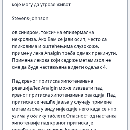
које могу да угрозе живот
Stevens-Johnson
oв синдром, токсична епидермална
некролиза. Ако Вам се јави осип, често са
пликовима и оштећењима слузокоже,
примену лека Analgin треба одмах прекинути.
Примена лекова који садрже метамизол не
сме да буде настављена видети одељак 4.
Пад крвног притиска хипотензивна
реакцијаЛек Analgin може изазвати пад
крвног притиска хипотензивна реакција. Пад
притиска се чешће јавља у случају примене
метамизола у виду инјекције него када се нпр.
узима у облику таблете.Опасност од настанка
хипотензије пад крвног притиска је
повећана:- код сувише брзог давања