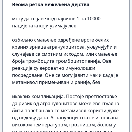
Веома ретка нежељена дејства
могу да се јаве код највише 1 на 10000
пацијената који узимају лек
озбиљно смањење одређене врсте белих
крвних зрнаца агранулоцитоза, укључујући и
случајеве са смртним исходом, или смањење
броја тромбоцита тромбоцитопенија. Ове
реакције су вероватно имунолошки
посредоване. Оне се могу јавити чак и када је
метамизол примењиван и раније, без
икаквих компликација. Постоје претпоставке
да ризик од агранулоцитозе може евентуално
бити повећан ако се метамизол користи дуже
од недељу дана. Агранулоцитоза се испољава
високом температуром, грозницом, болом у
грлу, отежаним гутањем и запаљењем уста,