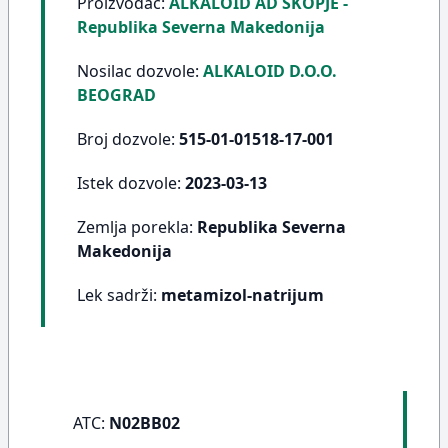
Proizvođač:
ALKALOID AD SKOPJE -
Republika Severna Makedonija
Nosilac dozvole:
ALKALOID D.O.O.
BEOGRAD
Broj dozvole:
515-01-01518-17-001
Istek dozvole:
2023-03-13
Zemlja porekla:
Republika Severna
Makedonija
Lek sadrži:
metamizol-natrijum
ATC:
N02BB02