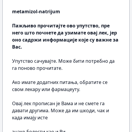
metamizol-natrijum
Пажљиво прочитајте ово упутство, пре
него што почнете да узимате овај лек, јер
оно садржи информације које су важне за
Вас.
Упутство сачувајте. Може бити потребно да
га поново прочитате.
Ако имате додатних питања, обратите се
свом лекару или фармацеуту.
Овај лек прописан је Вама и не смете га
давати другима. Може да им шкоди, чак и
када имају исте
знаке болести као и Ви.