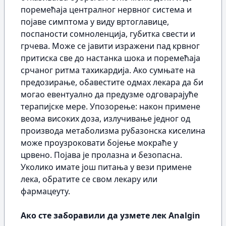
поремећаја централног нервног система и
појаве симптома у виду вртоглавице,
поспаности сомноленција, губитка свести и
грчева. Може се јавити изражени пад крвног
притиска све до настанка шока и поремећаја
срчаног ритма тахикардија. Ако сумњате на
предозирање, обавестите одмах лекара да би
могао евентуално да предузме одговарајуће
терапијске мере. Упозорење: након примене
веома високих доза, излучивање једног од
производа метаболизма рубазонска киселина
може проузроковати бојење мокраће у
црвено. Појава је пролазна и безопасна.
Уколико имате још питања у вези примене
лека, обратите се свом лекару или
фармацеуту.
Ако сте заборавили да узмете лек Analgin