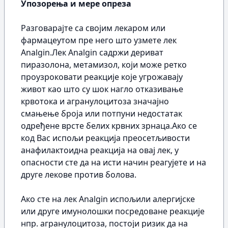
Упозорења и мере опреза
Разговарајте са својим лекаром или
фармацеутом пре него што узмете лек
Analgin.Лек Analgin садржи дериват
пиразолона, метамизол, који може ретко
проузроковати реакције које угрожавају
живот као што су шок нагло отказивање
крвотока и агранулоцитоза значајно
смањење броја или потпуни недостатак
одређене врсте белих крвних зрнаца.Ако се
код Вас испољи реакција преосетљивости
анафилактоидна реакција на овај лек, у
опасности сте да на исти начин реагујете и на
друге лекове против болова.
Ако сте на лек Analgin испољили алергијске
или друге имунолошки посредоване реакције
нпр. агранулоцитоза, постоји ризик да на