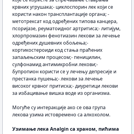
крвних угрушака;- циклоспорин лек који се
користи након трансплантације органа; -
метотрексат код одређених типова канцера,
псоријазе, реуматоидног артритиса;- литијум,
хлорпромазин фенотиазин лекови за лечење
одређених душевних обољења;-
кортикостероиди код стања праћених
запаљењским процесом;- пеницилин,
сулфонамид антимикробни лекови;-
бупропион користи се у лечењу депресије и
престанка пушења;- лекови за лечење
високог крвног притиска;- диуретици лекови
за избацивање вишка воде из организма.
Могуће су интеракције ако се ова група
лекова узима истовремено са алкохолом.
Узимање лека Analgin са храном, пићима