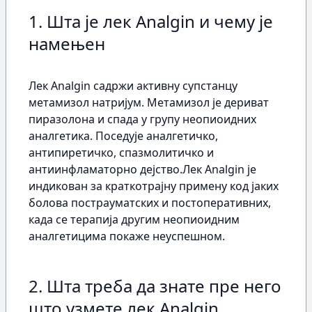
1. Шта је лек Analgin и чему је
намењен
Лек Analgin садржи активну супстанцу
метамизол натријум. Метамизол је дериват
пиразолона и спада у групу неопиоидних
аналгетика. Поседује аналгетичко,
антипиретичко, спазмолитичко и
антиинфламаторно дејство.Лек Analgin је
индикован за краткотрајну примену код јаких
болова пострауматских и постоперативних,
када се терапија другим неопиоидним
аналгетицима покаже неуспешном.
2. Шта треба да знате пре него
што узмете лек Analgin