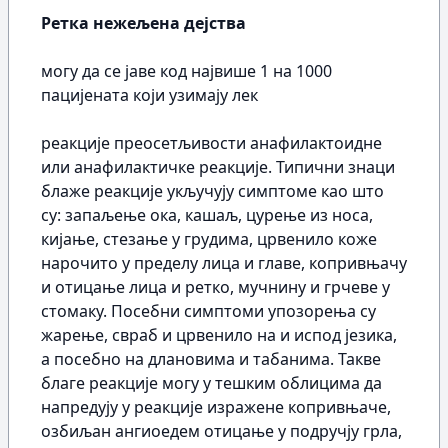
Ретка нежељена дејства
могу да се јаве код највише 1 на 1000
пацијената који узимају лек
реакције преосетљивости анафилактоидне
или анафилактичке реакције. Типични знаци
блаже реакције укључују симптоме као што
су: запаљење ока, кашаљ, цурење из носа,
кијање, стезање у грудима, црвенило коже
нарочито у пределу лица и главе, копривњачу
и отицање лица и ретко, мучнину и грчеве у
стомаку. Посебни симптоми упозорења су
жарење, свраб и црвенило на и испод језика,
а посебно на длановима и табанима. Такве
благе реакције могу у тешким облицима да
напредују у реакције изражене копривњаче,
озбиљан ангиоедем отицање у подручју грла,