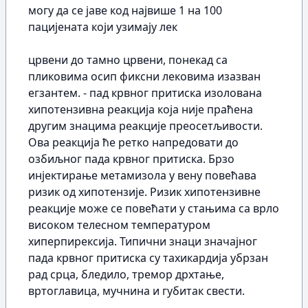
могу да се јаве код највише 1 на 100
пацијената који узимају лек
црвени до тамно црвени, понекад са
пликовима осип фиксни лековима изазван
егзантем. - пад крвног притиска изолована
хипотензивна реакција која није праћена
другим знацима реакције преосетљивости.
Ова реакција ће ретко напредовати до
озбиљног пада крвног притиска. Брзо
инјектирање метамизола у вену повећава
ризик од хипотензије. Ризик хипотензивне
реакције може се повећати у стањима са врло
високом телесном температуром
хиперпирексија. Типични знаци значајног
пада крвног притиска су тахикардија убрзан
рад срца, бледило, тремор дрхтање,
вртоглавица, мучнина и губитак свести.