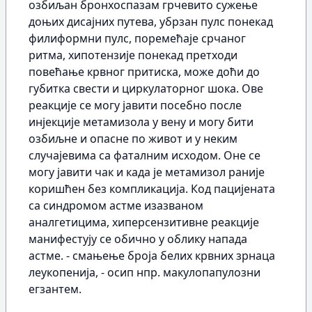
озбиљан бронхоспазам грчевито сужење
доњих дисајних путева, убрзан пулс понекад
филиформни пулс, поремећаје срчаног
ритма, хипотензије понекад претходи
повећање крвног притиска, може доћи до
губитка свести и циркулаторног шока. Ове
реакције се могу јавити посебно после
инјекције метамизола у вену и могу бити
озбиљне и опасне по живот и у неким
случајевима са фаталним исходом. Оне се
могу јавити чак и када је метамизол раније
коришћен без компликација. Код пацијената
са синдромом астме изазваном
аналгетицима, хиперсензитивне реакције
манифестују се обично у облику напада
астме. - смањење броја белих крвних зрнаца
леукопенија, - осип нпр. макулопапулозни
егзантем.