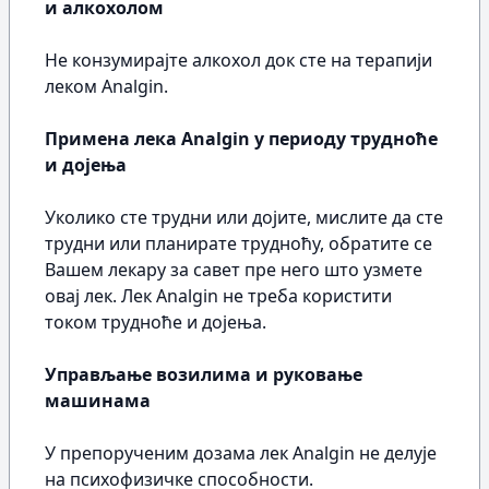
и алкохолом
Не конзумирајте алкохол док сте на терапији
леком Analgin.
Примена лека Analgin у периоду трудноће
и дојења
Уколико сте трудни или дојите, мислите да сте
трудни или планирате трудноћу, обратите се
Вашем лекару за савет пре него што узмете
овај лек. Лек Analgin не треба користити
током трудноће и дојења.
Управљање возилима и руковање
машинама
У препорученим дозама лек Analgin не делује
на психофизичке способности.