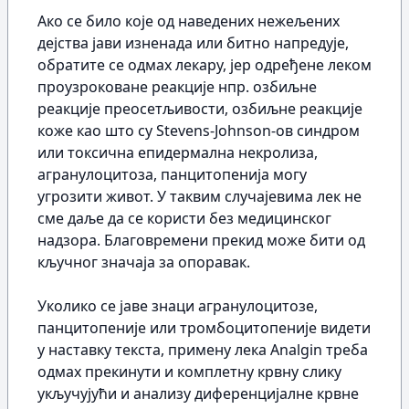
Ако се било које од наведених нежељених
дејства јави изненада или битно напредује,
обратите се одмах лекару, јер одређене леком
проузроковане реакције нпр. озбиљне
реакције преосетљивости, озбиљне реакције
коже као што су Stevens-Johnson-oв синдром
или токсична епидермална некролиза,
агранулоцитоза, панцитопенија могу
угрозити живот. У таквим случајевима лек не
сме даље да се користи без медицинског
надзора. Благовремени прекид може бити од
кључног значаја за опоравак.
Уколико се јаве знаци агранулоцитозе,
панцитопеније или тромбоцитопеније видети
у наставку текста, примену лека Analgin треба
одмах прекинути и комплетну крвну слику
укључујући и анализу диференцијалне крвне