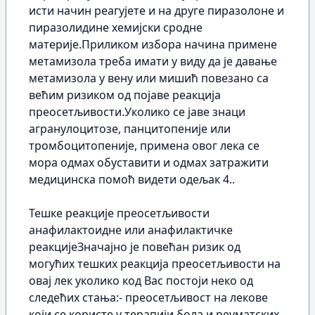
исти начин реагујете и на друге пиразолоне и
пиразолидине хемијски cродне
материје.Приликом избора начина примене
метамизола треба имати у виду да је давање
метамизола у вену или мишић повезано са
већим ризиком од појaвe реакција
преосетљивости.Уколико се јаве знаци
агранулоцитозе, панцитопеније или
тромбоцитопеније, примена овог лека се
мора одмах обуставити и одмах затражити
медицинска помоћ видети одељак 4..
Тешке реакције преосетљивости
анафилактоидне или анафилактичке
реакцијеЗначајно је повећан ризик од
могућих тешких реакција преосетљивости на
овај лек уколико код Вас постоји неко од
следећих стања:- преосетљивост на лекове
који се користе у терапији бола и реуматских