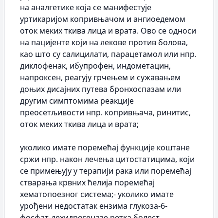
на аналгетике која се манифестује
уртикаријом копривњачом и ангиоедемом
оток меких ткива лица и врата. Ово се односи
на пацијенте који на лекове против болова,
као што су салицилати, парацетамол или нпр.
диклофенак, ибупрофен, индометацин,
напроксен, реагују грчењем и сужавањем
доњих дисајних путева бронхоспазам или
другим симптомима реакције
преосетљивости нпр. копривњача, ринитис,
оток меких ткива лица и врата;
уколико имате поремећај функције коштане
сржи нпр. након лечења цитостатицима, који
се примењују у терапији рака или поремећај
стварања крвних ћелија поремећај
хематопоезног система;- уколико имате
урођени недостатак ензима глукоза-6-
фосфат-дехидрогеназе ретка болест