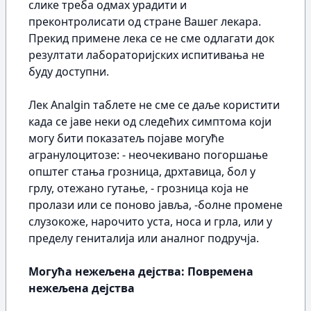
слике треба одмах урадити и
преконтролисати од стране Вашег лекара.
Прекид примене лека се нe сме одлагати док
резултати лабораторијских испитивања не
буду доступни.
Лек Analgin таблете не сме се даље користити
када се јаве неки од следећих симптома који
могу бити показатељ појаве могуће
агранулоцитозе: - неочекивано погоршање
општег стања грозница, дрхтавица, бол у
грлу, отежано гутање, - грозница која не
пролази или се поново јавља, -болне промене
слузокоже, нарочито уста, носа и грла, или у
пределу гениталија или аналног подручја.
Могућа нежељена дејства: Повремена
нежељена дејства