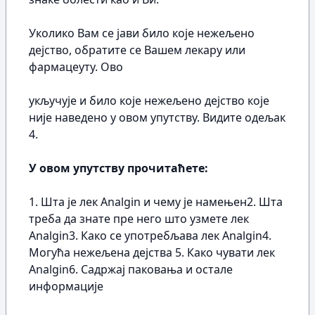
Уколико Вам се јави било које нежељено
дејство, обратите се Вашем лекару или
фармацеуту. Ово
укључује и било које нежељено дејство које
није наведено у овом упутству. Видите одељак
4.
У овом упутству прочитаћете:
1. Шта је лек Analgin и чему је намењен2. Шта
треба да знате пре него што узмете лек
Analgin3. Како се употребљава лек Analgin4.
Могућа нежељена дејства 5. Како чувати лек
Analgin6. Садржај паковања и остале
информације