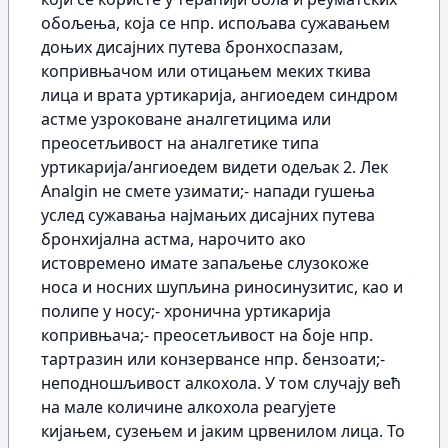
обољења, која се нпр. испољава сужавањем
доњих дисајних путева бронхоспазам,
копривњачом или отицањем меких ткива
лица и врата уртикарија, ангиоедем синдром
астме узроковане аналгетицима или
преосетљивост на аналгетике типа
уртикарија/ангиоедем видети одељак 2. Лек
Analgin не смете узимати;- напади гушења
услед сужавања најмањих дисајних путева
бронхијална астма, нарочито ако
истовремено имате запаљење слузокоже
носа и носних шупљина риносинузитис, као и
полипе у носу;- хронична уртикарија
копривњача;- преосетљивост на боје нпр.
тартразин или конзервансе нпр. бензоати;-
неподношљивост алкохола. У том случају већ
на мале количине алкохола реагујете
кијањем, сузењем и јаким црвенилом лица. То