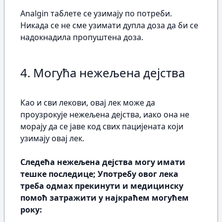
Analgin таблете се узимају по потреби.
Никада се не сме узимати дупла доза да би се
надокнадила пропуштена доза.
4. Могућа нежељена дејства
Као и сви лекови, овај лек може да
проузрокује нежељена дејства, иако она не
морају да се јаве код свих пацијената који
узимају овај лек.
Следећа нежељена дејства могу имати
тешке последице; Употребу овог лека
треба одмах прекинути и медицинску
помоћ затражити у најкраћем могућем
року: