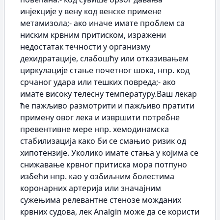
инјекције у вену код венске примене
метамизола;- ако иначе имате проблем са
ниским крвним притиском, изражени
недостатак течности у организму
дехидратације, слабошћу или отказивањем
циркулације стање почетног шока, нпр. код
срчаног удара или тешких повреда;- ако
имате високу телесну температуру.Ваш лекар
ће пажљиво размотрити и пажљиво пратити
примену овог лека и извршити потребне
превентивне мере нпр. хемодинамска
стабилизација како би се смањио ризик од
хипотензије. Уколико имате стања у којима се
снижавање крвног притиска мора потпуно
избећи нпр. као у озбиљним болестима
коронарних артерија или значајним
сужењима релевантне стенозе можданих
крвних судова, лек Analgin може да се користи