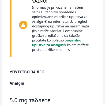
VAŽNO!
Informacije prikazane na našem
sajtu su tehnički obrađene i
optimizovane za prikaz uputstva za
Analgin® na internetu. Uz pregled
dostupnog uputstva na našem sajtu
(koje može sadržati i eventualne
greške) predlažemo da takođe
pročitate kompletno
originalno
upustvo za Analgin®
kojem možete
pristupiti klikom na link.
УПУТСТВО ЗА ЛЕК
Analgin
5.0 mg таблете