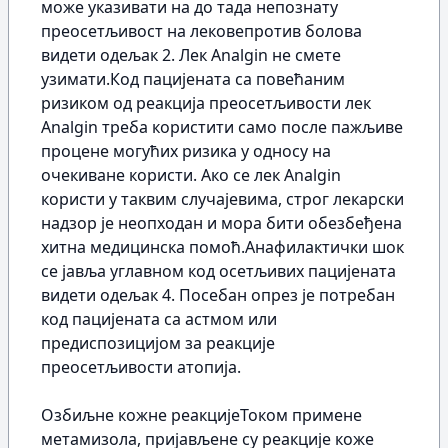
може указивати на до тада непознату
преосетљивост на лековепротив болова
видети одељак 2. Лек Analgin не смете
узимати.Код пацијената са повећаним
ризиком од реакција преосетљивости лек
Analgin треба користити само после пажљиве
процене могућих ризика у односу на
очекиване користи. Ако се лек Analgin
користи у таквим случајевима, строг лекарски
надзор је неопходан и мора бити обезбеђена
хитна медицинска помоћ.Анафилактички шок
се јавља углавном код осетљивих пацијената
видети одељак 4. Посебан опрез је потребан
код пацијената са астмом или
предиспозицијом за реакције
преосетљивости атопија.
Озбиљне кожне реакцијеТоком примене
метамизола, пријављене су реакције коже