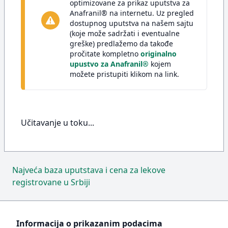
optimizovane za prikaz uputstva za
Anafranil® na internetu. Uz pregled
dostupnog uputstva na našem sajtu
(koje može sadržati i eventualne
greške) predlažemo da takođe
pročitate kompletno
originalno
upustvo za Anafranil®
kojem
možete pristupiti klikom na link.
Učitavanje u toku...
Najveća baza uputstava i cena za lekove
registrovane u Srbiji
Informacija o prikazanim podacima