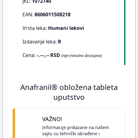
JKL:
1072740
EAN:
8606011508218
Vrsta leka:
Humani lekovi
Izdavanje leka:
R
Cena:
-.---,-- RSD
(nije trenutno dostupna)
Anafranil® obložena tableta
uputstvo
VAŽNO!
Informacije prikazane na našem
sajtu su tehnički obrađene i