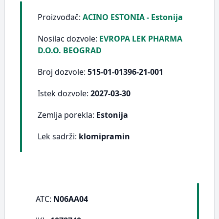
Proizvođač:
ACINO ESTONIA - Estonija
Nosilac dozvole:
EVROPA LEK PHARMA
D.O.O. BEOGRAD
Broj dozvole:
515-01-01396-21-001
Istek dozvole:
2027-03-30
Zemlja porekla:
Estonija
Lek sadrži:
klomipramin
ATC:
N06AA04