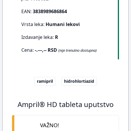
EAN:
3838989686864
Vrsta leka:
Humani lekovi
Izdavanje leka:
R
Cena:
-.---,-- RSD
(nije trenutno dostupna)
ramipril
hidrohlortiazid
Ampril® HD tableta uputstvo
VAŽNO!