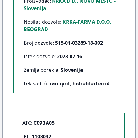
Proizvođač:
KRKA D.D., NOVO MESTO -
Slovenija
Nosilac dozvole:
KRKA-FARMA D.O.O.
BEOGRAD
Broj dozvole:
515-01-03289-18-002
Istek dozvole:
2023-07-16
Zemlja porekla:
Slovenija
Lek sadrži:
ramipril, hidrohlortiazid
ATC:
C09BA05
JKL:
1103032