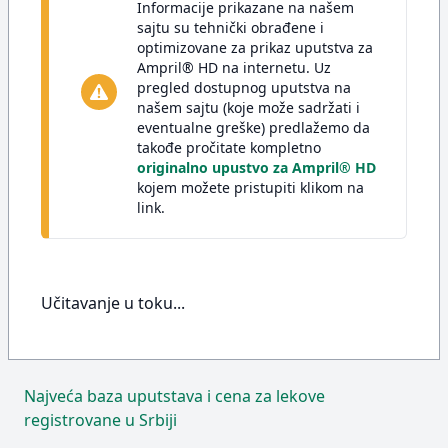
Informacije prikazane na našem
sajtu su tehnički obrađene i
optimizovane za prikaz uputstva za
Ampril® HD na internetu. Uz
pregled dostupnog uputstva na
našem sajtu (koje može sadržati i
eventualne greške) predlažemo da
takođe pročitate kompletno
originalno upustvo za Ampril® HD
kojem možete pristupiti klikom na
link.
Učitavanje u toku...
Najveća baza uputstava i cena za lekove
registrovane u Srbiji