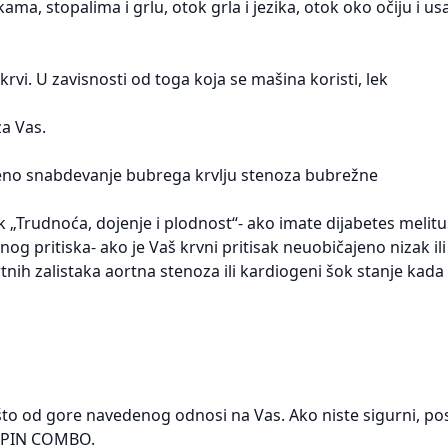
ama, stopalima i grlu, otok grla i jezika, otok oko očiju i u
je krvi. U zavisnosti od toga koja se mašina koristi, lek
a Vas.
eno snabdevanje bubrega krvlju stenoza bubrežne
 „Trudnoća, dojenje i plodnost“- ako imate dijabetes melitus
og pritiska- ako je Vaš krvni pritisak neuobičajeno nizak ili
nih zalistaka aortna stenoza ili kardiogeni šok stanje kada 
 od gore navedenog odnosi na Vas. Ako niste sigurni, pos
LOPIN COMBO.