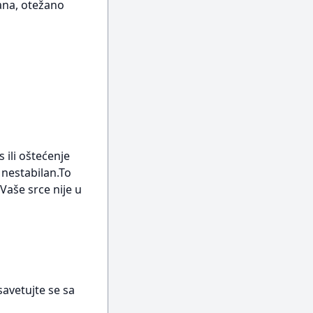
sana, otežano
 ili oštećenje
 nestabilan.To
Vaše srce nije u
avetujte se sa