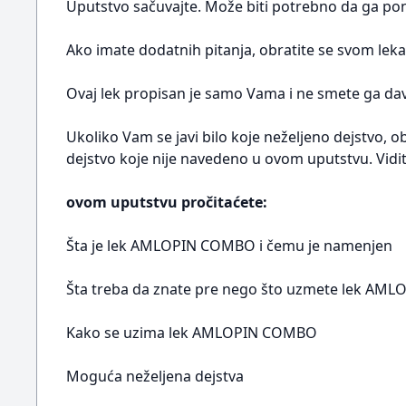
Uputstvo sačuvajte. Može biti potrebno da ga pon
Ako imate dodatnih pitanja, obratite se svom leka
Ovaj lek propisan je samo Vama i ne smete ga dava
Ukoliko Vam se javi bilo koje neželjeno dejstvo, o
dejstvo koje nije navedeno u ovom uputstvu. Vidit
ovom uputstvu pročitaćete:
Šta je lek AMLOPIN COMBO i čemu je namenjen
Šta treba da znate pre nego što uzmete lek A
Kako se uzima lek AMLOPIN COMBO
Moguća neželjena dejstva