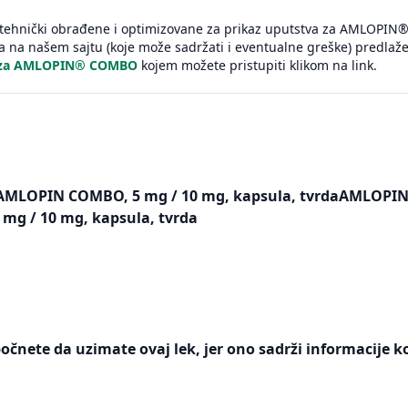
u tehnički obrađene i optimizovane za prikaz uputstva za AMLOPI
a na našem sajtu (koje može sadržati i eventualne greške) predla
o za AMLOPIN® COMBO
kojem možete pristupiti klikom na link.
aAMLOPIN COMBO, 5 mg / 10 mg, kapsula, tvrdaAMLOPI
mg / 10 mg, kapsula, tvrda
počnete da uzimate ovaj lek, jer ono sadrži informacije k