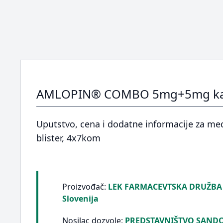
AMLOPIN® COMBO 5mg+5mg kaps
Uputstvo, cena i dodatne informacije za 
blister, 4x7kom
Proizvođač:
LEK FARMACEVTSKA DRUŽBA D
Slovenija
Nosilac dozvole:
PREDSTAVNIŠTVO SAND