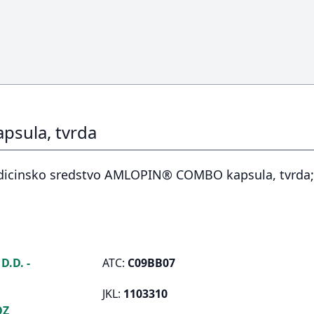
ula, tvrda
medicinsko sredstvo AMLOPIN® COMBO kapsula, tvrd
.D. -
ATC:
C09BB07
JKL:
1103310
OZ