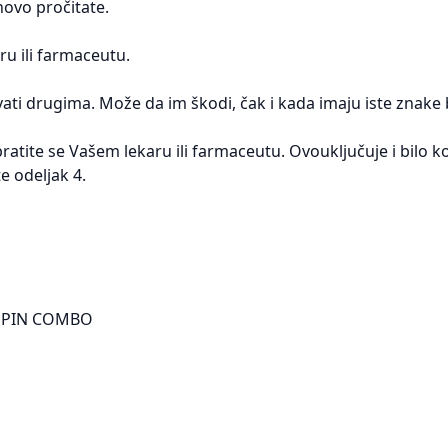
ovo pročitate.
ru ili farmaceutu.
ti drugima. Može da im škodi, čak i kada imaju iste znake bo
bratite se Vašem lekaru ili farmaceutu. Ovouključuje i bilo k
e odeljak 4.
MLOPIN COMBO