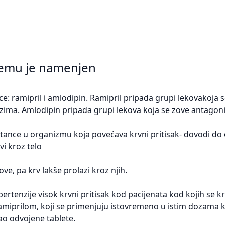
čemu je namenjen
 ramipril i amlodipin. Ramipril pripada grupi lekovakoja 
nzima. Amlodipin pripada grupi lekova koja se zove antagoni
stance u organizmu koja povećava krvni pritisak- dovodi do 
i kroz telo
ove, pa krv lakše prolazi kroz njih.
enzije visok krvni pritisak kod pacijenata kod kojih se krv
amiprilom, koji se primenjuju istovremeno u istim dozama k
o odvojene tablete.