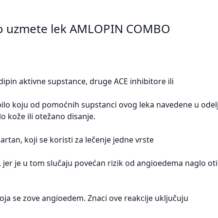
 što uzmete lek AMLOPIN COMBO
odipin aktivne supstance, druge ACE inhibitore ili
a bilo koju od pomoćnih supstanci ovog leka navedene u odelj
o kože ili otežano disanje.
artan, koji se koristi za lečenje jedne vrste
 jer je u tom slučaju povećan rizik od angioedema naglo ot
koja se zove angioedem. Znaci ove reakcije uključuju