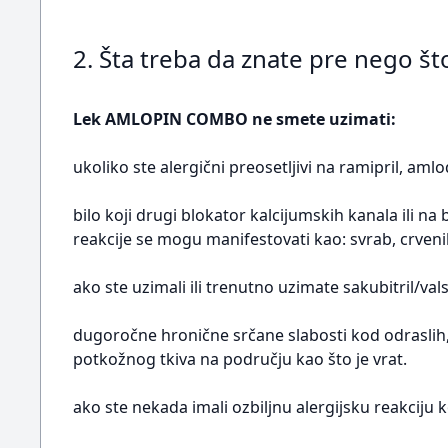
2. Šta treba da znate pre nego
Lek AMLOPIN COMBO ne smete uzimati:
ukoliko ste alergični preosetljivi na ramipril, aml
bilo koji drugi blokator kalcijumskih kanala ili n
reakcije se mogu manifestovati kao: svrab, crvenil
ako ste uzimali ili trenutno uzimate sakubitril/vals
dugoročne hronične srčane slabosti kod odraslih,
potkožnog tkiva na području kao što je vrat.
ako ste nekada imali ozbiljnu alergijsku reakciju 