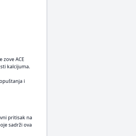
se zove ACE
sti kalcijuma.
opuštanja i
ni pritisak na
oje sadrži ova