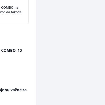
N® COMBO na
žemo da takođe
N COMBO, 10
oje su važne za