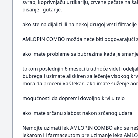
svrab, koprivnjaču urtikariju, crvene pečate na šak
disanje i gutanje.
ako ste na dijalizi ili na nekoj drugoj vrsti filtraci
AMLOPIN COMBO možda neće biti odgovarajući z
ako imate probleme sa bubrezima kada je smanj
tokom poslednjih 6 meseci trudnoće videti odeljak
bubrega i uzimate aliskiren za lečenje visokog krvn
mora da proceni Vaš lekar.- ako imate suženje aort
mogućnosti da dopremi dovoljno krvi u telo
ako imate srčanu slabost nakon srčanog udara
Nemojte uzimati lek AMLOPIN COMBO ako se nešto
lekarom ili farmaceutom pre uzimanje leka AM