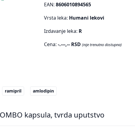
EAN:
8606010894565
Vrsta leka:
Humani lekovi
Izdavanje leka:
R
Cena:
-.---,-- RSD
(nije trenutno dostupna)
ramipril
amlodipin
MBO kapsula, tvrda uputstvo