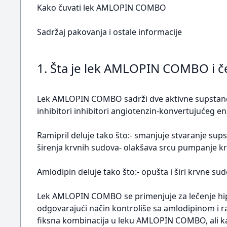
Kako čuvati lek AMLOPIN COMBO
Sadržaj pakovanja i ostale informacije
1. Šta je lek AMLOPIN COMBO i 
Lek AMLOPIN COMBO sadrži dve aktivne supstance:
inhibitori inhibitori angiotenzin-konvertujućeg e
Ramipril deluje tako što:- smanjuje stvaranje sup
širenja krvnih sudova- olakšava srcu pumpanje krv
Amlodipin deluje tako što:- opušta i širi krvne sud
Lek AMLOPIN COMBO se primenjuje za lečenje hipert
odgovarajući način kontroliše sa amlodipinom i r
fiksna kombinacija u leku AMLOPIN COMBO, ali ka