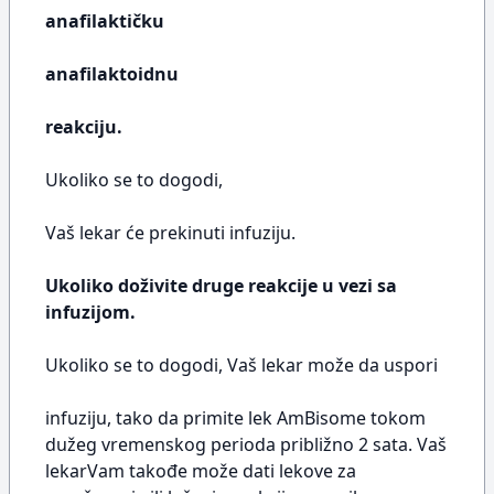
anafilaktičku
anafilaktoidnu
reakciju.
Ukoliko se to dogodi,
Vaš lekar će prekinuti infuziju.
Ukoliko doživite druge reakcije u vezi sa
infuzijom.
Ukoliko se to dogodi, Vaš lekar može da uspori
infuziju, tako da primite lek AmBisome tokom
dužeg vremenskog perioda približno 2 sata. Vaš
lekarVam takođe može dati lekove za