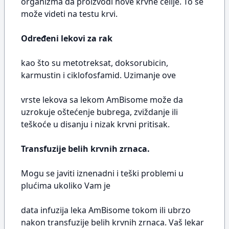
organizma da proizvodi nove krvne ćelije. To se
može videti na testu krvi.
Određeni lekovi za rak
kao što su metotreksat, doksorubicin,
karmustin i ciklofosfamid. Uzimanje ove
vrste lekova sa lekom AmBisome može da
uzrokuje oštećenje bubrega, zviždanje ili
teškoće u disanju i nizak krvni pritisak.
Transfuzije belih krvnih zrnaca.
Mogu se javiti iznenadni i teški problemi u
plućima ukoliko Vam je
data infuzija leka AmBisome tokom ili ubrzo
nakon transfuzije belih krvnih zrnaca. Vaš lekar