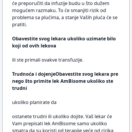
će preporučiti da infuzije budu u što dužem
mogućem razmaku. To će smanjiti rizik od
problema sa plućima, a stanje Vaših pluća će se
pratiti.
Obavestite svog lekara ukoliko uzimate bilo
koji od ovih lekova
ili ste primali ovakve transfuzije.
Trudnoća i dojenjeObavestite svog lekara pre
nego što primite lek AmBisome ukoliko ste
trudni
ukoliko planirate da
ostanete trudni ili ukoliko dojite. Vaš lekar će
Vam prepisati lek AmBisome samo ukoliko
smatra da su koristi od terapije veće od rizika