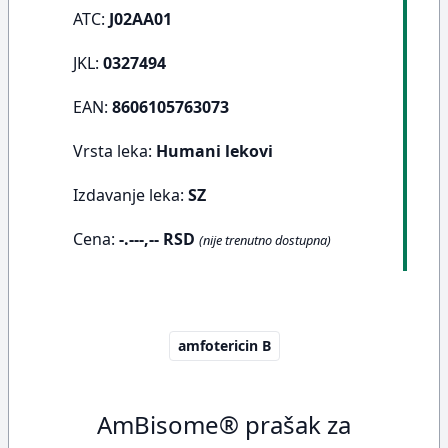
ATC:
J02AA01
JKL:
0327494
EAN:
8606105763073
Vrsta leka:
Humani lekovi
Izdavanje leka:
SZ
Cena:
-.---,-- RSD
(nije trenutno dostupna)
amfotericin B
AmBisome® prašak za