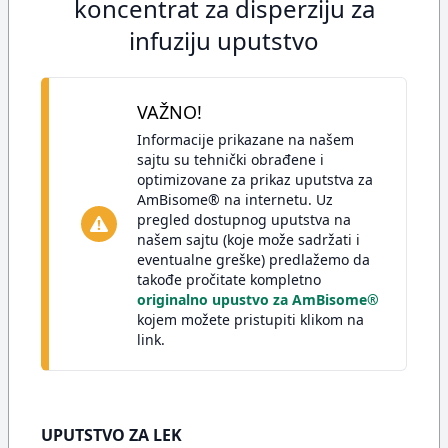
koncentrat za disperziju za
infuziju uputstvo
VAŽNO!
Informacije prikazane na našem
sajtu su tehnički obrađene i
optimizovane za prikaz uputstva za
AmBisome® na internetu. Uz
pregled dostupnog uputstva na
našem sajtu (koje može sadržati i
eventualne greške) predlažemo da
takođe pročitate kompletno
originalno upustvo za AmBisome®
kojem možete pristupiti klikom na
link.
UPUTSTVO ZA LEK