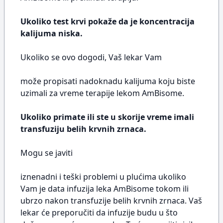
Ukoliko test krvi pokaže da je koncentracija
kalijuma niska.
Ukoliko se ovo dogodi, Vaš lekar Vam
može propisati nadoknadu kalijuma koju biste
uzimali za vreme terapije lekom AmBisome.
Ukoliko primate ili ste u skorije vreme imali
transfuziju belih krvnih zrnaca.
Mogu se javiti
iznenadni i teški problemi u plućima ukoliko
Vam je data infuzija leka AmBisome tokom ili
ubrzo nakon transfuzije belih krvnih zrnaca. Vaš
lekar će preporučiti da infuzije budu u što