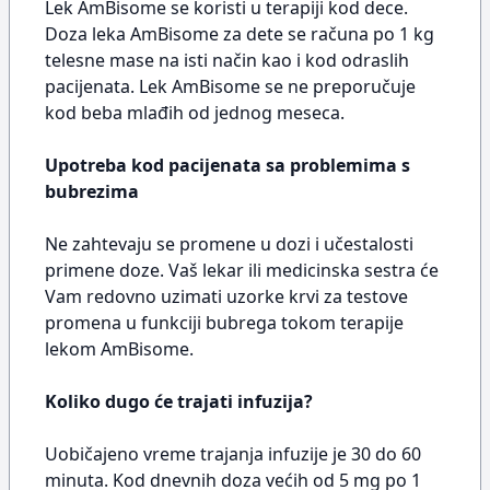
Lek AmBisome se koristi u terapiji kod dece.
Doza leka AmBisome za dete se računa po 1 kg
telesne mase na isti način kao i kod odraslih
pacijenata. Lek AmBisome se ne preporučuje
kod beba mlađih od jednog meseca.
Upotreba kod pacijenata sa problemima s
bubrezima
Ne zahtevaju se promene u dozi i učestalosti
primene doze. Vaš lekar ili medicinska sestra će
Vam redovno uzimati uzorke krvi za testove
promena u funkciji bubrega tokom terapije
lekom AmBisome.
Koliko dugo će trajati infuzija?
Uobičajeno vreme trajanja infuzije je 30 do 60
minuta. Kod dnevnih doza većih od 5 mg po 1