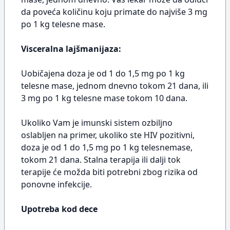
da poveća količinu koju primate do najviše 3 mg
po 1 kg telesne mase.
Visceralna lajšmanijaza:
Uobičajena doza je od 1 do 1,5 mg po 1 kg
telesne mase, jednom dnevno tokom 21 dana, ili
3 mg po 1 kg telesne mase tokom 10 dana.
Ukoliko Vam je imunski sistem ozbiljno
oslabljen na primer, ukoliko ste HIV pozitivni,
doza je od 1 do 1,5 mg po 1 kg telesnemase,
tokom 21 dana. Stalna terapija ili dalji tok
terapije će možda biti potrebni zbog rizika od
ponovne infekcije.
Upotreba kod dece