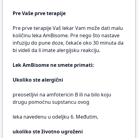
Pre Vaše prve terapije
Pre prve terapije Vaš lekar Vam može dati malu
količinu leka AmBisome. Pre nego što nastave
infuziju do pune doze, čekaće oko 30 minuta da
bi videli da li imate alergijsku reakciju.
Lek AmBisome ne smete primati:
Ukoliko ste alergični
preosetljivi na amfotericin B ili na bilo koju
drugu pomoćnu supstancu ovog
leka navedenu u odeljku 6. Međutim,
ukoliko ste životno ugroženi