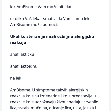
lek AmBisome Vam može biti dat
ukoliko Vaš lekar smatra da Vam samo lek
AmBisome može pomoći.
Ukoliko ste ranije imali ozbiljnu alergijsku
reakciju
anafilaktičku
anafilaktoidnu
na lek
AmBisome. U simptome takvih alergijskih
reakcija koje su iznenadne i koje predstavljaju
reakcije koje ugrožavaju život spadaju: crvenilo
lica, svrab, mučnina, oticanje lica, usta, jezika i