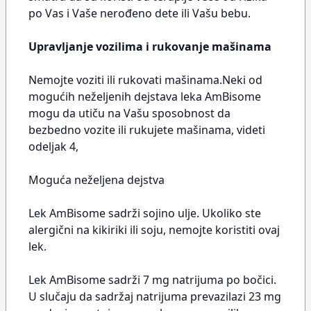
po Vas i Vaše nerođeno dete ili Vašu bebu.
Upravljanje vozilima i rukovanje mašinama
Nemojte voziti ili rukovati mašinama.Neki od
mogućih neželjenih dejstava leka AmBisome
mogu da utiču na Vašu sposobnost da
bezbedno vozite ili rukujete mašinama, videti
odeljak 4,
Moguća neželjena dejstva
Lek AmBisome sadrži sojino ulje. Ukoliko ste
alergični na kikiriki ili soju, nemojte koristiti ovaj
lek.
Lek AmBisome sadrži 7 mg natrijuma po bočici.
U slučaju da sadržaj natrijuma prevazilazi 23 mg