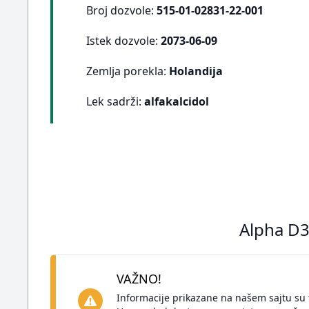
Broj dozvole:
515-01-02831-22-001
Istek dozvole:
2073-06-09
Zemlja porekla:
Holandija
Lek sadrži:
alfakalcidol
Alpha D3
VAŽNO!
Informacije prikazane na našem sajtu su 