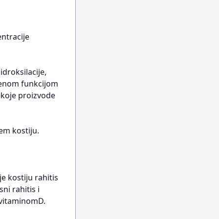
ntracije
droksilacije,
ljenom funkcijom
 koje proizvode
em kostiju.
 kostiju rahitis
ni rahitis i
e vitaminomD.