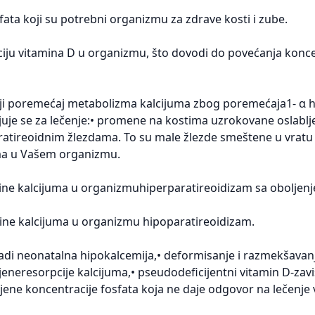
fata koji su potrebni organizmu za zdrave kosti i zube.
ciju vitamina D u organizmu, što dovodi do povećanja konce
oji poremećaj metabolizma kalcijuma zbog poremećaja1- α hi
juje se za lečenje:• promene na kostima uzrokovane oslab
ratireoidnim žlezdama. To su male žlezde smeštene u vratu
uma u Vašem organizmu.
ine kalcijuma u organizmuhiperparatireoidizam sa oboljenj
čine kalcijuma u organizmu hipoparatireoidizam.
adi neonatalna hipokalcemija,• deformisanje i razmekšavanje
eneresorpcije kalcijuma,• pseudodeficijentni vitamin D-zavis
njene koncentracije fosfata koja ne daje odgovor na lečenj