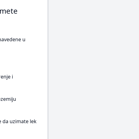
smete
a navedene u
enje i
ezemiju
e da uzimate lek