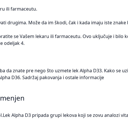
ru ili farmaceutu.
ti drugima. Može da im škodi, čak i kada imaju iste znake bo
bratite se Vašem lekaru ili farmaceutu. Ovo uključuje i bilo 
e odeljak 4.
reba da znate pre nego što uzmete lek Alpha D33. Kako se uz
lpha D36. Sadržaj pakovanja i ostale informacije
namenjen
.Lek Alpha D3 pripada grupi lekova koji se zovu analozi vit