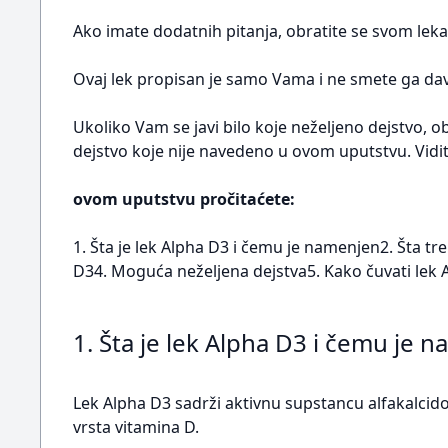
Ako imate dodatnih pitanja, obratite se svom leka
Ovaj lek propisan je samo Vama i ne smete ga dava
Ukoliko Vam se javi bilo koje neželjeno dejstvo, o
dejstvo koje nije navedeno u ovom uputstvu. Vidit
ovom uputstvu pročitaćete:
1. Šta je lek Alpha D3 i čemu je namenjen2. Šta t
D34. Moguća neželjena dejstva5. Kako čuvati lek A
1. Šta je lek Alpha D3 i čemu je 
Lek Alpha D3 sadrži aktivnu supstancu alfakalcidol
vrsta vitamina D.