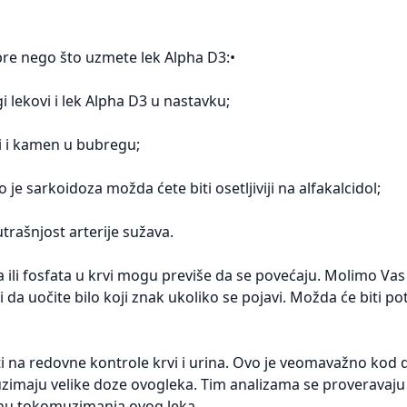
pre nego što uzmete lek Alpha D3:•
i lekovi i lek Alpha D3 u nastavku;
i i kamen u bubregu;
je sarkoidoza možda ćete biti osetljiviji na alfakalcidol;
rašnjost arterije sužava.
ili fosfata u krvi mogu previše da se povećaju. Molimo Vas
 da uočite bilo koji znak ukoliko se pojavi. Možda će biti p
i na redovne kontrole krvi i urina. Ovo je veomavažno kod d
 uzimaju velike doze ovogleka. Tim analizama se proveravaju
rinu tokomuzimanja ovog leka.