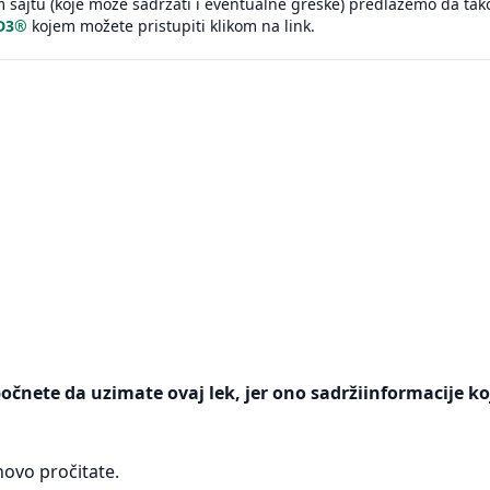
sajtu (koje može sadržati i eventualne greške) predlažemo da tak
 D3®
kojem možete pristupiti klikom na link.
počnete da uzimate ovaj lek, jer ono sadržiinformacije ko
ovo pročitate.