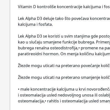
Vitamin D kontroliše koncentracije kalcijuma i fos
Lek Alpha D3 deluje tako što povećava koncentra
kalcijuma i fosfata.
Lek Alpha D3 se koristi u svim stanjima gde post
kao u slučaju smanjene funkcije bubrega. Primen
bubrega renalna osteodistrofija,• promene na pa
paratireoidni hormon. On menja količinu kalcij
Žlezde mogu uticati na preterano povećanje količ
Žlezde mogu uticati na preterano smanjenje koli
• male koncentracije kalcijuma u krvi novorođenč
i osteomalacija usled nedovoljnog unosa ili oslablj
osteomalacija,• rahitis i osteomalacija usled sma