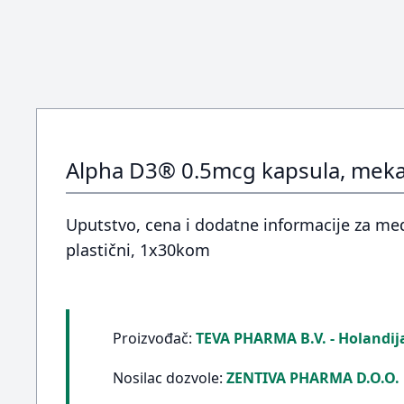
Alpha D3® 0.5mcg kapsula, mek
Uputstvo, cena i dodatne informacije za me
plastični, 1x30kom
Proizvođač:
TEVA PHARMA B.V. - Holandij
Nosilac dozvole:
ZENTIVA PHARMA D.O.O.