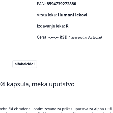
EAN:
8594739272880
Vrsta leka:
Humani lekovi
Izdavanje leka:
R
Cena:
-.---,-- RSD
(nije trenutno dostupna)
alfakalcidol
® kapsula, meka uputstvo
tehnički obrađene i optimizovane za prikaz uputstva za Alpha D3® 