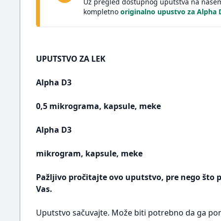
Uz pregled dostupnog uputstva na našem 
kompletno
originalno upustvo za Alpha
UPUTSTVO ZA LEK
Alpha D3
0,5 mikrograma, kapsule, meke
Alpha D3
mikrogram, kapsule, meke
Pažljivo pročitajte ovo uputstvo, pre nego što 
Vas.
Uputstvo sačuvajte. Može biti potrebno da ga pon