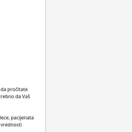
 da pročitate
otrebno da Vaš
ece, pacijenata
 vrednosti