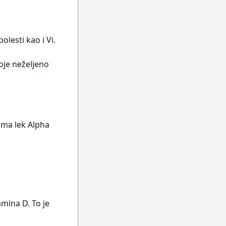
lesti kao i Vi.
koje neželjeno
ima lek Alpha
amina D. To je