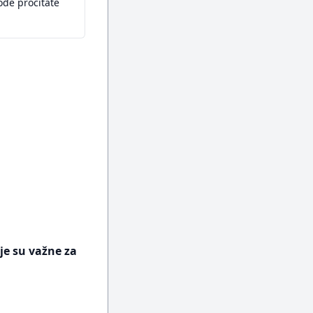
ođe pročitate
je su važne za