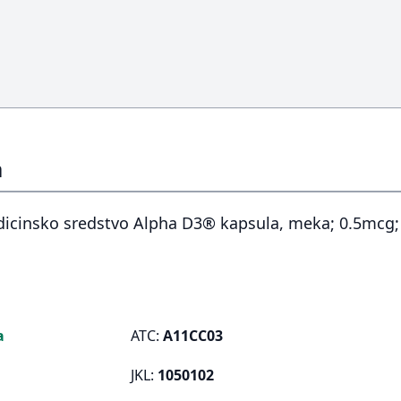
a
dicinsko sredstvo Alpha D3® kapsula, meka; 0.5mcg;
a
ATC:
A11CC03
JKL:
1050102