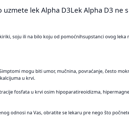
što uzmete lek Alpha D3Lek Alpha D3 ne 
 kikiriki, soju ili na bilo koju od pomoćnihsupstanci ovog lek
. Simptomi mogu biti umor, mučnina, povraćanje, često mokr
kalcijuma u krvi.
racije fosfata u krvi osim hipoparatireoidizma, hipermagn
enog odnosi na Vas, obratite se lekaru pre nego što počnet