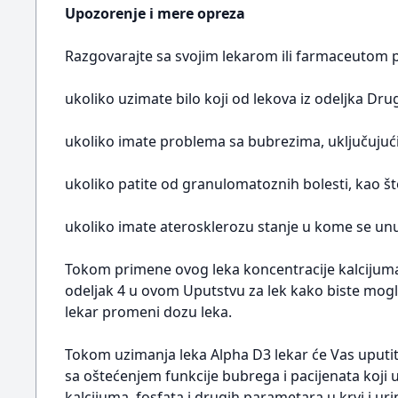
Upozorenje i mere opreza
Razgovarajte sa svojim lekarom ili farmaceutom 
ukoliko uzimate bilo koji od lekova iz odeljka Drug
ukoliko imate problema sa bubrezima, uključujuć
ukoliko patite od granulomatoznih bolesti, kao što 
ukoliko imate aterosklerozu stanje u kome se unut
Tokom primene ovog leka koncentracije kalcijuma 
odeljak 4 u ovom Uputstvu za lek kako biste mogli
lekar promeni dozu leka.
Tokom uzimanja leka Alpha D3 lekar će Vas uputit
sa oštećenjem funkcije bubrega i pacijenata koji
kalcijuma, fosfata i drugih parametara u krvi i u