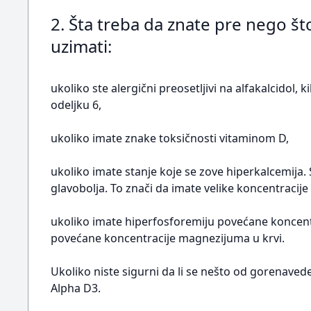
2. Šta treba da znate pre nego 
uzimati:
ukoliko ste alergični preosetljivi na alfakalcidol,
odeljku 6,
ukoliko imate znake toksičnosti vitaminom D,
ukoliko imate stanje koje se zove hiperkalcemija
glavobolja. To znači da imate velike koncentracije 
ukoliko imate hiperfosforemiju povećane koncent
povećane koncentracije magnezijuma u krvi.
Ukoliko niste sigurni da li se nešto od gorenaved
Alpha D3.