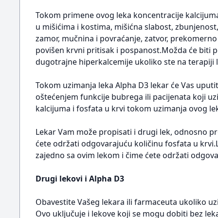
Tokom primene ovog leka koncentracije kalcijuma i
u mišićima i kostima, mišićna slabost, zbunjenos
zamor, mučnina i povraćanje, zatvor, prekomerno i
povišen krvni pritisak i pospanost.Možda će biti
dugotrajne hiperkalcemije ukoliko ste na terapiji
Tokom uzimanja leka Alpha D3 lekar će Vas uputit
oštećenjem funkcije bubrega ili pacijenata koji u
kalcijuma i fosfata u krvi tokom uzimanja ovog le
Lekar Vam može propisati i drugi lek, odnosno pro
ćete održati odgovarajuću količinu fosfata u krvi
zajedno sa ovim lekom i čime ćete održati odgovar
Drugi lekovi i Alpha D3
Obavestite Vašeg lekara ili farmaceuta ukoliko uz
Ovo uključuje i lekove koji se mogu dobiti bez le