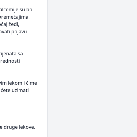
alcemije su bol
poremećajima,
ćaj žeđi,
avati pojavu
ijenata sa
vrednosti
ovim lekom i čime
 ćete uzimati
je druge lekove.