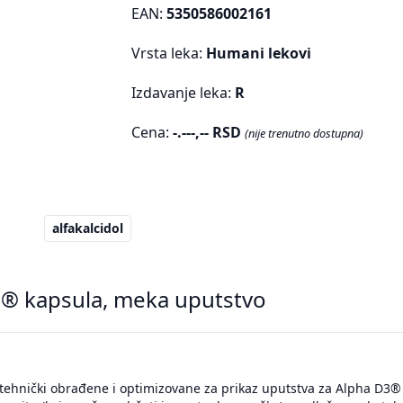
EAN:
5350586002161
Vrsta leka:
Humani lekovi
Izdavanje leka:
R
Cena:
-.---,-- RSD
(nije trenutno dostupna)
alfakalcidol
® kapsula, meka uputstvo
tehnički obrađene i optimizovane za prikaz uputstva za Alpha D3® 