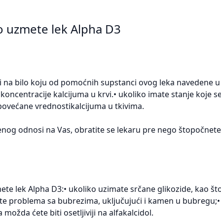
to uzmete lek Alpha D3
l ili na bilo koju od pomoćnih supstanci ovog leka navedene u
ncentracije kalcijuma u krvi.• ukoliko imate stanje koje s
 povećane vrednostikalcijuma u tkivima.
denog odnosi na Vas, obratite se lekaru pre nego štopočnete
te lek Alpha D3:• ukoliko uzimate srčane glikozide, kao što
ate problema sa bubrezima, uključujući i kamen u bubregu;• 
ožda ćete biti osetljiviji na alfakalcidol.