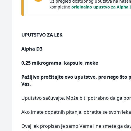
Uz pregled dostupnog uputstva na našem 
kompletno
originalno upustvo za Alpha
UPUTSTVO ZA LEK
Alpha D3
0,25 mikrograma, kapsule, meke
Pažljivo pročitajte ovo uputstvo, pre nego što 
Vas.
Uputstvo sačuvajte. Može biti potrebno da ga pon
Ako imate dodatnih pitanja, obratite se svom leka
Ovaj lek propisan je samo Vama i ne smete ga dav