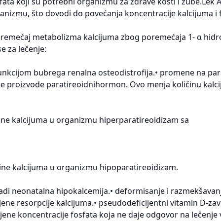
sfata koji su potrebni organizmu za zdrave kosti i zube.Lek 
anizmu, što dovodi do povećanja koncentracije kalcijuma i 
poremećaj metabolizma kalcijuma zbog poremećaja 1- α hidrok
e za lečenje:
nkcijom bubrega renalna osteodistrofija.• promene na par
je proizvode paratireoidnihormon. Ovo menja količinu kal
čine kalcijuma u organizmu hiperparatireoidizam sa
čine kalcijuma u organizmu hipoparatireoidizam.
adi neonatalna hipokalcemija.• deformisanje i razmekšavanje
ene resorpcije kalcijuma.• pseudodeficijentni vitamin D-zavis
njene koncentracije fosfata koja ne daje odgovor na lečenje