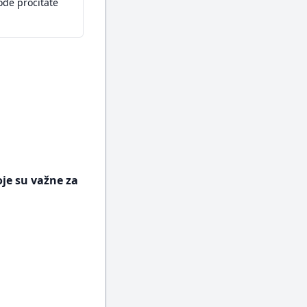
ođe pročitate
oje su važne za