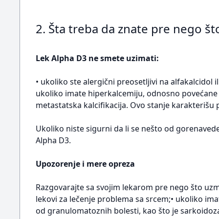
2. Šta treba da znate pre nego š
Lek Alpha D3 ne smete uzimati:
• ukoliko ste alergični preosetljivi na alfakalcido
ukoliko imate hiperkalcemiju, odnosno povećane ko
metastatska kalcifikacija. Ovo stanje karakterišu
Ukoliko niste sigurni da li se nešto od gorenave
Alpha D3.
Upozorenje i mere opreza
Razgovarajte sa svojim lekarom pre nego što uzme
lekovi za lečenje problema sa srcem;• ukoliko im
od granulomatoznih bolesti, kao što je sarkoidoza m