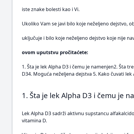
iste znake bolesti kao i Vi.
Ukoliko Vam se javi bilo koje neželjeno dejstvo, o
uključuje i bilo koje neželjeno dejstvo koje nije 
ovom uputstvu pročitaćete:
1. Šta je lek Alpha D3 i čemu je namenjen2. Šta t
D34. Moguća neželjena dejstva 5. Kako čuvati lek 
1. Šta je lek Alpha D3 i čemu je 
Lek Alpha D3 sadrži aktivnu supstancu alfakalcidol
vitamina D.