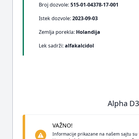
Broj dozvole:
515-01-04378-17-001
Istek dozvole:
2023-09-03
Zemlja porekla:
Holandija
Lek sadrži:
alfakalcidol
Alpha D3
VAŽNO!
Informacije prikazane na našem sajtu su 