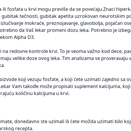
li fosfata u krvi mogu previše da se povećaju.Znaci hiperk
t, gubitak tečnosti, gubitak apetita uzrokovan neurotskim 
zlučivanje mokraće, preznojavanje, glavobolja, pojačan ose
 potrebno da Vaš lekar promeni dozu leka. Potrebno je izbeg
 lekom Alpha D3.
i na redovne kontrole krvi. To je veoma važno kod dece, pac
zimaju velike doze ovog leka. Tim analizama se proveravaju 
ka.
izvode koji vezuju fosfate, a koji ćete uzimati zajedno sa 
.Lekar Vam takođe može propisati suplement kalcijuma, koji
ajuću količinu kalcijuma u krvi.
imate, donedavno ste uzimali ili ćete možda uzimati bilo ko
karskog recepta.