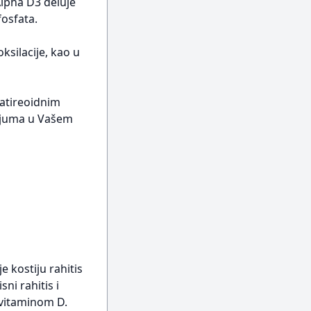
Alpha D3 deluje
fosfata.
silacije, kao u
atireoidnim
cijuma u Vašem
 kostiju rahitis
ni rahitis i
 vitaminom D.