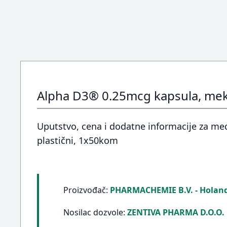
Alpha D3® 0.25mcg kapsula, me
Uputstvo, cena i dodatne informacije za me
plastični, 1x50kom
Proizvođač:
PHARMACHEMIE B.V. - Holand
Nosilac dozvole:
ZENTIVA PHARMA D.O.O.