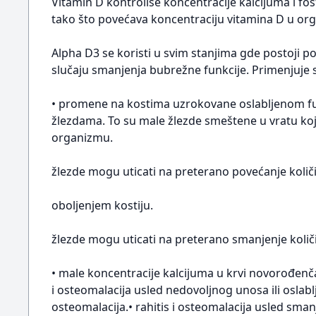
Vitamin D kontroliše koncentracije kalcijuma i fo
tako što povećava koncentraciju vitamina D u org
Alpha D3 se koristi u svim stanjima gde postoji 
slučaju smanjenja bubrežne funkcije. Primenjuje s
• promene na kostima uzrokovane oslabljenom fu
žlezdama. To su male žlezde smeštene u vratu ko
organizmu.
žlezde mogu uticati na preterano povećanje koli
oboljenjem kostiju.
žlezde mogu uticati na preterano smanjenje koli
• male koncentracije kalcijuma u krvi novorođenč
i osteomalacija usled nedovoljnog unosa ili oslablj
osteomalacija.• rahitis i osteomalacija usled sma