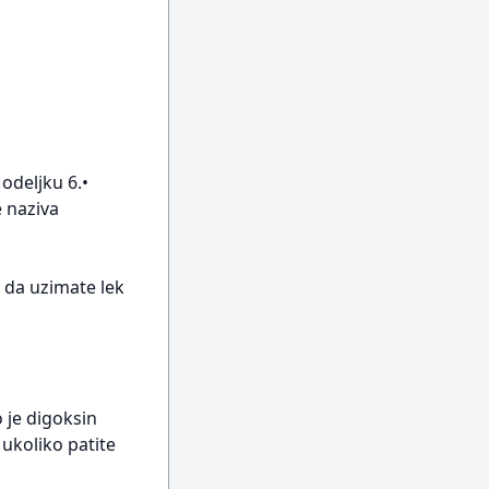
 odeljku 6.•
e naziva
 da uzimate lek
 je digoksin
ukoliko patite