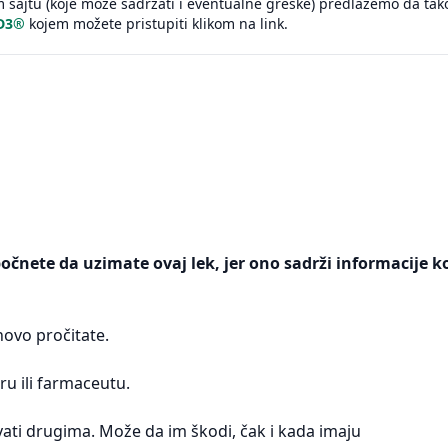
sajtu (koje može sadržati i eventualne greške) predlažemo da tak
 D3®
kojem možete pristupiti klikom na link.
počnete da uzimate ovaj lek, jer ono sadrži informacije k
ovo pročitate.
ru ili farmaceutu.
ati drugima. Može da im škodi, čak i kada imaju