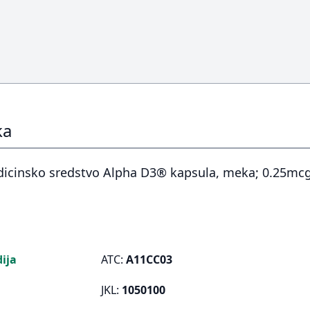
ka
dicinsko sredstvo Alpha D3® kapsula, meka; 0.25mcg
ija
ATC:
A11CC03
JKL:
1050100