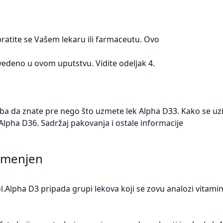
bratite se Vašem lekaru ili farmaceutu. Ovo
navedeno u ovom uputstvu. Vidite odeljak 4.
reba da znate pre nego što uzmete lek Alpha D33. Kako se uz
Alpha D36. Sadržaj pakovanja i ostale informacije
namenjen
.Alpha D3 pripada grupi lekova koji se zovu analozi vitamina