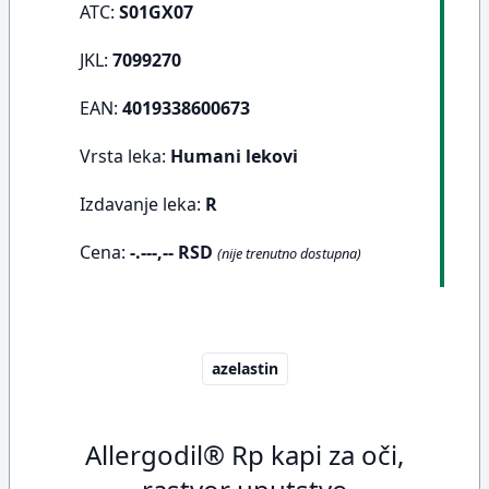
ATC:
S01GX07
JKL:
7099270
EAN:
4019338600673
Vrsta leka:
Humani lekovi
Izdavanje leka:
R
Cena:
-.---,-- RSD
(nije trenutno dostupna)
azelastin
Allergodil® Rp kapi za oči,