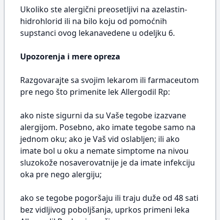
Ukoliko ste alergični preosetljivi na azelastin-
hidrohlorid ili na bilo koju od pomoćnih
supstanci ovog lekanavedene u odeljku 6.
Upozorenja i mere opreza
Razgovarajte sa svojim lekarom ili farmaceutom
pre nego što primenite lek Allergodil Rp:
ako niste sigurni da su Vaše tegobe izazvane
alergijom. Posebno, ako imate tegobe samo na
jednom oku; ako je Vaš vid oslabljen; ili ako
imate bol u oku a nemate simptome na nivou
sluzokože nosaverovatnije je da imate infekciju
oka pre nego alergiju;
ako se tegobe pogoršaju ili traju duže od 48 sati
bez vidljivog poboljšanja, uprkos primeni leka