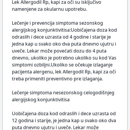
Lek Allergodil Rp, kapi za oči su isključivo
namenjene za okularnu upotrebu.
Lečenje i prevencija simptoma sezonskog
alergijskog konjunktivitisa:Uobičajena doza kod
odraslih i dece uzrasta od 4 godine i starije je
jedna kap u svako oko dva puta dnevno ujutru i
uveče. Lekar može povećati dozu do 4 puta
dnevno, ukoliko je potrebno ukoliko su kod Vas
simptomi ozbiljni.Ukoliko se očekuje izlaganje
pacijenta alergenu, lek Allergodil Rp, kapi za oči
treba primeniti preventivno pre izlaganja.
Lečenje simptoma nesezonskog celogodišnjeg
alergijskog konjunktivitisa
Uobičajena doza kod odraslih i dece uzrasta od
12 godina i starije, je jedna kap u svako oko dva
puta dnevno ujutru i uveče. Lekar može