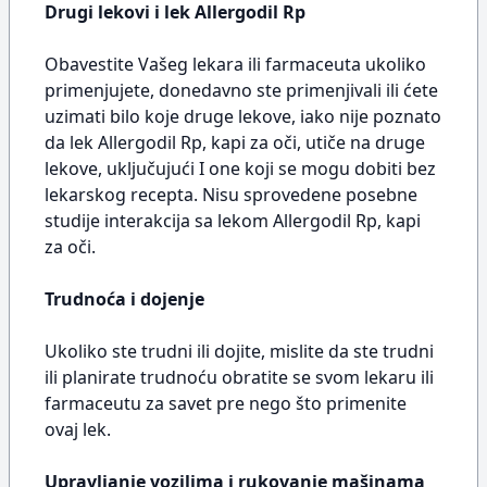
Drugi lekovi i lek Allergodil Rp
Obavestite Vašeg lekara ili farmaceuta ukoliko
primenjujete, donedavno ste primenjivali ili ćete
uzimati bilo koje druge lekove, iako nije poznato
da lek Allergodil Rp, kapi za oči, utiče na druge
lekove, uključujući I one koji se mogu dobiti bez
lekarskog recepta. Nisu sprovedene posebne
studije interakcija sa lekom Allergodil Rp, kapi
za oči.
Trudnoća i dojenje
Ukoliko ste trudni ili dojite, mislite da ste trudni
ili planirate trudnoću obratite se svom lekaru ili
farmaceutu za savet pre nego što primenite
ovaj lek.
Upravljanje vozilima i rukovanje mašinama