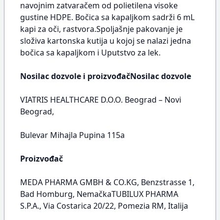
navojnim zatvaračem od polietilena visoke
gustine HDPE. Bočica sa kapaljkom sadrži 6 mL
kapi za oči, rastvora.Spoljašnje pakovanje je
složiva kartonska kutija u kojoj se nalazi jedna
bočica sa kapaljkom i Uputstvo za lek.
Nosilac dozvole i proizvođačNosilac dozvole
VIATRIS HEALTHCARE D.O.O. Beograd – Novi
Beograd,
Bulevar Mihajla Pupina 115a
Proizvođač
MEDA PHARMA GMBH & CO.KG, Benzstrasse 1,
Bad Homburg, NemačkaTUBILUX PHARMA
S.P.A., Via Costarica 20/22, Pomezia RM, Italija