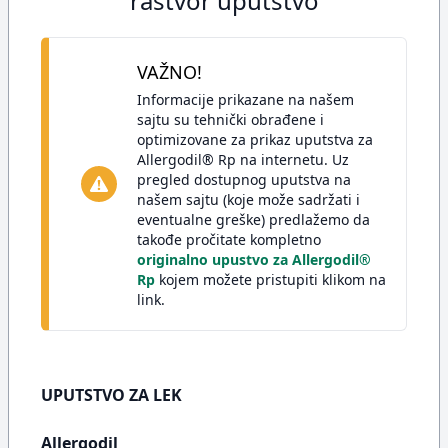
rastvor uputstvo
VAŽNO!
Informacije prikazane na našem
sajtu su tehnički obrađene i
optimizovane za prikaz uputstva za
Allergodil® Rp na internetu. Uz
pregled dostupnog uputstva na
našem sajtu (koje može sadržati i
eventualne greške) predlažemo da
takođe pročitate kompletno
originalno upustvo za Allergodil®
Rp
kojem možete pristupiti klikom na
link.
UPUTSTVO ZA LEK
Allergodil