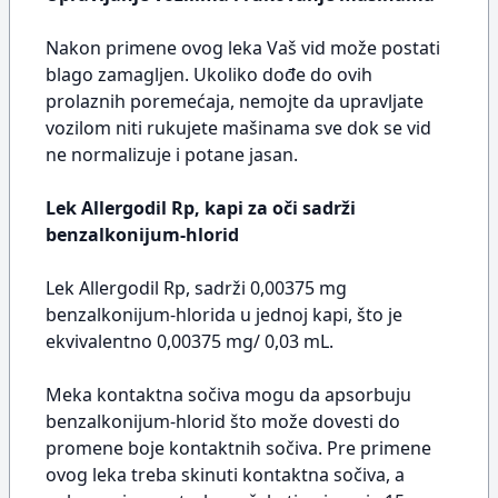
Nakon primene ovog leka Vaš vid može postati
blago zamagljen. Ukoliko dođe do ovih
prolaznih poremećaja, nemojte da upravljate
vozilom niti rukujete mašinama sve dok se vid
ne normalizuje i potane jasan.
Lek Allergodil Rp, kapi za oči sadrži
benzalkonijum-hlorid
Lek Allergodil Rp, sadrži 0,00375 mg
benzalkonijum-hlorida u jednoj kapi, što je
ekvivalentno 0,00375 mg/ 0,03 mL.
Meka kontaktna sočiva mogu da apsorbuju
benzalkonijum-hlorid što može dovesti do
promene boje kontaktnih sočiva. Pre primene
ovog leka treba skinuti kontaktna sočiva, a