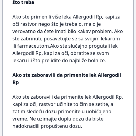
što treba
Ako ste primenili više leka Allergodil Rp, kapi za
oči rastvor nego što je trebalo, malo je
verovatno da ćete imati bilo kakav problem. Ako
ste zabrinuti, posavetujte se sa svojim lekarom
ili farmaceutom.Ako ste slučajno progutali lek
Allergodil Rp, kapi za oči, obratite se svom
lekaru ili što pre idite do najbliže bolnice.
Ako ste zaboravili da primenite lek Allergodil
Rp
Ako ste zaboravili da primenite lek Allergodil Rp,
kapi za oči, rastvor učinite to čim se setite, a
zatim sledeću dozu primenite u uobičajeno
vreme. Ne uzimajte duplu dozu da biste
nadoknadili propuštenu dozu.