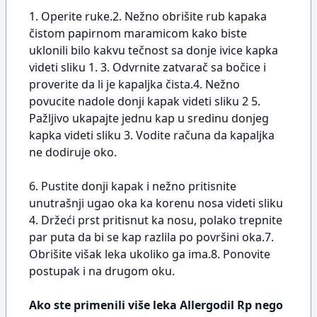
1. Operite ruke.2. Nežno obrišite rub kapaka
čistom papirnom maramicom kako biste
uklonili bilo kakvu tečnost sa donje ivice kapka
videti sliku 1. 3. Odvrnite zatvarač sa bočice i
proverite da li je kapaljka čista.4. Nežno
povucite nadole donji kapak videti sliku 2 5.
Pažljivo ukapajte jednu kap u sredinu donjeg
kapka videti sliku 3. Vodite računa da kapaljka
ne dodiruje oko.
6. Pustite donji kapak i nežno pritisnite
unutrašnji ugao oka ka korenu nosa videti sliku
4. Držeći prst pritisnut ka nosu, polako trepnite
par puta da bi se kap razlila po površini oka.7.
Obrišite višak leka ukoliko ga ima.8. Ponovite
postupak i na drugom oku.
Ako ste primenili više leka Allergodil Rp nego