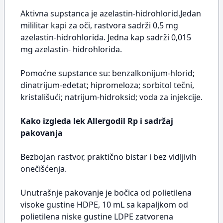
Aktivna supstanca je azelastin-hidrohlorid.Jedan
mililitar kapi za oči, rastvora sadrži 0,5 mg
azelastin-hidrohlorida. Jedna kap sadrži 0,015
mg azelastin- hidrohlorida.
Pomoćne supstance su: benzalkonijum-hlorid;
dinatrijum-edetat; hipromeloza; sorbitol tečni,
kristališući; natrijum-hidroksid; voda za injekcije.
Kako izgleda lek Allergodil Rp i sadržaj
pakovanja
Bezbojan rastvor, praktično bistar i bez vidljivih
onečišćenja.
Unutrašnje pakovanje je bočica od polietilena
visoke gustine HDPE, 10 mL sa kapaljkom od
polietilena niske gustine LDPE zatvorena