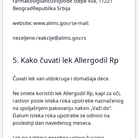
farmakovigilancuVojvode Stepe 458, 11221
BeogradRepublika Srbija
website: www.alims.gov.rse-mail:
nezeljene.reakcije@alims.gov.rs
5. Kako čuvati lek Allergodil Rp
Čuvati lek van vidokruga i domašaja dece.
Ne smete koristiti lek Allergodil Rp, kapi za oči,
rastvor posle isteka roka upotrebe naznačenog
na spoljašnjem pakovanju nakon „Važi do“.
Datum isteka roka upotrebe se odnosi na
poslednji dan navedenog meseca.
Lek ne zahteva posebne uslove čuvanja.