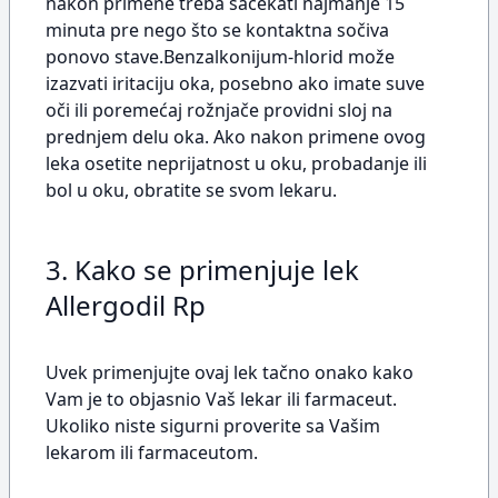
nakon primene treba sačekati najmanje 15
minuta pre nego što se kontaktna sočiva
ponovo stave.Benzalkonijum-hlorid može
izazvati iritaciju oka, posebno ako imate suve
oči ili poremećaj rožnjače providni sloj na
prednjem delu oka. Ako nakon primene ovog
leka osetite neprijatnost u oku, probadanje ili
bol u oku, obratite se svom lekaru.
3. Kako se primenjuje lek
Allergodil Rp
Uvek primenjujte ovaj lek tačno onako kako
Vam je to objasnio Vaš lekar ili farmaceut.
Ukoliko niste sigurni proverite sa Vašim
lekarom ili farmaceutom.