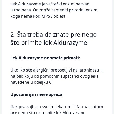
Lek Aldurazyme je veštački enzim nazvan
larodinaza. On može zameniti prirodni enzim
koga nema kod MPS I bolesti.
2. Šta treba da znate pre nego
što primite lek Aldurazyme
Lek Aldurazyme ne smete primati:
Ukoliko ste alergični preosetljivi na laronidazu ili
na bilo koju od pomoćnih supstanci ovog leka
navedene u odeljku 6.
Upozorenja i mere opreza
Razgovarajte sa svojim lekarom ili farmaceutom
pre nego što primenite lek Aldurazyme.