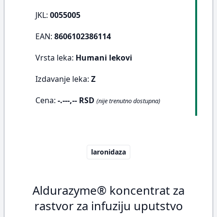
JKL:
0055005
EAN:
8606102386114
Vrsta leka:
Humani lekovi
Izdavanje leka:
Z
Cena:
-.---,-- RSD
(nije trenutno dostupna)
laronidaza
Aldurazyme® koncentrat za
rastvor za infuziju uputstvo