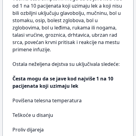
od 1 na 10 pacijenata koji uzimaju lek a koji nisu
bili ozbiljni uključuju glavobolju, mučninu, bol u
stomaku, osip, bolest zglobova, bol u
zglobovima, bol u leđima, rukama ili nogama,
talasi vrućine, groznica, drhtavica, ubrzan rad
srca, povećan krvni pritisak i reakcije na mestu
primene infuzije.
Ostala neželjena dejstva su uključivala sledeće:
Česta mogu da se jave kod najviše 1 na 10
pacijenata koji uzimaju lek
Povišena telesna temperatura
Teškoće u disanju
Proliv dijareja