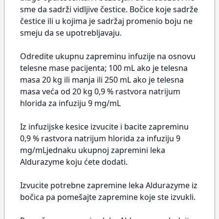
sme da sadrži vidljive čestice. Bočice koje sadrže
čestice ili u kojima je sadržaj promenio boju ne
smeju da se upotrebljavaju.
Odredite ukupnu zapreminu infuzije na osnovu
telesne mase pacijenta; 100 mL ako je telesna
masa 20 kg ili manja ili 250 mL ako je telesna
masa veća od 20 kg 0,9 % rastvora natrijum
hlorida za infuziju 9 mg/mL
Iz infuzijske kesice izvucite i bacite zapreminu
0,9 % rastvora natrijum hlorida za infuziju 9
mg/mLjednaku ukupnoj zapremini leka
Aldurazyme koju ćete dodati.
Izvucite potrebne zapremine leka Aldurazyme iz
bočica pa pomešajte zapremine koje ste izvukli.