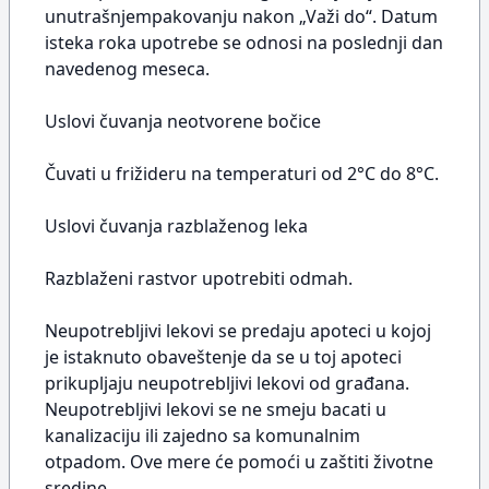
unutrašnjempakovanju nakon „Važi do“. Datum
isteka roka upotrebe se odnosi na poslednji dan
navedenog meseca.
Uslovi čuvanja neotvorene bočice
Čuvati u frižideru na temperaturi od 2°C do 8°C.
Uslovi čuvanja razblaženog leka
Razblaženi rastvor upotrebiti odmah.
Neupotrebljivi lekovi se predaju apoteci u kojoj
je istaknuto obaveštenje da se u toj apoteci
prikupljaju neupotrebljivi lekovi od građana.
Neupotrebljivi lekovi se ne smeju bacati u
kanalizaciju ili zajedno sa komunalnim
otpadom. Ove mere će pomoći u zaštiti životne
sredine.