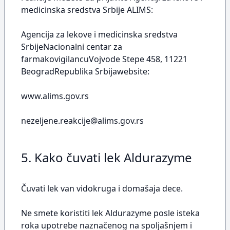
medicinska sredstva Srbije ALIMS:
Agencija za lekove i medicinska sredstva
SrbijeNacionalni centar za
farmakovigilancuVojvode Stepe 458, 11221
BeogradRepublika Srbijawebsite:
www.alims.gov.rs
nezeljene.reakcije@alims.gov.rs
5. Kako čuvati lek Aldurazyme
Čuvati lek van vidokruga i domašaja dece.
Ne smete koristiti lek Aldurazyme posle isteka
roka upotrebe naznačenog na spoljašnjem i