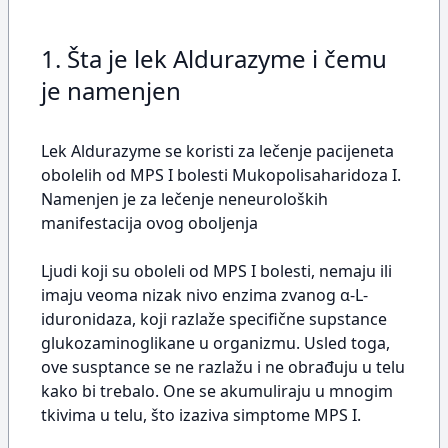
1. Šta je lek Aldurazyme i čemu
je namenjen
Lek Aldurazyme se koristi za lečenje pacijeneta
obolelih od MPS I bolesti Mukopolisaharidoza I.
Namenjen je za lečenje neneuroloških
manifestacija ovog oboljenja
Ljudi koji su oboleli od MPS I bolesti, nemaju ili
imaju veoma nizak nivo enzima zvanog α-L-
iduronidaza, koji razlaže specifične supstance
glukozaminoglikane u organizmu. Usled toga,
ove susptance se ne razlažu i ne obrađuju u telu
kako bi trebalo. One se akumuliraju u mnogim
tkivima u telu, što izaziva simptome MPS I.