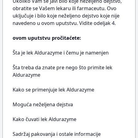
Ukoliko Vam se javi bilo koje neželjeno dejstvo,
obratite se Vašem lekaru ili farmaceutu. Ovo
uključuje i bilo koje neželjeno dejstvo koje nije
navedeno u ovom uputstvu. Vidite odeljak 4.
ovom uputstvu pročitaćete:
Šta je lek Aldurazyme i čemu je namenjen
Šta treba da znate pre nego što primite lek
Aldurazyme
Kako se primenjuje lek Aldurazyme
Moguća neželjena dejstva
Kako čuvati lek Aldurazyme
Sadržaj pakovanja i ostale informacije