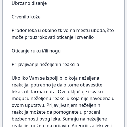
Ubrzano disanje
Crvenilo kože
Prodor leka u okolno tkivo na mestu uboda, što
može prouzrokovati oticanje i crvenilo
Oticanje ruku i/ili nogu
Prijavljivanje neželjenih reakcija
Ukoliko Vam se ispolji bilo koja neželjena
reakcija, potrebno je da o tome obavestite
lekara ili farmaceuta. Ovo uključuje i svaku
moguću neželjenu reakciju koja nije navedena u
ovom uputstvu. Prijavljivanjem neželjenih
reakcija možete da pomognete u proceni
bezbednosti ovog leka. Sumnju na neželjene
reakcije možete da prijavite Agenciji za lekove i