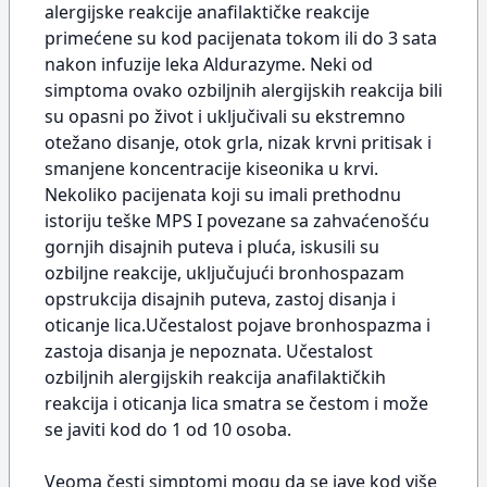
alergijske reakcije anafilaktičke reakcije
primećene su kod pacijenata tokom ili do 3 sata
nakon infuzije leka Aldurazyme. Neki od
simptoma ovako ozbiljnih alergijskih reakcija bili
su opasni po život i uključivali su ekstremno
otežano disanje, otok grla, nizak krvni pritisak i
smanjene koncentracije kiseonika u krvi.
Nekoliko pacijenata koji su imali prethodnu
istoriju teške MPS I povezane sa zahvaćenošću
gornjih disajnih puteva i pluća, iskusili su
ozbiljne reakcije, uključujući bronhospazam
opstrukcija disajnih puteva, zastoj disanja i
oticanje lica.Učestalost pojave bronhospazma i
zastoja disanja je nepoznata. Učestalost
ozbiljnih alergijskih reakcija anafilaktičkih
reakcija i oticanja lica smatra se čestom i može
se javiti kod do 1 od 10 osoba.
Veoma česti simptomi mogu da se jave kod više