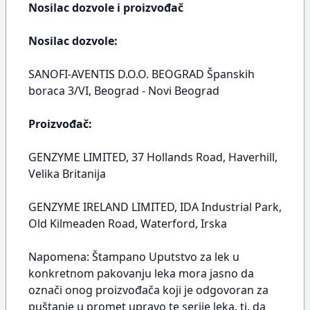
Nosilac dozvole i proizvođač
Nosilac dozvole:
SANOFI-AVENTIS D.O.O. BEOGRAD Španskih
boraca 3/VI, Beograd - Novi Beograd
Proizvođač:
GENZYME LIMITED, 37 Hollands Road, Haverhill,
Velika Britanija
GENZYME IRELAND LIMITED, IDA Industrial Park,
Old Kilmeaden Road, Waterford, Irska
Napomena: Štampano Uputstvo za lek u
konkretnom pakovanju leka mora jasno da
označi onog proizvođača koji je odgovoran za
puštanje u promet upravo te serije leka, tj. da