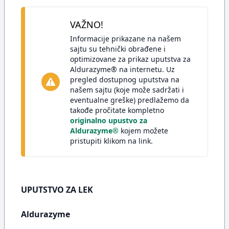
VAŽNO!
Informacije prikazane na našem
sajtu su tehnički obrađene i
optimizovane za prikaz uputstva za
Aldurazyme® na internetu. Uz
pregled dostupnog uputstva na
našem sajtu (koje može sadržati i
eventualne greške) predlažemo da
takođe pročitate kompletno
originalno upustvo za
Aldurazyme®
kojem možete
pristupiti klikom na link.
UPUTSTVO ZA LEK
Aldurazyme