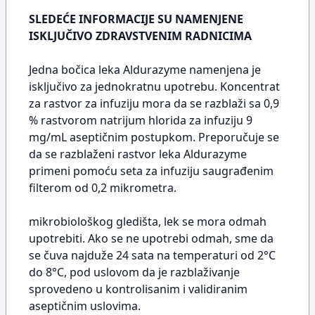
SLEDEĆE INFORMACIJE SU NAMENJENE
ISKLJUČIVO ZDRAVSTVENIM RADNICIMA
Jedna bočica leka Aldurazyme namenjena je
isključivo za jednokratnu upotrebu. Koncentrat
za rastvor za infuziju mora da se razblaži sa 0,9
% rastvorom natrijum hlorida za infuziju 9
mg/mL aseptičnim postupkom. Preporučuje se
da se razblaženi rastvor leka Aldurazyme
primeni pomoću seta za infuziju saugrađenim
filterom od 0,2 mikrometra.
mikrobiološkog gledišta, lek se mora odmah
upotrebiti. Ako se ne upotrebi odmah, sme da
se čuva najduže 24 sata na temperaturi od 2°C
do 8°C, pod uslovom da je razblaživanje
sprovedeno u kontrolisanim i validiranim
aseptičnim uslovima.