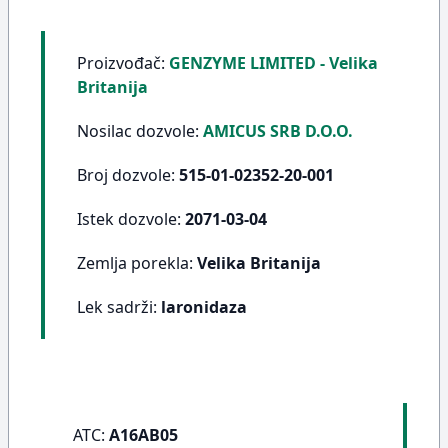
Proizvođač:
GENZYME LIMITED - Velika
Britanija
Nosilac dozvole:
AMICUS SRB D.O.O.
Broj dozvole:
515-01-02352-20-001
Istek dozvole:
2071-03-04
Zemlja porekla:
Velika Britanija
Lek sadrži:
laronidaza
ATC:
A16AB05