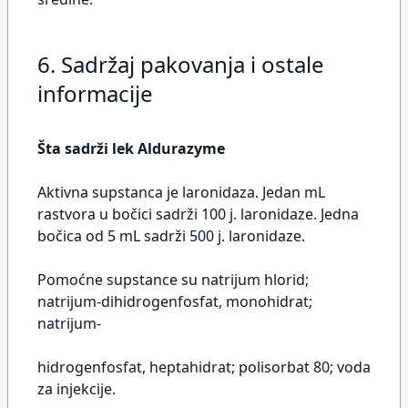
6. Sadržaj pakovanja i ostale
informacije
Šta sadrži lek Aldurazyme
Aktivna supstanca je laronidaza. Jedan mL
rastvora u bočici sadrži 100 j. laronidaze. Jedna
bočica od 5 mL sadrži 500 j. laronidaze.
Pomoćne supstance su natrijum hlorid;
natrijum-dihidrogenfosfat, monohidrat;
natrijum-
hidrogenfosfat, heptahidrat; polisorbat 80; voda
za injekcije.