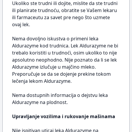
Ukoliko ste trudni ili dojite, mislite da ste trudni
ili planirate trudnoću, obratite se Vašem lekaru
ili farmaceutu za savet pre nego što uzmete
ovaj lek.
Nema dovoljno iskustva o primeni leka
Aldurazyme kod trudnica. Lek Aldurazyme ne bi
trebalo koristiti u trudnoći, osim ukoliko to nije
apsolutno neophodno. Nije poznato da li se lek
Aldurazyme izlučuje u majčino mleko.
Preporučuje se da se dojenje prekine tokom
lečenja lekom Aldurazyme.
Nema dostupnih informacija o dejstvu leka
Aldurazyme na plodnost.
Upravljanje vozilima i rukovanje mašinama
Nije ispitivan uticaj leka Aldurazyme na