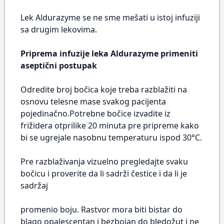
Lek Aldurazyme se ne sme mešati u istoj infuziji
sa drugim lekovima.
Priprema infuzije leka Aldurazyme primeniti
aseptični postupak
Odredite broj bočica koje treba razblažiti na
osnovu telesne mase svakog pacijenta
pojedinačno.Potrebne bočice izvadite iz
frižidera otprilike 20 minuta pre pripreme kako
bi se ugrejale nasobnu temperaturu ispod 30°C.
Pre razblaživanja vizuelno pregledajte svaku
bočicu i proverite da li sadrži čestice i da li je
sadržaj
promenio boju. Rastvor mora biti bistar do
blago opalescentan i bezbojan do bledožut i ne