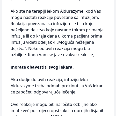
Ako ste na terapiji lekom Aldurazyme, kod Vas
mogu nastati reakcije povezane sa infuzijom.
Reakcija povezana sa infuzijom je bilo koje
neželjeno dejstvo koje nastane tokom primanja
infuzije ili do kraja dana u kome pacijent prima
infuziju videti odeljak 4 „Moguća neželjena
dejstva“. Neke od ovih reakcija mogu biti
ozbiljne. Kada Vam se jave ovakve reakcije,
morate obavestiti svog lekara.
Ako dodje do ovih reakcija, infuziju leka
Aldurazyme treba odmah prekinuti, a Vaš lekar
će započeti odgovarajuće lečenje.
Ove reakcije mogu biti naročito ozbiljne ako
imate već postojeću opstrukciju gornjih disjanih