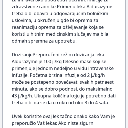
zdravstvene radnike.Primenu leka Aldurazyme
trebalo bi obaviti u odgovarajućim bolničkim
uslovima, u okruženju gde bi oprema za
reanimaciju oprema za oživljavanje koja se
koristi u hitnim medicinskim slučajevima bila
odmah spremna za upotrebu.
DoziranjePreporučeni režim doziranja leka
Aldurazyme je 100 j./kg telesne mase koji se
primenjuje jednom nedeljno u vidu intravenske
infuzije. Početna brzina infuzije od 2 j./kg/h
može se postepeno povećavati svakih petnaest
minuta, ako se dobro podnosi, do maksimalno
43 j./kg/h. Ukupna količina koju je potrebno dati
trebalo bi da se da u roku od oko 3 do 4 sata.
Uvek koristite ovaj lek tačno onako kako Vam je
preporučio Vaš lekar. Ako niste sigurni