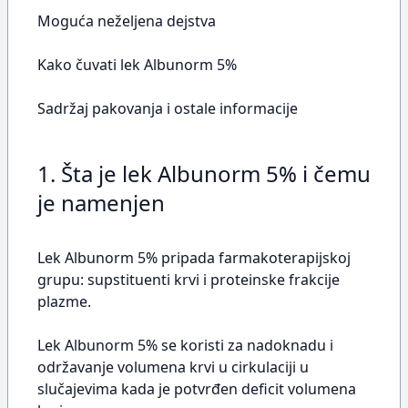
Moguća neželjena dejstva
Kako čuvati lek Albunorm 5%
Sadržaj pakovanja i ostale informacije
1. Šta je lek Albunorm 5% i čemu
je namenjen
Lek Albunorm 5% pripada farmakoterapijskoj
grupu: supstituenti krvi i proteinske frakcije
plazme.
Lek Albunorm 5% se koristi za nadoknadu i
održavanje volumena krvi u cirkulaciji u
slučajevima kada je potvrđen deficit volumena