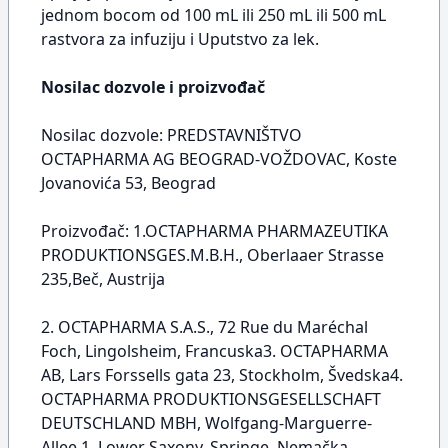
jednom bocom od 100 mL ili 250 mL ili 500 mL
rastvora za infuziju i Uputstvo za lek.
Nosilac dozvole i proizvođač
Nosilac dozvole: PREDSTAVNIŠTVO
OCTAPHARMA AG BEOGRAD-VOŽDOVAC, Koste
Jovanovića 53, Beograd
Proizvođač: 1.OCTAPHARMA PHARMAZEUTIKA
PRODUKTIONSGES.M.B.H., Oberlaaer Strasse
235,Beč, Austrija
2. OCTAPHARMA S.A.S., 72 Rue du Maréchal
Foch, Lingolsheim, Francuska3. OCTAPHARMA
AB, Lars Forssells gata 23, Stockholm, Švedska4.
OCTAPHARMA PRODUKTIONSGESELLSCHAFT
DEUTSCHLAND MBH, Wolfgang-Marguerre-
Allee 1, Lower Saxony, Springe, Nemačka