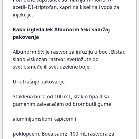
acetil- DL-triptofan, kaprilna kiselina i voda za
injekcije.
Kako izgleda lek Albunorm 5% i sadržaj
pakovanja
Albunorm 5% je rastvor za infuziju u boci. Bistar,
slabo viskozan rastvor, svetložute do
svetlosmeđe ili svetlozelene boje.
Unutrašnje pakovanje:
Staklena boca od 100 mL, staklo tipa II sa
gumenim zatvaračem od brombutil gume i
aluminijumskom kapicom i
poklopcem. Boca sadrži 100 mL rastvora za