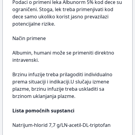
Podaci o primeni leka Albunorm 5% kod dece su
ograničeni. Stoga, lek treba primenjivati kod
dece samo ukoliko korist jasno prevazilazi
potencijalne rizike.
Način primene
Albumin, humani može se primeniti direktno
intravenski.
Brzinu infuzije treba prilagoditi individualno
prema situaciji i indikaciji.U slučaju izmene
plazme, brzinu infuzije treba uskladiti sa
brzinom uklanjanja plazme.
Lista pomoćnih supstanci
Natrijum-hlorid 7,7 g/LN-acetil-DL-triptofan