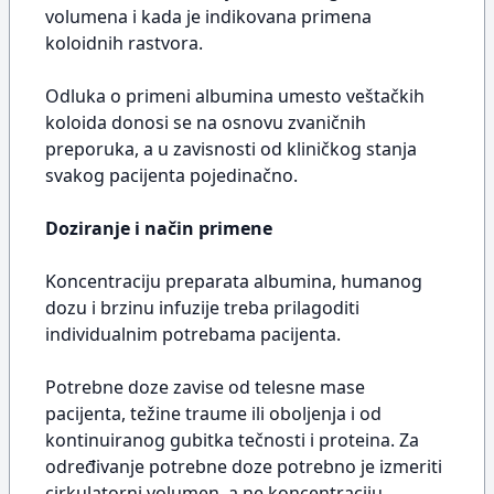
volumena i kada je indikovana primena
koloidnih rastvora.
Odluka o primeni albumina umesto veštačkih
koloida donosi se na osnovu zvaničnih
preporuka, a u zavisnosti od kliničkog stanja
svakog pacijenta pojedinačno.
Doziranje i način primene
Koncentraciju preparata albumina, humanog
dozu i brzinu infuzije treba prilagoditi
individualnim potrebama pacijenta.
Potrebne doze zavise od telesne mase
pacijenta, težine traume ili oboljenja i od
kontinuiranog gubitka tečnosti i proteina. Za
određivanje potrebne doze potrebno je izmeriti
cirkulatorni volumen, a ne koncentraciju