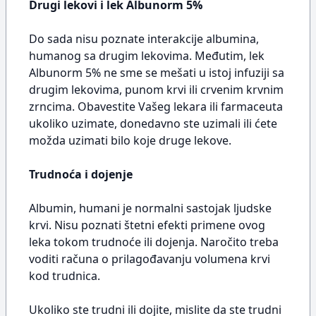
Drugi lekovi i lek Albunorm 5%
Do sada nisu poznate interakcije albumina,
humanog sa drugim lekovima. Međutim, lek
Albunorm 5% ne sme se mešati u istoj infuziji sa
drugim lekovima, punom krvi ili crvenim krvnim
zrncima. Obavestite Vašeg lekara ili farmaceuta
ukoliko uzimate, donedavno ste uzimali ili ćete
možda uzimati bilo koje druge lekove.
Trudnoća i dojenje
Albumin, humani je normalni sastojak ljudske
krvi. Nisu poznati štetni efekti primene ovog
leka tokom trudnoće ili dojenja. Naročito treba
voditi računa o prilagođavanju volumena krvi
kod trudnica.
Ukoliko ste trudni ili dojite, mislite da ste trudni