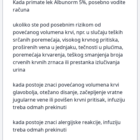
Kada primate lek Albunorm 5%, posebno vodite
računa
ukoliko ste pod posebnim rizikom od
povećanog volumena krvi, npr. u slučaju teških
srčanih poremećaja, visokog krvnog pritiska,
proširenih vena u jednjaku, tečnosti u plućima,
poremećaja krvarenja, teškog smanjenja broja
crvenih krvnih zrnaca ili prestanka izlučivanja
urina
kada postoje znaci povećanog volumena krvi
glavobolja, otežano disanje, začepljenje vratne
jugularne vene ili povišen krvni pritisak, infuziju
treba odmah prekinuti
kada postoje znaci alergijske reakcije, infuziju
treba odmah prekinuti