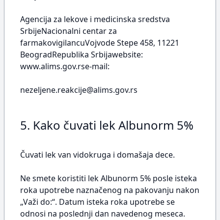
Agencija za lekove i medicinska sredstva
SrbijeNacionalni centar za
farmakovigilancuVojvode Stepe 458, 11221
BeogradRepublika Srbijawebsite:
www.alims.gov.rse-mail:
nezeljene.reakcije@alims.gov.rs
5. Kako čuvati lek Albunorm 5%
Čuvati lek van vidokruga i domašaja dece.
Ne smete koristiti lek Albunorm 5% posle isteka
roka upotrebe naznačenog na pakovanju nakon
„Važi do:“. Datum isteka roka upotrebe se
odnosi na poslednji dan navedenog meseca.