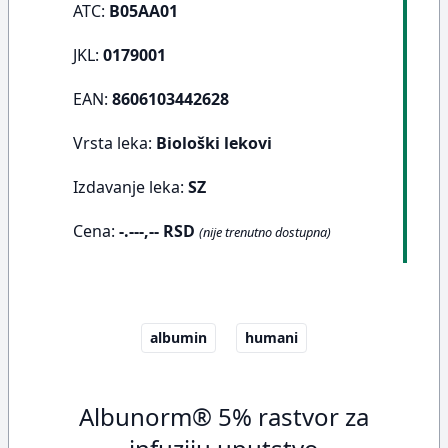
ATC:
B05AA01
JKL:
0179001
EAN:
8606103442628
Vrsta leka:
Biološki lekovi
Izdavanje leka:
SZ
Cena:
-.---,-- RSD
(nije trenutno dostupna)
albumin
humani
Albunorm® 5% rastvor za