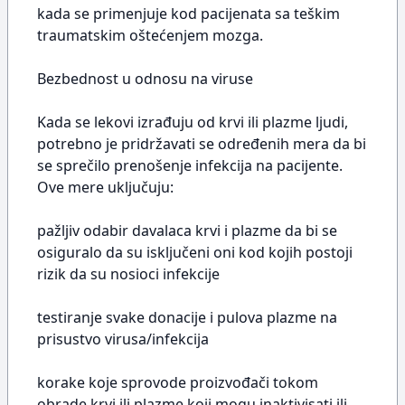
kada se primenjuje kod pacijenata sa teškim
traumatskim oštećenjem mozga.
Bezbednost u odnosu na viruse
Kada se lekovi izrađuju od krvi ili plazme ljudi,
potrebno je pridržavati se određenih mera da bi
se sprečilo prenošenje infekcija na pacijente.
Ove mere uključuju:
pažljiv odabir davalaca krvi i plazme da bi se
osiguralo da su isključeni oni kod kojih postoji
rizik da su nosioci infekcije
testiranje svake donacije i pulova plazme na
prisustvo virusa/infekcija
korake koje sprovode proizvođači tokom
obrade krvi ili plazme koji mogu inaktivisati ili