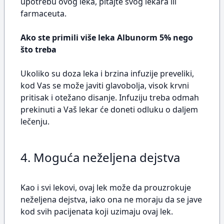
upotrebu ovog leka, pitajte svog lekara ili
farmaceuta.
Ako ste primili više leka Albunorm 5% nego
što treba
Ukoliko su doza leka i brzina infuzije preveliki,
kod Vas se može javiti glavobolja, visok krvni
pritisak i otežano disanje. Infuziju treba odmah
prekinuti a Vaš lekar će doneti odluku o daljem
lečenju.
4. Moguća neželjena dejstva
Kao i svi lekovi, ovaj lek može da prouzrokuje
neželjena dejstva, iako ona ne moraju da se jave
kod svih pacijenata koji uzimaju ovaj lek.