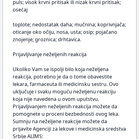
puls; visok krvni pritisak ili nizak krvni pritisak;
osećaj
toplote; nedostatak daha; mučnina; koprivnjača;
oticanje oko očiju, nosa, usta; osip; pojačano
znojenje; groznica; drhtavica.
Prijavljivanje neželjenih reakcija
Ukoliko Vam se ispolji bilo koja neželjena
reakcija, potrebno je da o tome obavestite
lekara, farmaceuta ili medicinsku sestru. Ovo
uključuje i svaku moguću neželjenu reakciju
koja nije navedena u ovom uputstvu.
Prijavljivanjem neželjenih reakcija možete da
pomognete u proceni bezbednosti ovog leka.
Sumnju na neželjene reakcije možete da
prijavite Agenciji za lekove i medicinska sredstva
Srbije ALIMS: