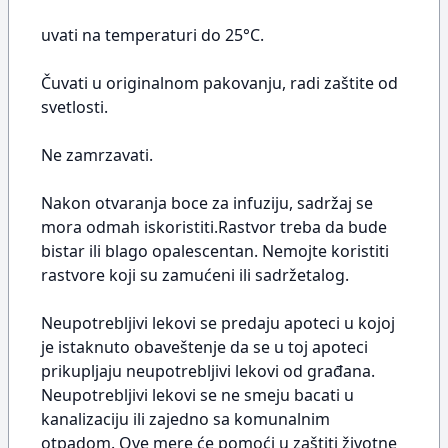
uvati na temperaturi do 25°C.
Čuvati u originalnom pakovanju, radi zaštite od
svetlosti.
Ne zamrzavati.
Nakon otvaranja boce za infuziju, sadržaj se
mora odmah iskoristiti.Rastvor treba da bude
bistar ili blago opalescentan. Nemojte koristiti
rastvore koji su zamućeni ili sadržetalog.
Neupotrebljivi lekovi se predaju apoteci u kojoj
je istaknuto obaveštenje da se u toj apoteci
prikupljaju neupotrebljivi lekovi od građana.
Neupotrebljivi lekovi se ne smeju bacati u
kanalizaciju ili zajedno sa komunalnim
otpadom. Ove mere će pomoći u zaštiti životne