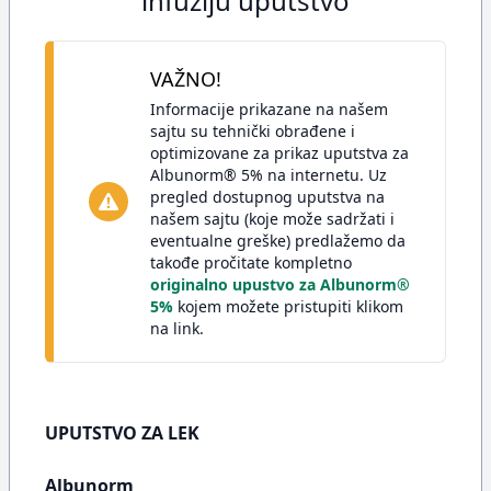
infuziju uputstvo
VAŽNO!
Informacije prikazane na našem
sajtu su tehnički obrađene i
optimizovane za prikaz uputstva za
Albunorm® 5% na internetu. Uz
pregled dostupnog uputstva na
našem sajtu (koje može sadržati i
eventualne greške) predlažemo da
takođe pročitate kompletno
originalno upustvo za Albunorm®
5%
kojem možete pristupiti klikom
na link.
UPUTSTVO ZA LEK
Albunorm