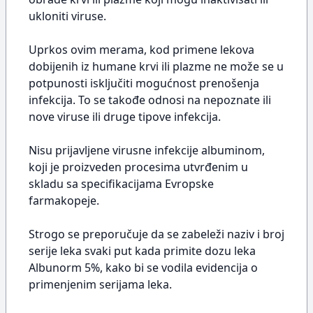
ukloniti viruse.
Uprkos ovim merama, kod primene lekova
dobijenih iz humane krvi ili plazme ne može se u
potpunosti isključiti mogućnost prenošenja
infekcija. To se takođe odnosi na nepoznate ili
nove viruse ili druge tipove infekcija.
Nisu prijavljene virusne infekcije albuminom,
koji je proizveden procesima utvrđenim u
skladu sa specifikacijama Evropske
farmakopeje.
Strogo se preporučuje da se zabeleži naziv i broj
serije leka svaki put kada primite dozu leka
Albunorm 5%, kako bi se vodila evidencija o
primenjenim serijama leka.