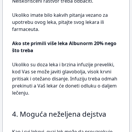
Neiskorišćeni rastvor treba odbaciti.
Ukoliko imate bilo kakvih pitanja vezano za
upotrebu ovog leka, pitajte svog lekara ili
farmaceuta.
Ako ste primili više leka Albunorm 20% nego
što treba
Ukoliko su doza leka i brzina infuzije preveliki,
kod Vas se može javiti glavobolja, visok krvni
pritisak i otežano disanje. Infuziju treba odmah
prekinuti a Vaš lekar će doneti odluku o daljem
lečenju.
4. Moguća neželjena dejstva
Kao i svi lekovi, ovaj lek može da prouzrokuje