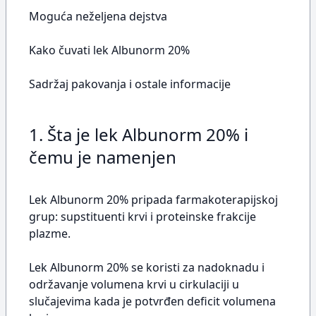
Moguća neželjena dejstva
Kako čuvati lek Albunorm 20%
Sadržaj pakovanja i ostale informacije
1. Šta je lek Albunorm 20% i
čemu je namenjen
Lek Albunorm 20% pripada farmakoterapijskoj
grup: supstituenti krvi i proteinske frakcije
plazme.
Lek Albunorm 20% se koristi za nadoknadu i
održavanje volumena krvi u cirkulaciji u
slučajevima kada je potvrđen deficit volumena