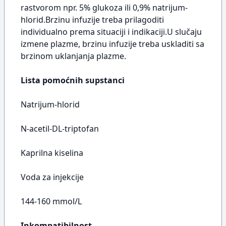
rastvorom npr. 5% glukoza ili 0,9% natrijum-
hlorid.Brzinu infuzije treba prilagoditi
individualno prema situaciji i indikaciji.U slučaju
izmene plazme, brzinu infuzije treba uskladiti sa
brzinom uklanjanja plazme.
Lista pomoćnih supstanci
Natrijum-hlorid
N-acetil-DL-triptofan
Kaprilna kiselina
Voda za injekcije
144-160 mmol/L
Inkompatibilnost