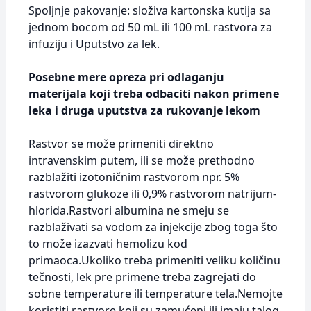
Spoljnje pakovanje: složiva kartonska kutija sa
jednom bocom od 50 mL ili 100 mL rastvora za
infuziju i Uputstvo za lek.
Posebne mere opreza pri odlaganju
materijala koji treba odbaciti nakon primene
leka i druga uputstva za rukovanje lekom
Rastvor se može primeniti direktno
intravenskim putem, ili se može prethodno
razblažiti izotoničnim rastvorom npr. 5%
rastvorom glukoze ili 0,9% rastvorom natrijum-
hlorida.Rastvori albumina ne smeju se
razblaživati sa vodom za injekcije zbog toga što
to može izazvati hemolizu kod
primaoca.Ukoliko treba primeniti veliku količinu
tečnosti, lek pre primene treba zagrejati do
sobne temperature ili temperature tela.Nemojte
koristiti rastvore koji su zamućeni ili imaju talog.