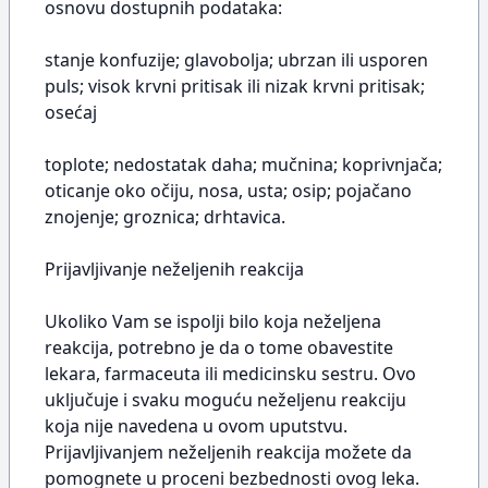
osnovu dostupnih podataka:
stanje konfuzije; glavobolja; ubrzan ili usporen
puls; visok krvni pritisak ili nizak krvni pritisak;
osećaj
toplote; nedostatak daha; mučnina; koprivnjača;
oticanje oko očiju, nosa, usta; osip; pojačano
znojenje; groznica; drhtavica.
Prijavljivanje neželjenih reakcija
Ukoliko Vam se ispolji bilo koja neželjena
reakcija, potrebno je da o tome obavestite
lekara, farmaceuta ili medicinsku sestru. Ovo
uključuje i svaku moguću neželjenu reakciju
koja nije navedena u ovom uputstvu.
Prijavljivanjem neželjenih reakcija možete da
pomognete u proceni bezbednosti ovog leka.