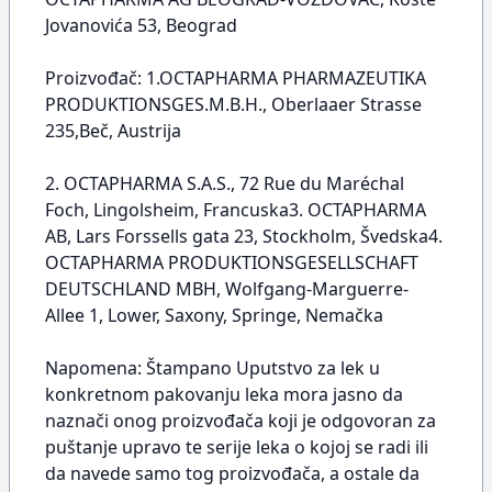
Jovanovića 53, Beograd
Proizvođač: 1.OCTAPHARMA PHARMAZEUTIKA
PRODUKTIONSGES.M.B.H., Oberlaaer Strasse
235,Beč, Austrija
2. OCTAPHARMA S.A.S., 72 Rue du Maréchal
Foch, Lingolsheim, Francuska3. OCTAPHARMA
AB, Lars Forssells gata 23, Stockholm, Švedska4.
OCTAPHARMA PRODUKTIONSGESELLSCHAFT
DEUTSCHLAND MBH, Wolfgang-Marguerre-
Allee 1, Lower, Saxony, Springe, Nemačka
Napomena: Štampano Uputstvo za lek u
konkretnom pakovanju leka mora jasno da
naznači onog proizvođača koji je odgovoran za
puštanje upravo te serije leka o kojoj se radi ili
da navede samo tog proizvođača, a ostale da