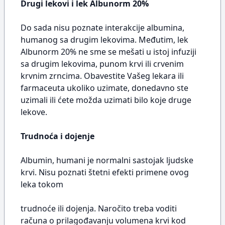
Drugi lekovi i lek Albunorm 20%
Do sada nisu poznate interakcije albumina,
humanog sa drugim lekovima. Međutim, lek
Albunorm 20% ne sme se mešati u istoj infuziji
sa drugim lekovima, punom krvi ili crvenim
krvnim zrncima. Obavestite Vašeg lekara ili
farmaceuta ukoliko uzimate, donedavno ste
uzimali ili ćete možda uzimati bilo koje druge
lekove.
Trudnoća i dojenje
Albumin, humani je normalni sastojak ljudske
krvi. Nisu poznati štetni efekti primene ovog
leka tokom
trudnoće ili dojenja. Naročito treba voditi
računa o prilagođavanju volumena krvi kod