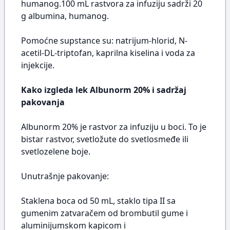
humanog.100 mL rastvora za infuziju sadrži 20
g albumina, humanog.
Pomoćne supstance su: natrijum-hlorid, N-
acetil-DL-triptofan, kaprilna kiselina i voda za
injekcije.
Kako izgleda lek Albunorm 20% i sadržaj
pakovanja
Albunorm 20% je rastvor za infuziju u boci. To je
bistar rastvor, svetložute do svetlosmeđe ili
svetlozelene boje.
Unutrašnje pakovanje:
Staklena boca od 50 mL, staklo tipa II sa
gumenim zatvaračem od brombutil gume i
aluminijumskom kapicom i