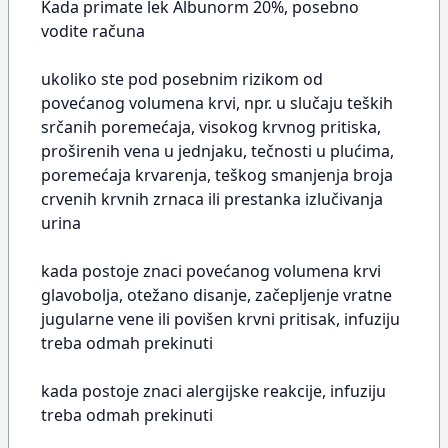
Kada primate lek Albunorm 20%, posebno
vodite računa
ukoliko ste pod posebnim rizikom od
povećanog volumena krvi, npr. u slučaju teških
srčanih poremećaja, visokog krvnog pritiska,
proširenih vena u jednjaku, tečnosti u plućima,
poremećaja krvarenja, teškog smanjenja broja
crvenih krvnih zrnaca ili prestanka izlučivanja
urina
kada postoje znaci povećanog volumena krvi
glavobolja, otežano disanje, začepljenje vratne
jugularne vene ili povišen krvni pritisak, infuziju
treba odmah prekinuti
kada postoje znaci alergijske reakcije, infuziju
treba odmah prekinuti