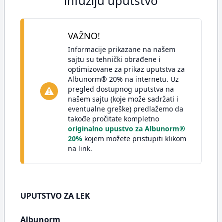
infuziju uputstvo
VAŽNO!
Informacije prikazane na našem
sajtu su tehnički obrađene i
optimizovane za prikaz uputstva za
Albunorm® 20% na internetu. Uz
pregled dostupnog uputstva na
našem sajtu (koje može sadržati i
eventualne greške) predlažemo da
takođe pročitate kompletno
originalno upustvo za Albunorm®
20%
kojem možete pristupiti klikom
na link.
UPUTSTVO ZA LEK
Albunorm