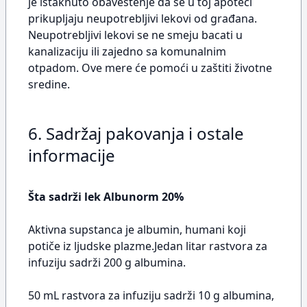
je istaknuto obaveštenje da se u toj apoteci
prikupljaju neupotrebljivi lekovi od građana.
Neupotrebljivi lekovi se ne smeju bacati u
kanalizaciju ili zajedno sa komunalnim
otpadom. Ove mere će pomoći u zaštiti životne
sredine.
6. Sadržaj pakovanja i ostale
informacije
Šta sadrži lek Albunorm 20%
Aktivna supstanca je albumin, humani koji
potiče iz ljudske plazme.Jedan litar rastvora za
infuziju sadrži 200 g albumina.
50 mL rastvora za infuziju sadrži 10 g albumina,