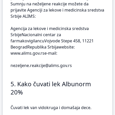
Sumnju na neželjene reakcije možete da
prijavite Agenciji za lekove i medicinska sredstva
Srbije ALIMS:
Agencija za lekove i medicinska sredstva
SrbijeNacionalni centar za
farmakovigilancuVojvode Stepe 458, 11221
BeogradRepublika Srbijawebsite:
www.alims.gov.rse-mail:
nezeljene.reakcije@alims.gov.rs
5. Kako čuvati lek Albunorm
20%
Čuvati lek van vidokruga i domašaja dece.