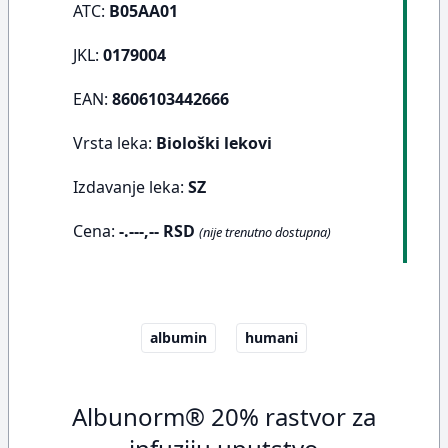
ATC:
B05AA01
JKL:
0179004
EAN:
8606103442666
Vrsta leka:
Biološki lekovi
Izdavanje leka:
SZ
Cena:
-.---,-- RSD
(nije trenutno dostupna)
albumin
humani
Albunorm® 20% rastvor za