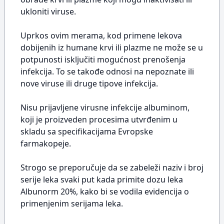
ukloniti viruse.
Uprkos ovim merama, kod primene lekova
dobijenih iz humane krvi ili plazme ne može se u
potpunosti isključiti mogućnost prenošenja
infekcija. To se takođe odnosi na nepoznate ili
nove viruse ili druge tipove infekcija.
Nisu prijavljene virusne infekcije albuminom,
koji je proizveden procesima utvrđenim u
skladu sa specifikacijama Evropske
farmakopeje.
Strogo se preporučuje da se zabeleži naziv i broj
serije leka svaki put kada primite dozu leka
Albunorm 20%, kako bi se vodila evidencija o
primenjenim serijama leka.