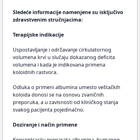
Sledeće informacije namenjene su isključivo
zdravstvenim stručnjacima:
Terapijske indikacije
Uspostavljanje i održavanje cirkulatornog
volumena krvi u slučaju dokazanog deficita
volumena i kada je indikovana primena
koloidnih rastvora.
Odluka o primeni albumina umesto veštačkih
koloida donosi se na osnovu zvaničnih
preporuka, a u zavisnosti od kliničkog stanja
svakog pacijenta pojedinačno.
Doziranje i način primene
Koncentraciju preparata albumina, humanog