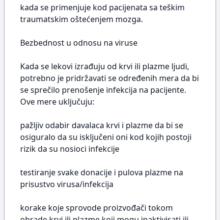
kada se primenjuje kod pacijenata sa teškim
traumatskim oštećenjem mozga.
Bezbednost u odnosu na viruse
Kada se lekovi izrađuju od krvi ili plazme ljudi,
potrebno je pridržavati se određenih mera da bi
se sprečilo prenošenje infekcija na pacijente.
Ove mere uključuju:
pažljiv odabir davalaca krvi i plazme da bi se
osiguralo da su isključeni oni kod kojih postoji
rizik da su nosioci infekcije
testiranje svake donacije i pulova plazme na
prisustvo virusa/infekcija
korake koje sprovode proizvođači tokom
obrade krvi ili plazme koji mogu inaktivisati ili