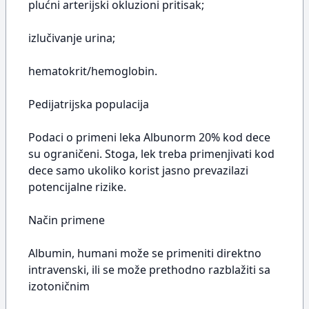
plućni arterijski okluzioni pritisak;
izlučivanje urina;
hematokrit/hemoglobin.
Pedijatrijska populacija
Podaci o primeni leka Albunorm 20% kod dece
su ograničeni. Stoga, lek treba primenjivati kod
dece samo ukoliko korist jasno prevazilazi
potencijalne rizike.
Način primene
Albumin, humani može se primeniti direktno
intravenski, ili se može prethodno razblažiti sa
izotoničnim