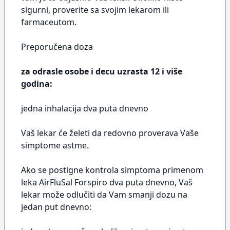
sigurni, proverite sa svojim lekarom ili
farmaceutom.
Preporučena doza
za odrasle osobe i decu uzrasta 12 i više
godina:
jedna inhalacija dva puta dnevno
Vaš lekar će želeti da redovno proverava Vaše
simptome astme.
Ako se postigne kontrola simptoma primenom
leka AirFluSal Forspiro dva puta dnevno, Vaš
lekar može odlučiti da Vam smanji dozu na
jedan put dnevno: