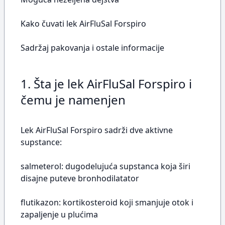
Kako čuvati lek AirFluSal Forspiro
Sadržaj pakovanja i ostale informacije
1. Šta je lek AirFluSal Forspiro i
čemu je namenjen
Lek AirFluSal Forspiro sadrži dve aktivne
supstance:
salmeterol: dugodelujuća supstanca koja širi
disajne puteve bronhodilatator
flutikazon: kortikosteroid koji smanjuje otok i
zapaljenje u plućima