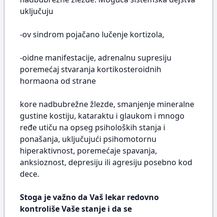
uključuju
-ov sindrom pojačano lučenje kortizola,
-oidne manifestacije, adrenalnu supresiju
poremećaj stvaranja kortikosteroidnih
hormaona od strane
kore nadbubrežne žlezde, smanjenje mineralne
gustine kostiju, kataraktu i glaukom i mnogo
ređe utiču na opseg psiholoških stanja i
ponašanja, uključujući psihomotornu
hiperaktivnost, poremećaje spavanja,
anksioznost, depresiju ili agresiju posebno kod
dece.
Stoga je važno da Vaš lekar redovno
kontroliše Vaše stanje i da se