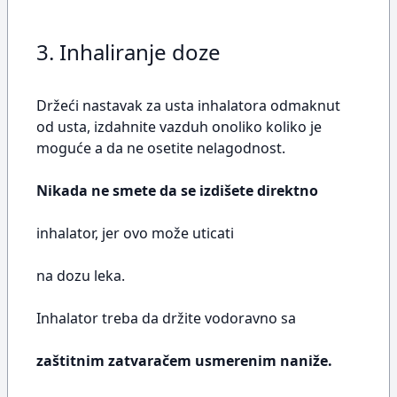
3. Inhaliranje doze
Držeći nastavak za usta inhalatora odmaknut
od usta, izdahnite vazduh onoliko koliko je
moguće a da ne osetite nelagodnost.
Nikada ne smete da se izdišete direktno
inhalator, jer ovo može uticati
na dozu leka.
Inhalator treba da držite vodoravno sa
zaštitnim zatvaračem usmerenim naniže.