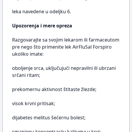
leka navedene u odeljku 6.
Upozorenja i mere opreza
Razgovarajte sa svojim lekarom ili farmaceutom
pre nego što primenite lek AirFluSal Forspiro
ukoliko imate:
oboljenje srca, uključujući nepravilni ili ubrzani
srčani ritam;
prekomernu aktivnost štitaste žlezde;
visok krvni pritisak;
dijabetes melitus šećernu bolest;
smanjenu koncentraciju kalijuma u krvi;