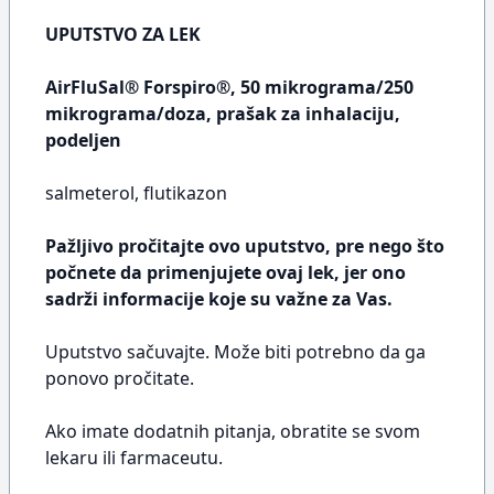
UPUTSTVO ZA LEK
AirFluSal® Forspiro®, 50 mikrograma/250
mikrograma/doza, prašak za inhalaciju,
podeljen
salmeterol, flutikazon
Pažljivo pročitajte ovo uputstvo, pre nego što
počnete da primenjujete ovaj lek, jer ono
sadrži informacije koje su važne za Vas.
Uputstvo sačuvajte. Može biti potrebno da ga
ponovo pročitate.
Ako imate dodatnih pitanja, obratite se svom
lekaru ili farmaceutu.