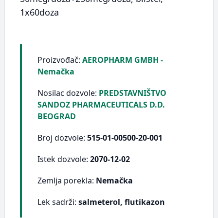
1x60doza
Proizvođač:
AEROPHARM GMBH -
Nemačka
Nosilac dozvole:
PREDSTAVNIŠTVO
SANDOZ PHARMACEUTICALS D.D.
BEOGRAD
Broj dozvole:
515-01-00500-20-001
Istek dozvole:
2070-12-02
Zemlja porekla:
Nemačka
Lek sadrži:
salmeterol, flutikazon