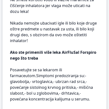
čišćenje inhalatora jer vlaga može uticati na
dozu leka!
Nikada nemojte ubacivati igle ili bilo koje druge
oštre predmete u nastavak za usta, ili bilo koji
drugi deo, s obzirom da ovo može oštetiti
inhalator!
Ako ste primenili više leka AirFluSal Forspiro
nego što treba
Posavetujte se sa lekarom ili
farmaceutom.Simptomi predoziranja su:-
glavobolja,- vrtoglavica,- ubrzan rad srca,-
povećanje sistolnog krvnog pritiska,- mišićna
slabost,- bol u zglobovima,- drhtavica,-
povećana koncentracija kalijuma u serumu.