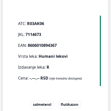
ATC:
R03AK06
JKL:
7114673
EAN:
8606010894367
Vrsta leka:
Humani lekovi
Izdavanje leka:
R
Cena:
-.---,-- RSD
(nije trenutno dostupna)
salmeterol
flutikazon