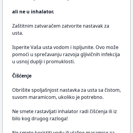
ali ne u inhalator.
Zaštitnim zatvaračem zatvorite nastavak za
usta.
Isperite Vaša usta vodom i ispljunite. Ovo može
pomoći u sprečavanju razvoja gljivičnih infekcija
u usnoj duplji i promuklosti.
Čišćenje
Obrišite spoljašnjost nastavka za usta sa čistom,
suvom maramicom, ukoliko je potrebno.
Ne smete rastavljati inhalator radi čišćenja ili iz
bilo kog drugog razloga!
Ne smete koristiti vodu ili vlažne maramice za