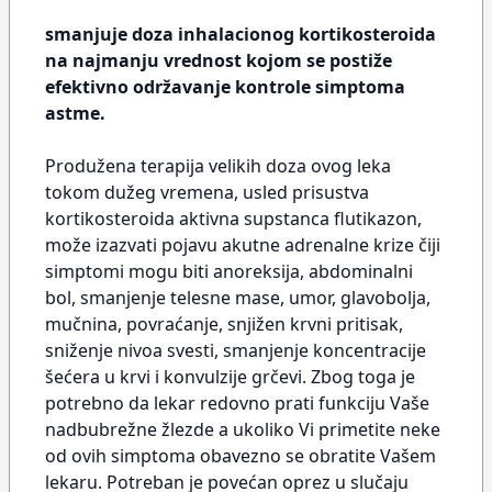
smanjuje doza inhalacionog kortikosteroida
na najmanju vrednost kojom se postiže
efektivno održavanje kontrole simptoma
astme.
Produžena terapija velikih doza ovog leka
tokom dužeg vremena, usled prisustva
kortikosteroida aktivna supstanca flutikazon,
može izazvati pojavu akutne adrenalne krize čiji
simptomi mogu biti anoreksija, abdominalni
bol, smanjenje telesne mase, umor, glavobolja,
mučnina, povraćanje, snjižen krvni pritisak,
sniženje nivoa svesti, smanjenje koncentracije
šećera u krvi i konvulzije grčevi. Zbog toga je
potrebno da lekar redovno prati funkciju Vaše
nadbubrežne žlezde a ukoliko Vi primetite neke
od ovih simptoma obavezno se obratite Vašem
lekaru. Potreban je povećan oprez u slučaju