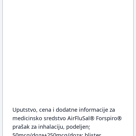
Uputstvo, cena i dodatne informacije za
medicinsko sredstvo AirFluSal® Forspiro®
prašak za inhalaciju, podeljen;
50mcg/doza+250mcg/doza; blister,