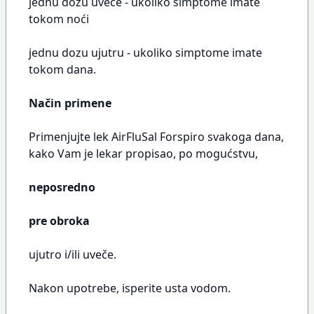
jednu dozu uveče - ukoliko simptome imate
tokom noći
jednu dozu ujutru - ukoliko simptome imate
tokom dana.
Način primene
Primenjujte lek AirFluSal Forspiro svakoga dana,
kako Vam je lekar propisao, po mogućstvu,
neposredno
pre obroka
ujutro i/ili uveče.
Nakon upotrebe, isperite usta vodom.