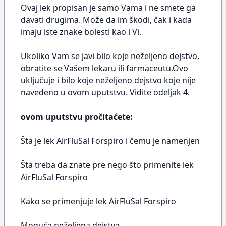
Ovaj lek propisan je samo Vama i ne smete ga
davati drugima. Može da im škodi, čak i kada
imaju iste znake bolesti kao i Vi.
Ukoliko Vam se javi bilo koje neželjeno dejstvo,
obratite se Vašem lekaru ili farmaceutu.Ovo
uključuje i bilo koje neželjeno dejstvo koje nije
navedeno u ovom uputstvu. Vidite odeljak 4.
ovom uputstvu pročitaćete:
Šta je lek AirFluSal Forspiro i čemu je namenjen
Šta treba da znate pre nego što primenite lek
AirFluSal Forspiro
Kako se primenjuje lek AirFluSal Forspiro
Moguća neželjena dejstva