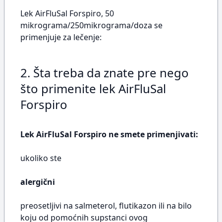
Lek AirFluSal Forspiro, 50
mikrograma/250mikrograma/doza se
primenjuje za lečenje:
2. Šta treba da znate pre nego
što primenite lek AirFluSal
Forspiro
Lek AirFluSal Forspiro ne smete primenjivati:
ukoliko ste
alergični
preosetljivi na salmeterol, flutikazon ili na bilo
koju od pomoćnih supstanci ovog