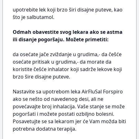
upotrebite lek koji brzo širi disajne puteve, kao
što je salbutamol.
Odmah obavestite svog lekara ako se astma
ili disanje pogoršaju. Možete primetiti:
da osećate jače zviždanje u grudima,- da češće
osećate pritisak u grudima,- da morate da
koristite češće inhalator koji sadrže lekove koji
brzo šire disajne puteve.
Nastavite sa upotrebom leka AirFluSal Forspiro
ako se nešto od navedenog desi, ali ne
povećavajte broj inhalacija. Vaše stanje se može
pogoršati i možete postati ozbiljno bolesni.
Posavetujte se sa lekarom jer će Vam možda biti
potrebna dodatna terapija.