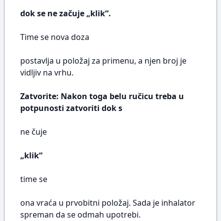
dok se ne začuje „klik“.
Time se nova doza
postavlja u položaj za primenu, a njen broj je
vidljiv na vrhu.
Zatvorite: Nakon toga belu ručicu treba u
potpunosti zatvoriti dok s
ne čuje
„klik“
time se
ona vraća u prvobitni položaj. Sada je inhalator
spreman da se odmah upotrebi.