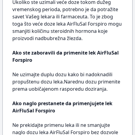
Ukoliko ste uzimali veće doze tokom dužeg
vremenskog perioda, potrebno je da potražite
savet Vašeg lekara ili farmaceuta. To je zbog
toga što veće doze leka AirFluSal Forspiro mogu
smanjiti količinu steroidnih hormona koje
proizvodi nadbubrežna žlezda.
Ako ste zaboravili da primenite lek AirFluSal
Forspiro
Ne uzimajte duplu dozu kako bi nadoknadili
propuštenu dozu leka.Narednu dozu primenite
prema uobičajenom rasporedu doziranja.
Ako naglo prestanete da primenjujete lek
AirFluSal Forspiro
Ne prekidajte primenu leka ili ne smanjujte
naglo dozu leka AirFluSal Forspiro bez dozvole