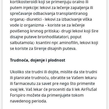
kortikosteroidi koji se primenjuju oralno ili
putem injekcije: lekovi za lečenje zapaljenja ili
sprečavanje odbacivanja transplantiranog
organa;- diuretici - lekovi za izbacivanje viška
vode iz organizma – koriste se za lečenje
povišenog krvnog pritiska;- drugi lekovi koji šire
disajne puteve bronhodilatatori, poput
salbutamola;- ksantini npr. aminofilin, lekovi koji
se koriste za širenje disajnih puteva.
Trudnoća, dojenje i plodnost
Ukoliko ste trudni ili dojite, mislite da ste trudni
ili planirate trudnoću, obratite se Vašem lekaru
ili farmaceutu za savet pre nego što primenite
ovaj lek. Vaš lekar će proceniti da li lek AirFluSal
Forspiro možete da primenjujete tokom
navedenog perioda.