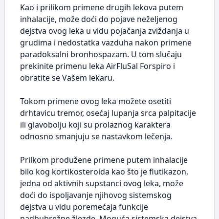
Kao i prilikom primene drugih lekova putem
inhalacije, može doći do pojave neželjenog
dejstva ovog leka u vidu pojačanja zviždanja u
grudima i nedostatka vazduha nakon primene
paradoksalni bronhospazam. U tom slučaju
prekinite primenu leka AirFluSal Forspiro i
obratite se Vašem lekaru.
Tokom primene ovog leka možete osetiti
drhtavicu tremor, osećaj lupanja srca palpitacije
ili glavobolju koji su prolaznog karaktera
odnosno smanjuju se nastavkom lečenja.
Prilkom produžene primene putem inhalacije
bilo kog kortikosteroida kao što je flutikazon,
jedna od aktivnih supstanci ovog leka, može
doći do ispoljavanje njihovog sistemskog
dejstva u vidu poremećaja funkcije
nadbubrežne žlezde. Moguća sistemska dejstva