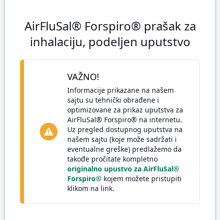
AirFluSal® Forspiro® prašak za
inhalaciju, podeljen uputstvo
VAŽNO!
Informacije prikazane na našem
sajtu su tehnički obrađene i
optimizovane za prikaz uputstva za
AirFluSal® Forspiro® na internetu.
Uz pregled dostupnog uputstva na
našem sajtu (koje može sadržati i
eventualne greške) predlažemo da
takođe pročitate kompletno
originalno upustvo za AirFluSal®
Forspiro®
kojem možete pristupiti
klikom na link.