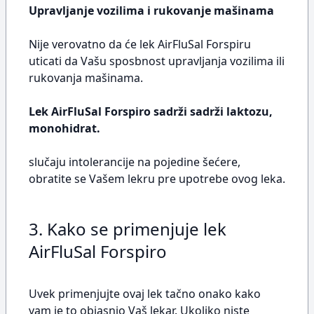
Upravljanje vozilima i rukovanje mašinama
Nije verovatno da će lek AirFluSal Forspiru
uticati da Vašu sposbnost upravljanja vozilima ili
rukovanja mašinama.
Lek AirFluSal Forspiro sadrži sadrži laktozu,
monohidrat.
slučaju intolerancije na pojedine šećere,
obratite se Vašem lekru pre upotrebe ovog leka.
3. Kako se primenjuje lek
AirFluSal Forspiro
Uvek primenjujte ovaj lek tačno onako kako
vam je to objasnio Vaš lekar. Ukoliko niste