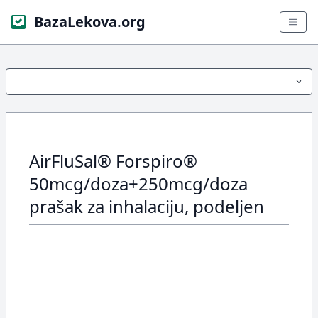
BazaLekova.org
AirFluSal® Forspiro®
50mcg/doza+250mcg/doza
prašak za inhalaciju, podeljen