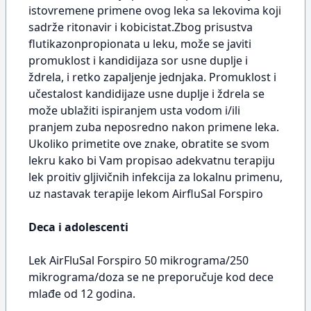
istovremene primene ovog leka sa lekovima koji
sadrže ritonavir i kobicistat.Zbog prisustva
flutikazonpropionata u leku, može se javiti
promuklost i kandidijaza sor usne duplje i
ždrela, i retko zapaljenje jednjaka. Promuklost i
učestalost kandidijaze usne duplje i ždrela se
može ublažiti ispiranjem usta vodom i/ili
pranjem zuba neposredno nakon primene leka.
Ukoliko primetite ove znake, obratite se svom
lekru kako bi Vam propisao adekvatnu terapiju
lek proitiv gljivičnih infekcija za lokalnu primenu,
uz nastavak terapije lekom AirfluSal Forspiro
Deca i adolescenti
Lek AirFluSal Forspiro 50 mikrograma/250
mikrograma/doza se ne preporučuje kod dece
mlađe od 12 godina.