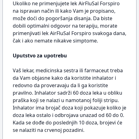
Ukoliko ne primenjujete lek AirFluSal Forspiro
na ispravan način ili kako Vam je propisano,
može doći do pogoršanja disanja. Da biste
dobili optimalni odgovor na terapiju, morate
primenjivati lek AirFluSal Forspiro svakoga dana,
čak i ako nemate nikakve simptome.
Uputstvo za upotrebu
Vaš lekar, medicinska sestra ili farmaceut treba
da Vam objasne kako da koristite inhalator i
redovno da proveravaju da li ga koristite
pravilno. Inhalator sadrži 60 doza leka u obliku
praška koji se nalazi u namotanoj foliji stripu.
Inhalator ima brojač doza koji pokazuje koliko je
doza leka ostalo i odbrojava unazad od 60 do 0.
Kada se dođe do poslednjih 10 doza, brojevi će
se nalaziti na crvenoj pozadini.