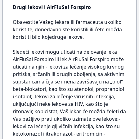
Drugi lekovi i AirFluSal Forspiro
Obavestite Vašeg lekara ili farmaceuta ukoliko
koristite, donedavno ste koristili ili ćete možda
koristiti bilo kojedruge lekove.
Sledeći lekovi mogu uticati na delovanje leka
AirFluSal Forspiro ili lek AirFluSal Forspiro može
uticati na njih:- lekovi za lečenje visokog krvnog
pritiska, srčanih ili drugih oboljenja, sa aktivnim
supstancama čija se imena završavaju na „olol“
beta-blokatori, kao što su atenolol, propranolol
i sotalol;- lekovi za lečenje virusnih infekcija,
uključujući neke lekove za HIV, kao što je
ritonavir, kobicistat; Vaš lekar će možda želeti da
Vas pažljivo prati ukoliko uzimate ove lekove;-
lekovi za lečenje gljivičnih infekcija, kao što su
ketokonazol i itrakonazol;- eritromicin;-