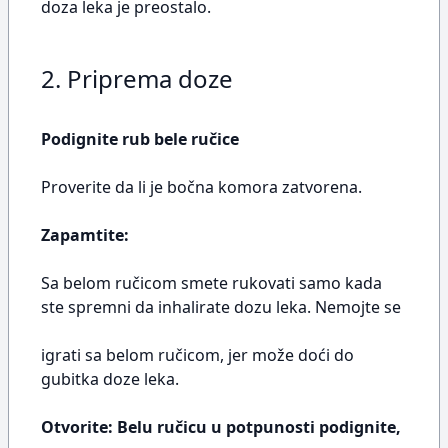
doza leka je preostalo.
2. Priprema doze
Podignite rub bele ručice
Proverite da li je bočna komora zatvorena.
Zapamtite:
Sa belom ručicom smete rukovati samo kada
ste spremni da inhalirate dozu leka. Nemojte se
igrati sa belom ručicom, jer može doći do
gubitka doze leka.
Otvorite: Belu ručicu u potpunosti podignite,