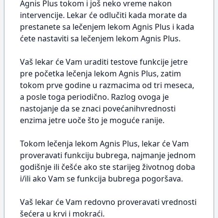
Agnis Plus tokom i još neko vreme nakon
intervencije. Lekar će odlučiti kada morate da
prestanete sa lečenjem lekom Agnis Plus i kada
ćete nastaviti sa lečenjem lekom Agnis Plus.
Vaš lekar će Vam uraditi testove funkcije jetre
pre početka lečenja lekom Agnis Plus, zatim
tokom prve godine u razmacima od tri meseca,
a posle toga periodično. Razlog ovoga je
nastojanje da se znaci povećanihvrednosti
enzima jetre uoče što je moguće ranije.
Tokom lečenja lekom Agnis Plus, lekar će Vam
proveravati funkciju bubrega, najmanje jednom
godišnje ili češće ako ste starijeg životnog doba
i/ili ako Vam se funkcija bubrega pogoršava.
Vaš lekar će Vam redovno proveravati vrednosti
šećera u krvi i mokraći.