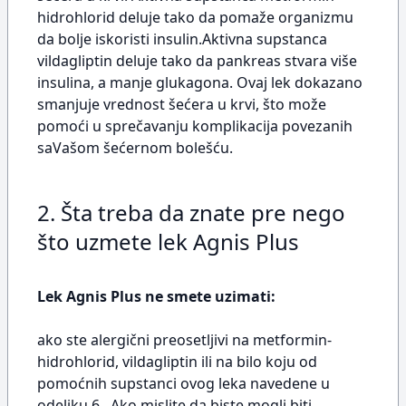
hidrohlorid deluje tako da pomaže organizmu
da bolje iskoristi insulin.Aktivna supstanca
vildagliptin deluje tako da pankreas stvara više
insulina, a manje glukagona. Ovaj lek dokazano
smanjuje vrednost šećera u krvi, što može
pomoći u sprečavanju komplikacija povezanih
saVašom šećernom bolešću.
2. Šta treba da znate pre nego
što uzmete lek Agnis Plus
Lek Agnis Plus ne smete uzimati:
ako ste alergični preosetljivi na metformin-
hidrohlorid, vildagliptin ili na bilo koju od
pomoćnih supstanci ovog leka navedene u
odeljku 6.. Ako mislite da biste mogli biti