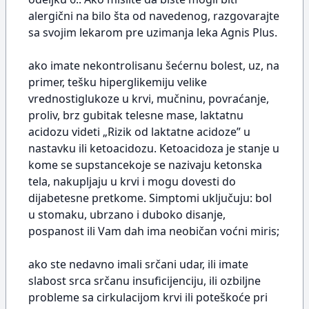
alergični na bilo šta od navedenog, razgovarajte
sa svojim lekarom pre uzimanja leka Agnis Plus.
ako imate nekontrolisanu šećernu bolest, uz, na
primer, tešku hiperglikemiju velike
vrednostiglukoze u krvi, mučninu, povraćanje,
proliv, brz gubitak telesne mase, laktatnu
acidozu videti „Rizik od laktatne acidoze” u
nastavku ili ketoacidozu. Ketoacidoza je stanje u
kome se supstancekoje se nazivaju ketonska
tela, nakupljaju u krvi i mogu dovesti do
dijabetesne pretkome. Simptomi uključuju: bol
u stomaku, ubrzano i duboko disanje,
pospanost ili Vam dah ima neobičan voćni miris;
ako ste nedavno imali srčani udar, ili imate
slabost srca srčanu insuficijenciju, ili ozbiljne
probleme sa cirkulacijom krvi ili poteškoće pri