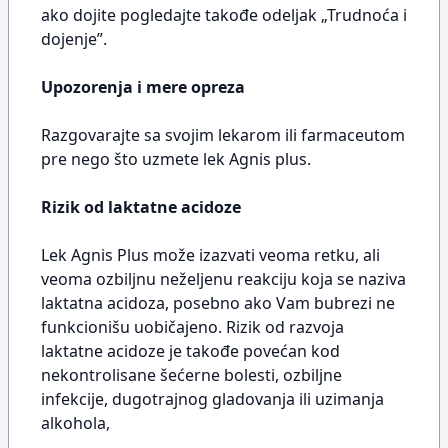
ako dojite pogledajte takođe odeljak „Trudnoća i
dojenje”.
Upozorenja i mere opreza
Razgovarajte sa svojim lekarom ili farmaceutom
pre nego što uzmete lek Agnis plus.
Rizik od laktatne acidoze
Lek Agnis Plus može izazvati veoma retku, ali
veoma ozbiljnu neželjenu reakciju koja se naziva
laktatna acidoza, posebno ako Vam bubrezi ne
funkcionišu uobičajeno. Rizik od razvoja
laktatne acidoze je takođe povećan kod
nekontrolisane šećerne bolesti, ozbiljne
infekcije, dugotrajnog gladovanja ili uzimanja
alkohola,