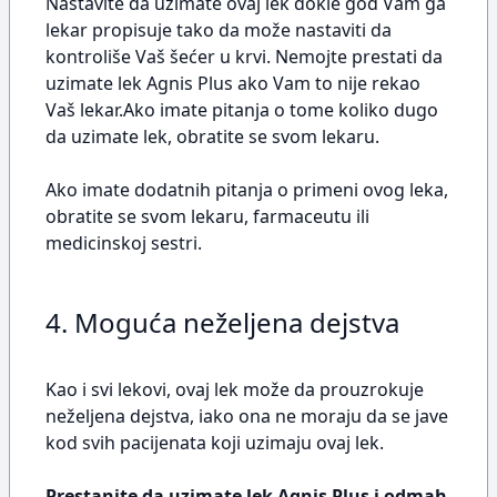
Nastavite da uzimate ovaj lek dokle god Vam ga
lekar propisuje tako da može nastaviti da
kontroliše Vaš šećer u krvi. Nemojte prestati da
uzimate lek Agnis Plus ako Vam to nije rekao
Vaš lekar.Ako imate pitanja o tome koliko dugo
da uzimate lek, obratite se svom lekaru.
Ako imate dodatnih pitanja o primeni ovog leka,
obratite se svom lekaru, farmaceutu ili
medicinskoj sestri.
4. Moguća neželjena dejstva
Kao i svi lekovi, ovaj lek može da prouzrokuje
neželjena dejstva, iako ona ne moraju da se jave
kod svih pacijenata koji uzimaju ovaj lek.
Prestanite da uzimate lek Agnis Plus i odmah