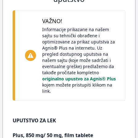
VAŽNO!
Informacije prikazane na našem
sajtu su tehnički obrađene i
optimizovane za prikaz uputstva za
Agnis® Plus na internetu. Uz
pregled dostupnog uputstva na
našem sajtu (koje može sadržati i
eventualne greške) predlažemo da
takođe pročitate kompletno
originalno upustvo za Agnis® Plus
kojem možete pristupiti klikom na
link.
UPUTSTVO ZA LEK
Plus, 850 mg/ 50 mg, film tablete