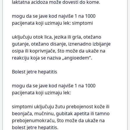
laktatna acidoza može dovesti do kome.
mogu da se jave kod najviše 1 na 1000
pacijenata koji uzimaju lek: simptomi
uključuju otok lica, jezika ili grla, otežano
gutanje, otežano disanje, iznenadno izbijanje
osipa ili koprivnjače, što može da ukaže na
reakciju koja se naziva „angioedem“.
Bolest jetre hepatitis
mogu da se jave kod najviše 1 na 1000
pacijenata koji uzimaju lek:
simptomi uključuju žutu prebojenost kože ili
beonjača, mučninu, gubitak apetita ili tamno
prebojenumokraću, što može da ukaže na
bolest jetre hepatitis.