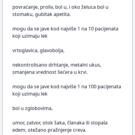
povraćanje, proliv, bol u, i oko želuca bol u
stomaku, gubitak apetita.
mogu da se jave kod najviše 1 na 10 pacijenata
koji uzimaju lek
vrtoglavica, glavobolja,
nekontrolisano drhtanje, metalni ukus,
smanjena vrednost šećera u krvi.
mogu da se jave kod najviše 1 na 100 pacijenata
koji uzimaju lek
bol u zglobovima,
umor, zatvor, otok šaka, članaka ili stopala
edem, otežano pražnjenje creva.