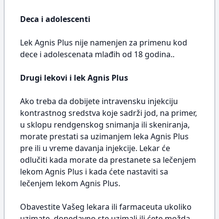
Deca i adolescenti
Lek Agnis Plus nije namenjen za primenu kod
dece i adolescenata mlađih od 18 godina..
Drugi lekovi i lek Agnis Plus
Ako treba da dobijete intravensku injekciju
kontrastnog sredstva koje sadrži jod, na primer,
u sklopu rendgenskog snimanja ili skeniranja,
morate prestati sa uzimanjem leka Agnis Plus
pre ili u vreme davanja injekcije. Lekar će
odlučiti kada morate da prestanete sa lečenjem
lekom Agnis Plus i kada ćete nastaviti sa
lečenjem lekom Agnis Plus.
Obavestite Vašeg lekara ili farmaceuta ukoliko
uzimate, donedavno ste uzimali ili ćete možda