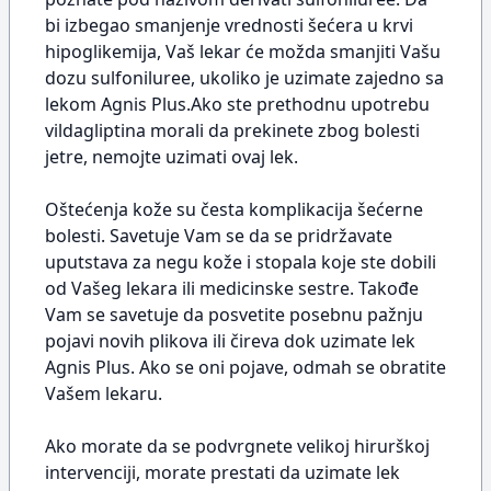
bi izbegao smanjenje vrednosti šećera u krvi
hipoglikemija, Vaš lekar će možda smanjiti Vašu
dozu sulfoniluree, ukoliko je uzimate zajedno sa
lekom Agnis Plus.Ako ste prethodnu upotrebu
vildagliptina morali da prekinete zbog bolesti
jetre, nemojte uzimati ovaj lek.
Oštećenja kože su česta komplikacija šećerne
bolesti. Savetuje Vam se da se pridržavate
uputstava za negu kože i stopala koje ste dobili
od Vašeg lekara ili medicinske sestre. Takođe
Vam se savetuje da posvetite posebnu pažnju
pojavi novih plikova ili čireva dok uzimate lek
Agnis Plus. Ako se oni pojave, odmah se obratite
Vašem lekaru.
Ako morate da se podvrgnete velikoj hirurškoj
intervenciji, morate prestati da uzimate lek