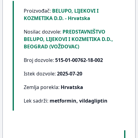
Proizvođač:
BELUPO, LIJEKOVI I
KOZMETIKA D.D. - Hrvatska
Nosilac dozvole:
PREDSTAVNIŠTVO
BELUPO, LIJEKOVI I KOZMETIKA D.D.,
BEOGRAD (VOŽDOVAC)
Broj dozvole:
515-01-00762-18-002
Istek dozvole:
2025-07-20
Zemlja porekla:
Hrvatska
Lek sadrži:
metformin, vildagliptin