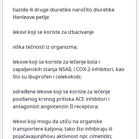
tiazide ili druge diuretike naročito diuretike
Henleove petlje
lekovi koji se koriste za izbacivanje
viška tečnosti iz organizma;
lekove koji se koriste za lečenje bola i
zapaljenskih stanja NSAIL i COX-2-inhibitori, kao
što su ibuprofen i celekoksib;
određene lekove koji se koriste za lečenje
povišenog krvnog pritiska ACE inhibitori i
antagonisti angiotenzin II receptora;
lekovi koji mogu da utiču na organske
transportere katjona, tako što inhibiraju ili
pojačavajunjihovu aktivnost npr. cimetidin;