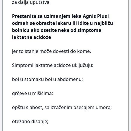
za dalja uputstva.
Prestanite sa uzimanjem leka Agnis Plus i
odmah se obratite lekaru ili idite u najbližu
bolnicu ako osetite neke od simptoma
laktatne acidoze
jer to stanje može dovesti do kome.
Simptomi laktatne acidoze uključuju:
bol u stomaku bol u abdomenu;
grčeve u mišićima;
opštu slabost, sa izraženim osećajem umora;
otežano disanje;