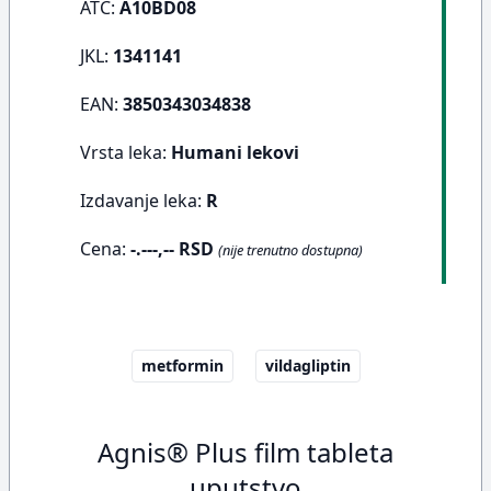
ATC:
A10BD08
JKL:
1341141
EAN:
3850343034838
Vrsta leka:
Humani lekovi
Izdavanje leka:
R
Cena:
-.---,-- RSD
(nije trenutno dostupna)
metformin
vildagliptin
Agnis® Plus film tableta
uputstvo