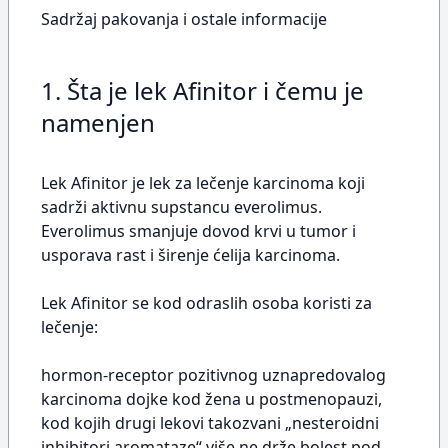
Sadržaj pakovanja i ostale informacije
1. Šta je lek Afinitor i čemu je
namenjen
Lek Afinitor je lek za lečenje karcinoma koji
sadrži aktivnu supstancu everolimus.
Everolimus smanjuje dovod krvi u tumor i
usporava rast i širenje ćelija karcinoma.
Lek Afinitor se kod odraslih osoba koristi za
lečenje:
hormon-receptor pozitivnog uznapredovalog
karcinoma dojke kod žena u postmenopauzi,
kod kojih drugi lekovi takozvani „nesteroidni
inhibitori aromataze“ više ne drže bolest pod