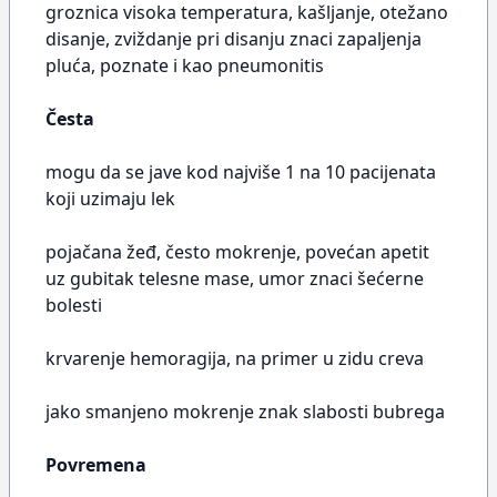
groznica visoka temperatura, kašljanje, otežano
disanje, zviždanje pri disanju znaci zapaljenja
pluća, poznate i kao pneumonitis
Česta
mogu da se jave kod najviše 1 na 10 pacijenata
koji uzimaju lek
pojačana žeđ, često mokrenje, povećan apetit
uz gubitak telesne mase, umor znaci šećerne
bolesti
krvarenje hemoragija, na primer u zidu creva
jako smanjeno mokrenje znak slabosti bubrega
Povremena