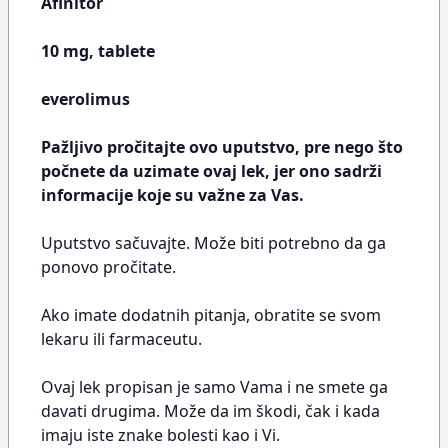
Afinitor
10 mg, tablete
everolimus
Pažljivo pročitajte ovo uputstvo, pre nego što
počnete da uzimate ovaj lek, jer ono sadrži
informacije koje su važne za Vas.
Uputstvo sačuvajte. Može biti potrebno da ga
ponovo pročitate.
Ako imate dodatnih pitanja, obratite se svom
lekaru ili farmaceutu.
Ovaj lek propisan je samo Vama i ne smete ga
davati drugima. Može da im škodi, čak i kada
imaju iste znake bolesti kao i Vi.