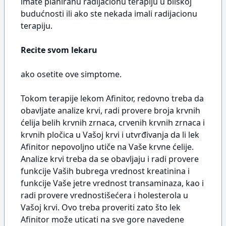
imate planiranu radijacionu terapiju u bliskoj
budućnosti ili ako ste nekada imali radijacionu
terapiju.
Recite svom lekaru
ako osetite ove simptome.
Tokom terapije lekom Afinitor, redovno treba da
obavljate analize krvi, radi provere broja krvnih
ćelija belih krvnih zrnaca, crvenih krvnih zrnaca i
krvnih pločica u Vašoj krvi i utvrđivanja da li lek
Afinitor nepovoljno utiče na Vaše krvne ćelije.
Analize krvi treba da se obavljaju i radi provere
funkcije Vaših bubrega vrednost kreatinina i
funkcije Vaše jetre vrednost transaminaza, kao i
radi provere vrednostišećera i holesterola u
Vašoj krvi. Ovo treba proveriti zato što lek
Afinitor može uticati na sve gore navedene