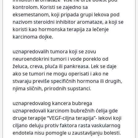
kontrolom. Koristi se zajedno sa
eksemestanom, koji pripada grupi lekova pod
nazivom steroidni inhibitor aromataze, a koji se
koristi kao hormonska terapija za lečenje
karcinoma dojke.
uznapredovalih tumora koji se zovu
neuroendokrini tumori i vode poreklo od
želuca, creva, pluća ili pankreasa. Lek se daje
ako se tumori ne mogu operisati i ako ne
stvaraju previše specifičnih hormona ili drugih,
njima sličnih, prirodnih supstanci.
uznapredovalog kancera bubrega
uznapredovali karcinom bubrežnih ćelija gde
druge terapije “VEGF-ciljna terapija”- lekovi koji
ciljano deluju protiv faktora rasta vaskularnog
endotela nisu pomogle u zaustavljanju bolesti.