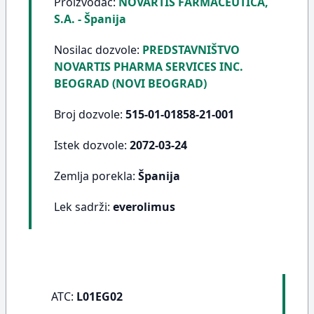
Proizvođač:
NOVARTIS FARMACEUTICA,
S.A. - Španija
Nosilac dozvole:
PREDSTAVNIŠTVO
NOVARTIS PHARMA SERVICES INC.
BEOGRAD (NOVI BEOGRAD)
Broj dozvole:
515-01-01858-21-001
Istek dozvole:
2072-03-24
Zemlja porekla:
Španija
Lek sadrži:
everolimus
ATC:
L01EG02