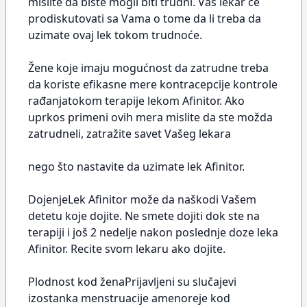
mislite da biste mogli biti trudni. Vaš lekar će
prodiskutovati sa Vama o tome da li treba da
uzimate ovaj lek tokom trudnoće.
Žene koje imaju mogućnost da zatrudne treba
da koriste efikasne mere kontracepcije kontrole
rađanjatokom terapije lekom Afinitor. Ako
uprkos primeni ovih mera mislite da ste možda
zatrudneli, zatražite savet Vašeg lekara
nego što nastavite da uzimate lek Afinitor.
DojenjeLek Afinitor može da naškodi Vašem
detetu koje dojite. Ne smete dojiti dok ste na
terapiji i još 2 nedelje nakon poslednje doze leka
Afinitor. Recite svom lekaru ako dojite.
Plodnost kod ženaPrijavljeni su slučajevi
izostanka menstruacije amenoreje kod