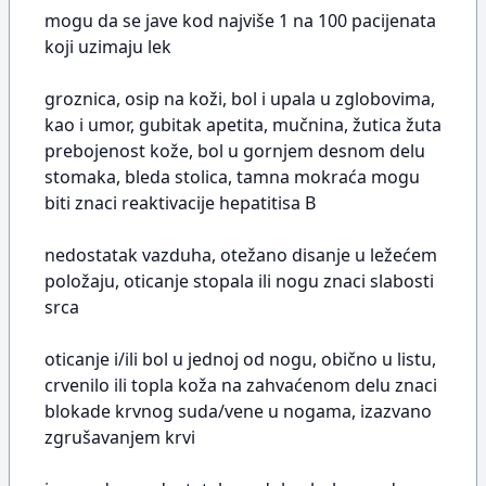
mogu da se jave kod najviše 1 na 100 pacijenata
koji uzimaju lek
groznica, osip na koži, bol i upala u zglobovima,
kao i umor, gubitak apetita, mučnina, žutica žuta
prebojenost kože, bol u gornjem desnom delu
stomaka, bleda stolica, tamna mokraća mogu
biti znaci reaktivacije hepatitisa B
nedostatak vazduha, otežano disanje u ležećem
položaju, oticanje stopala ili nogu znaci slabosti
srca
oticanje i/ili bol u jednoj od nogu, obično u listu,
crvenilo ili topla koža na zahvaćenom delu znaci
blokade krvnog suda/vene u nogama, izazvano
zgrušavanjem krvi