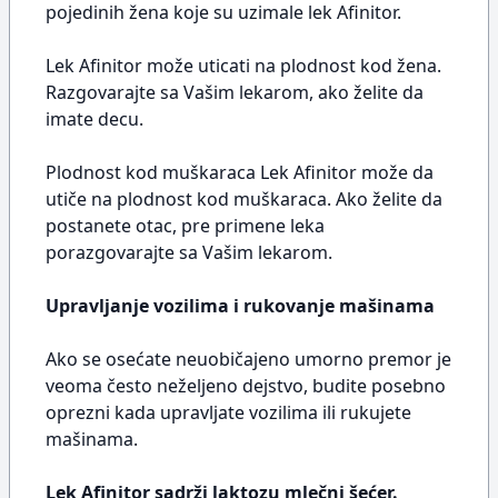
pojedinih žena koje su uzimale lek Afinitor.
Lek Afinitor može uticati na plodnost kod žena.
Razgovarajte sa Vašim lekarom, ako želite da
imate decu.
Plodnost kod muškaraca Lek Afinitor može da
utiče na plodnost kod muškaraca. Ako želite da
postanete otac, pre primene leka
porazgovarajte sa Vašim lekarom.
Upravljanje vozilima i rukovanje mašinama
Ako se osećate neuobičajeno umorno premor je
veoma često neželjeno dejstvo, budite posebno
oprezni kada upravljate vozilima ili rukujete
mašinama.
Lek Afinitor sadrži laktozu mlečni šećer.