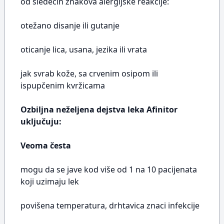
od sledećih znakova alergijske reakcije:
otežano disanje ili gutanje
oticanje lica, usana, jezika ili vrata
jak svrab kože, sa crvenim osipom ili
ispupčenim kvržicama
Ozbiljna neželjena dejstva leka Afinitor
uključuju:
Veoma česta
mogu da se jave kod više od 1 na 10 pacijenata
koji uzimaju lek
povišena temperatura, drhtavica znaci infekcije