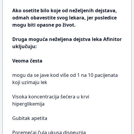
Ako osetite bilo koje od neželjenih dejstava,
odmah obavestite svog lekara, jer posledice
mogu biti opasne po život.
Druga moguća neželjena dejstva leka Afinitor
uključuju:
Veoma česta
mogu da se jave kod više od 1 na 10 pacijenata
koji uzimaju lek
Visoka koncentracija šećera u krvi
hiperglikemija
Gubitak apetita
Poremećaj čula ukusa disgeuzija