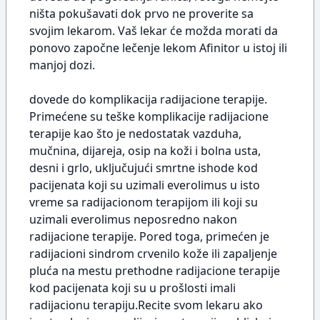
ništa pokušavati dok prvo ne proverite sa
svojim lekarom. Vaš lekar će možda morati da
ponovo započne lečenje lekom Afinitor u istoj ili
manjoj dozi.
dovede do komplikacija radijacione terapije.
Primećene su teške komplikacije radijacione
terapije kao što je nedostatak vazduha,
mučnina, dijareja, osip na koži i bolna usta,
desni i grlo, uključujući smrtne ishode kod
pacijenata koji su uzimali everolimus u isto
vreme sa radijacionom terapijom ili koji su
uzimali everolimus neposredno nakon
radijacione terapije. Pored toga, primećen je
radijacioni sindrom crvenilo kože ili zapaljenje
pluća na mestu prethodne radijacione terapije
kod pacijenata koji su u prošlosti imali
radijacionu terapiju.Recite svom lekaru ako