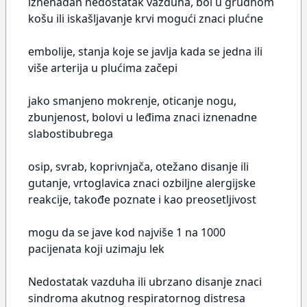
iznenadan nedostatak vazduha, bol u grudnom
košu ili iskašljavanje krvi mogući znaci plućne
embolije, stanja koje se javlja kada se jedna ili
više arterija u plućima začepi
jako smanjeno mokrenje, oticanje nogu,
zbunjenost, bolovi u leđima znaci iznenadne
slabostibubrega
osip, svrab, koprivnjača, otežano disanje ili
gutanje, vrtoglavica znaci ozbiljne alergijske
reakcije, takođe poznate i kao preosetljivost
mogu da se jave kod najviše 1 na 1000
pacijenata koji uzimaju lek
Nedostatak vazduha ili ubrzano disanje znaci
sindroma akutnog respiratornog distresa