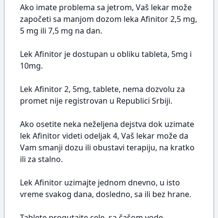
Ako imate problema sa jetrom, Vaš lekar može
započeti sa manjom dozom leka Afinitor 2,5 mg,
5 mg ili 7,5 mg na dan.
Lek Afinitor je dostupan u obliku tableta, 5mg i
10mg.
Lek Afinitor 2, 5mg, tablete, nema dozvolu za
promet nije registrovan u Republici Srbiji.
Ako osetite neka neželjena dejstva dok uzimate
lek Afinitor videti odeljak 4, Vaš lekar može da
Vam smanji dozu ili obustavi terapiju, na kratko
ili za stalno.
Lek Afinitor uzimajte jednom dnevno, u isto
vreme svakog dana, dosledno, sa ili bez hrane.
Tablete progutajte cele, sa čašom vode.