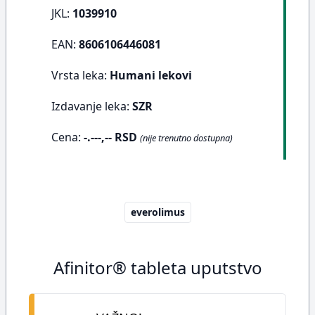
JKL:
1039910
EAN:
8606106446081
Vrsta leka:
Humani lekovi
Izdavanje leka:
SZR
Cena:
-.---,-- RSD
(nije trenutno dostupna)
everolimus
Afinitor® tableta uputstvo