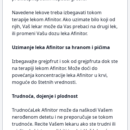
Navedene lekove treba izbegavati tokom
terapije lekom Afinitor. Ako uzimate bilo koji od
njih, Vaš lekar može da Vas prebaci na drugi lek,
ili promeni Vašu dozu leka Afinitor.
Uzimanje leka Afinitor sa hranom i pićima
Izbegavajte grejpfrut i sok od grejpfruta dok ste
na terapiji lekom Afinitor. Može doći do
povećanja koncentracije leka Afinitor u krvi,
moguće do štetnih vrednosti.
Trudnoća, dojenje i plodnost
TrudnoćaLek Afinitor može da naškodi Vašem
nerođenom detetu i ne preporučuje se tokom
trudnoće. Recite Vašem lekaru ako ste trudni ili