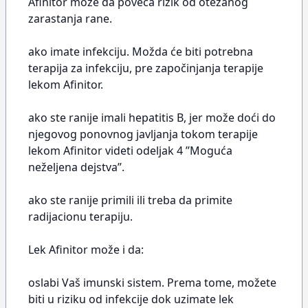
Afinitor može da poveća rizik od otežanog
zarastanja rane.
ako imate infekciju. Možda će biti potrebna
terapija za infekciju, pre započinjanja terapije
lekom Afinitor.
ako ste ranije imali hepatitis B, jer može doći do
njegovog ponovnog javljanja tokom terapije
lekom Afinitor videti odeljak 4 ’’Moguća
neželjena dejstva’’.
ako ste ranije primili ili treba da primite
radijacionu terapiju.
Lek Afinitor može i da:
oslabi Vaš imunski sistem. Prema tome, možete
biti u riziku od infekcije dok uzimate lek