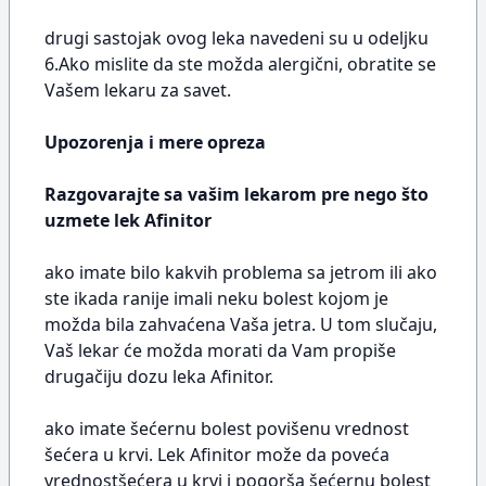
drugi sastojak ovog leka navedeni su u odeljku
6.Ako mislite da ste možda alergični, obratite se
Vašem lekaru za savet.
Upozorenja i mere opreza
Razgovarajte sa vašim lekarom pre nego što
uzmete lek Afinitor
ako imate bilo kakvih problema sa jetrom ili ako
ste ikada ranije imali neku bolest kojom je
možda bila zahvaćena Vaša jetra. U tom slučaju,
Vaš lekar će možda morati da Vam propiše
drugačiju dozu leka Afinitor.
ako imate šećernu bolest povišenu vrednost
šećera u krvi. Lek Afinitor može da poveća
vrednostšećera u krvi i pogorša šećernu bolest