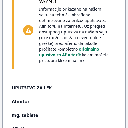
VAŽNO!
Informacije prikazane na našem
sajtu su tehnički obrađene i
optimizovane za prikaz uputstva za
Afinitor® na internetu. Uz pregled
dostupnog uputstva na našem sajtu
(koje može sadržati i eventualne
greške) predlažemo da takođe
pročitate kompletno
originalno
upustvo za Afinitor®
kojem možete
pristupiti klikom na link.
UPUTSTVO ZA LEK
Afinitor
mg, tablete