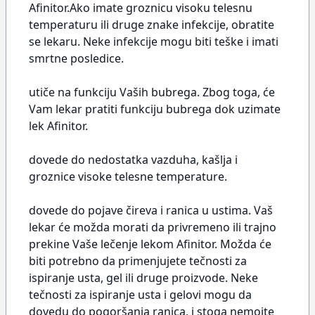
Afinitor.Ako imate groznicu visoku telesnu
temperaturu ili druge znake infekcije, obratite
se lekaru. Neke infekcije mogu biti teške i imati
smrtne posledice.
utiče na funkciju Vaših bubrega. Zbog toga, će
Vam lekar pratiti funkciju bubrega dok uzimate
lek Afinitor.
dovede do nedostatka vazduha, kašlja i
groznice visoke telesne temperature.
dovede do pojave čireva i ranica u ustima. Vaš
lekar će možda morati da privremeno ili trajno
prekine Vaše lečenje lekom Afinitor. Možda će
biti potrebno da primenjujete tečnosti za
ispiranje usta, gel ili druge proizvode. Neke
tečnosti za ispiranje usta i gelovi mogu da
dovedu do pogoršanja ranica, i stoga nemojte