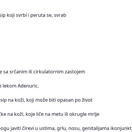
sip koji svrbi i peruta se, svrab
je sa srčanim ili cirkulatornim zastojem
je lekom Adenuric.
ip na koži, koji može biti opasan po život
e na koži, koje liče na metu ili okrugle mrlje
 javiti čirevi u ustima, grlu, nosu, genitalijama ikonjunkti