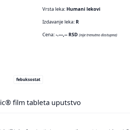
Vrsta leka:
Humani lekovi
Izdavanje leka:
R
Cena:
-.---,-- RSD
(nije trenutno dostupna)
febuksostat
c® film tableta uputstvo