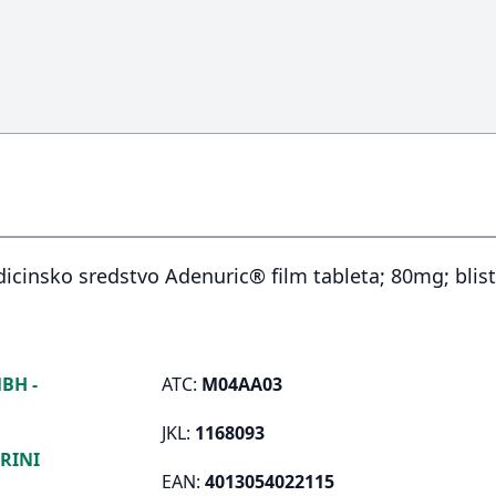
dicinsko sredstvo Adenuric® film tableta; 80mg; blis
BH -
ATC:
M04AA03
JKL:
1168093
RINI
EAN:
4013054022115