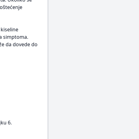
 oštećenje
kiseline
ja simptoma.
že da dovede do
jku 6.