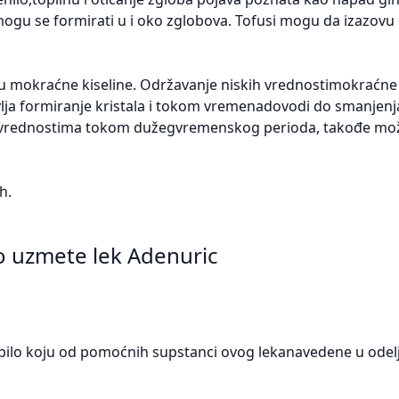
i mogu se formirati u i oko zglobova. Tofusi mogu da izazovu
ju mokraćne kiseline. Održavanje niskih vrednostimokraćne 
ja formiranje kristala i tokom vremenadovodi do smanjen
m vrednostima tokom dužegvremenskog perioda, takođe mo
h.
to uzmete lek Adenuric
na bilo koju od pomoćnih supstanci ovog lekanavedene u odel