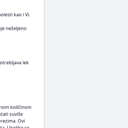
lesti kao i Vi.
oje neželjeno
otrebljava lek
ćanom količinom
tati suviše
brezima. Ovi
ta. Ukoliko se