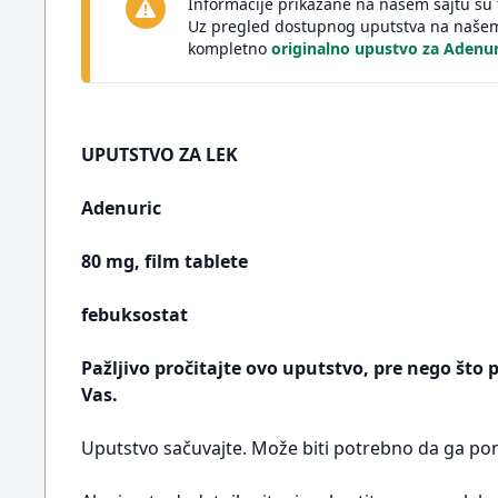
Informacije prikazane na našem sajtu su 
Uz pregled dostupnog uputstva na našem 
kompletno
originalno upustvo za Adenu
UPUTSTVO ZA LEK
Adenuric
80 mg, film tablete
febuksostat
Pažljivo pročitajte ovo uputstvo, pre nego što 
Vas.
Uputstvo sačuvajte. Može biti potrebno da ga pon