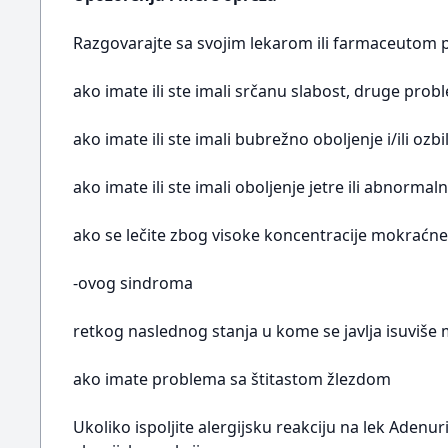
Razgovarajte sa svojim lekarom ili farmaceutom p
ako imate ili ste imali srčanu slabost, druge pro
ako imate ili ste imali bubrežno oboljenje i/ili ozbi
ako imate ili ste imali oboljenje jetre ili abnorma
ako se lečite zbog visoke koncentracije mokraćne 
-ovog sindroma
retkog naslednog stanja u kome se javlja isuviše
ako imate problema sa štitastom žlezdom
Ukoliko ispoljite alergijsku reakciju na lek Aden