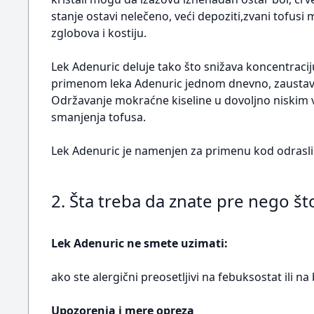
stanje ostavi nelečeno, veći depoziti,zvani tofus
zglobova i kostiju.
Lek Adenuric deluje tako što snižava koncentraci
primenom leka Adenuric jednom dnevno, zaustavl
Održavanje mokraćne kiseline u dovoljno niski
smanjenja tofusa.
Lek Adenuric je namenjen za primenu kod odrasli
2. Šta treba da znate pre nego š
Lek Adenuric ne smete uzimati:
ako ste alergični preosetljivi na febuksostat ili 
Upozorenja i mere opreza