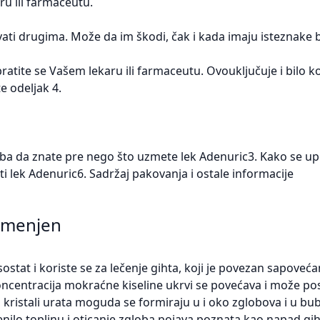
ru ili farmaceutu.
ti drugima. Može da im škodi, čak i kada imaju isteznake bo
bratite se Vašem lekaru ili farmaceutu. Ovouključuje i bilo k
e odeljak 4.
reba da znate pre nego što uzmete lek Adenuric3. Kako se up
 lek Adenuric6. Sadržaj pakovanja i ostale informacije
namenjen
stat i koriste se za lečenje gihta, koji je povezan sapove
koncentracija mokraćne kiseline ukrvi se povećava i može pos
i, kristali urata moguda se formiraju u i oko zglobova i u bu
enilo,toplinu i oticanje zgloba pojava poznata kao napad gih