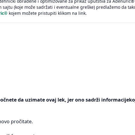
tehnički obrađene i optimizovane za prikaz uputstva za Adenuric® 
sajtu (koje može sadržati i eventualne greške) predlažemo da tak
ric®
kojem možete pristupiti klikom na link.
počnete da uzimate ovaj lek, jer ono sadrži informacijeko
ovo pročitate.