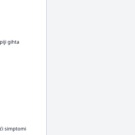
piji gihta
ući simptomi