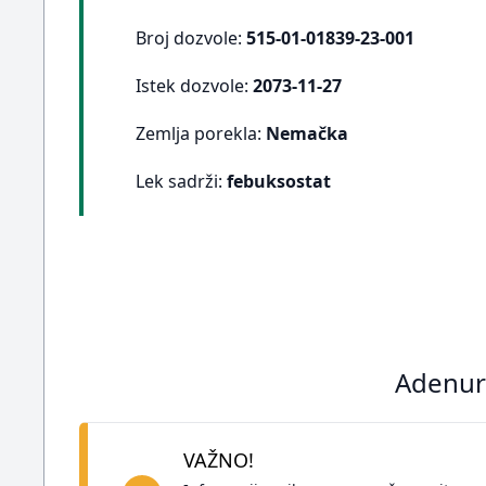
Broj dozvole:
515-01-01839-23-001
Istek dozvole:
2073-11-27
Zemlja porekla:
Nemačka
Lek sadrži:
febuksostat
Adenuri
VAŽNO!