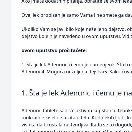
Ako imate dodatnih pitanja, obratite se svom leka
Ovaj lek propisan je samo Vama i ne smete ga dava
Ukoliko Vam se javi bilo koje neželjeno dejstvo, o
dejstvo koje nije navedeno u ovom uputstvu. Vidit
ovom uputstvu pročitaćete:
1. Šta je lek Adenuric i čemu je namenjen2. Šta t
Adenuric4. Moguća neželjena dejstva5. Kako čuvati
1. Šta je lek Adenuric i čemu je 
Adenuric tablete sadrže aktivnu supstancu febukso
mokraćne kiseline urata u telu. Kod nekih ljudi, 
visoka da bi ostala rastvorljiva. Kada se to dogod
kristali mogu da izazovu iznenadan oštar bol, crv