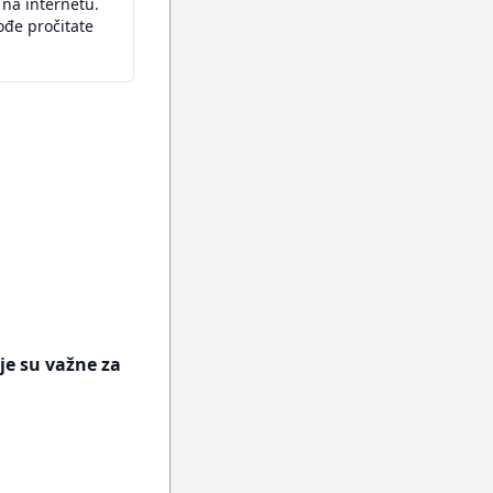
na internetu.
ođe pročitate
je su važne za