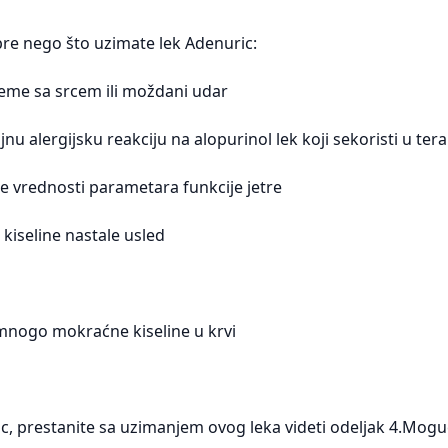
re nego što uzimate lek Adenuric:
bleme sa srcem ili moždani udar
ljnu alergijsku reakciju na alopurinol lek koji sekoristi u tera
lne vrednosti parametara funkcije jetre
kiseline nastale usled
 mnogo mokraćne kiseline u krvi
uric, prestanite sa uzimanjem ovog leka videti odeljak 4.Mog