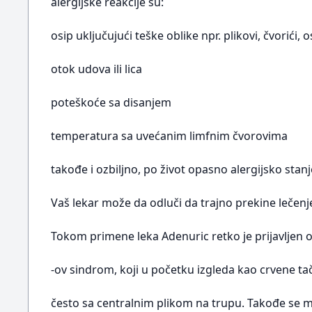
alergijske reakcije su:
osip uključujući teške oblike npr. plikovi, čvorići, o
otok udova ili lica
poteškoće sa disanjem
temperatura sa uvećanim limfnim čvorovima
takođe i ozbiljno, po život opasno alergijsko stan
Vaš lekar može da odluči da trajno prekine lečen
Tokom primene leka Adenuric retko je prijavljen os
-ov sindrom, koji u početku izgleda kao crvene tačk
često sa centralnim plikom na trupu. Takođe se mogu