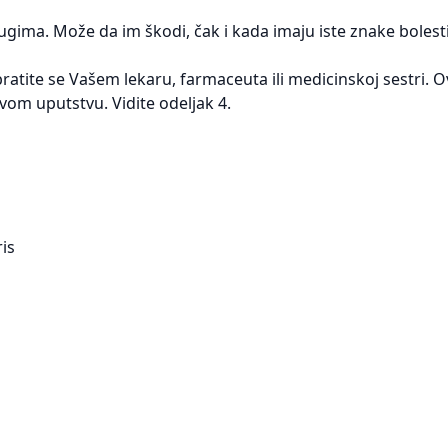
gima. Može da im škodi, čak i kada imaju iste znake bolesti 
ratite se Vašem lekaru, farmaceuta ili medicinskoj sestri. O
vom uputstvu. Vidite odeljak 4.
is