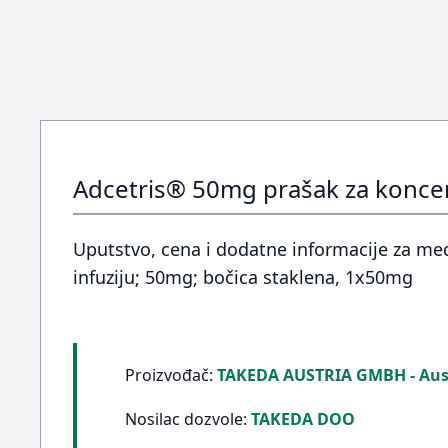
Adcetris® 50mg prašak za koncent
Uputstvo, cena i dodatne informacije za med
infuziju; 50mg; bočica staklena, 1x50mg
Proizvođač:
TAKEDA AUSTRIA GMBH - Aust
Nosilac dozvole:
TAKEDA DOO