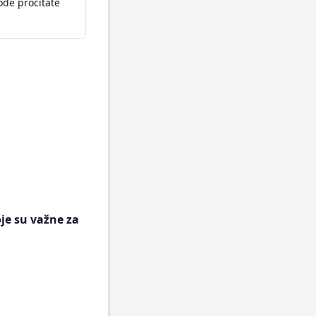
ođe pročitate
oje su važne za