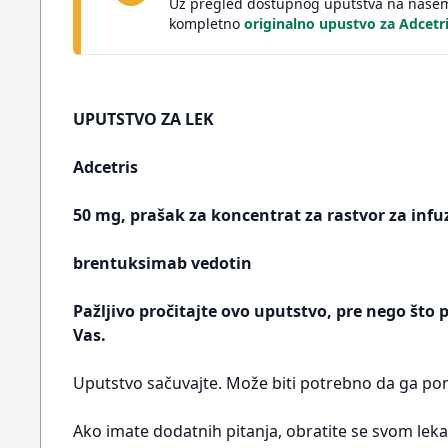
Uz pregled dostupnog uputstva na našem 
kompletno
originalno upustvo za Adcetr
UPUTSTVO ZA LEK
Adcetris
50 mg, prašak za koncentrat za rastvor za infu
brentuksimab vedotin
Pažljivo pročitajte ovo uputstvo, pre nego što 
Vas.
Uputstvo sačuvajte. Može biti potrebno da ga pon
Ako imate dodatnih pitanja, obratite se svom lekar