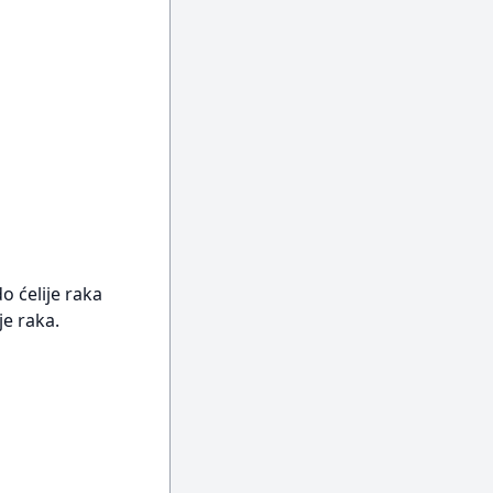
o ćelije raka
e raka.