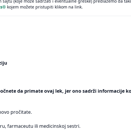
sajtu (koje može sadržati i eventualne greške) predlažemo da tak
is®
kojem možete pristupiti klikom na link.
ziju
počnete da primate ovaj lek, jer ono sadrži informacije k
ovo pročitate.
u, farmaceutu ili medicinskoj sestri.