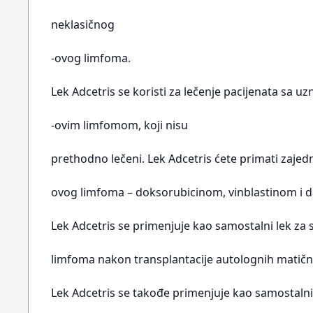
neklasičnog
-ovog limfoma.
Lek Adcetris se koristi za lečenje pacijenata sa 
-ovim limfomom, koji nisu
prethodno lečeni. Lek Adcetris ćete primati zaje
ovog limfoma – doksorubicinom, vinblastinom i 
Lek Adcetris se primenjuje kao samostalni lek za
limfoma nakon transplantacije autolognih matični
Lek Adcetris se takođe primenjuje kao samostalni