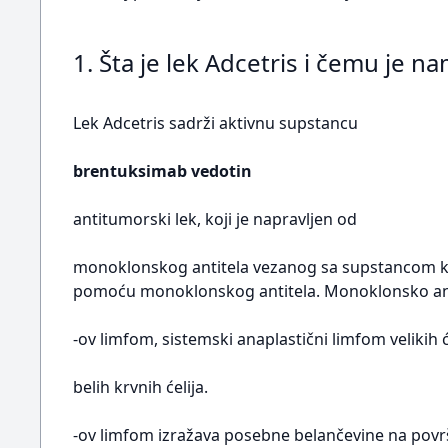
1. Šta je lek Adcetris i čemu je n
Lek Adcetris sadrži aktivnu supstancu
brentuksimab vedotin
antitumorski lek, koji je napravljen od
monoklonskog antitela vezanog sa supstancom koja
pomoću monoklonskog antitela. Monoklonsko antit
-ov limfom, sistemski anaplastični limfom velikih ć
belih krvnih ćelija.
-ov limfom izražava posebne belančevine na površi