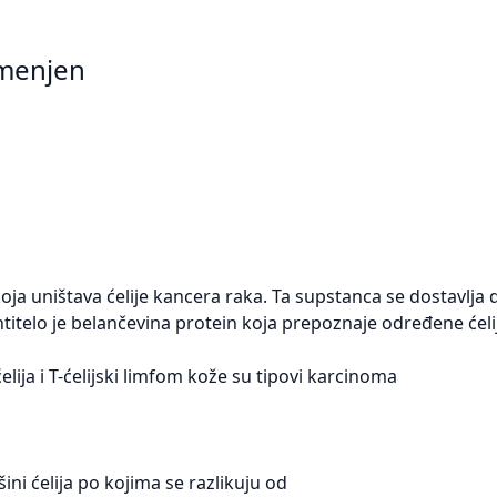
amenjen
 uništava ćelije kancera raka. Ta supstanca se dostavlja d
elo je belančevina protein koja prepoznaje određene ćelij
elija i T-ćelijski limfom kože su tipovi karcinoma
ni ćelija po kojima se razlikuju od