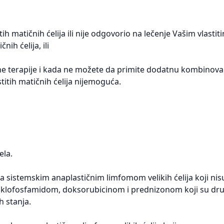
ih matičnih ćelija ili nije odgovorio na lečenje Vašim vlasti
ih ćelija, ili
dne terapije i kada ne možete da primite dodatnu kombinov
stitih matičnih ćelija nijemoguća.
ela.
 sa sistemskim anaplastičnim limfomom velikih ćelija koji n
a ciklofosfamidom, doksorubicinom i prednizonom koji su dru
h stanja.