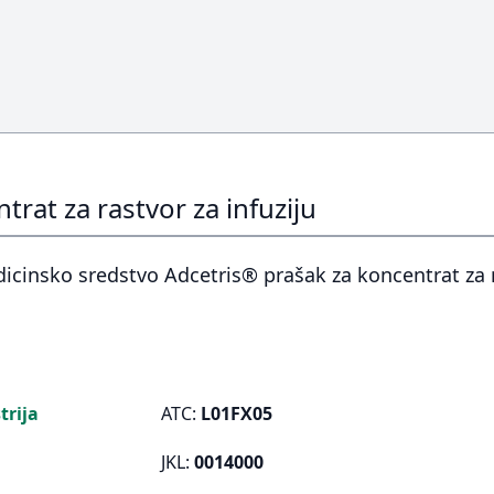
rat za rastvor za infuziju
icinsko sredstvo Adcetris® prašak za koncentrat za 
rija
ATC:
L01FX05
JKL:
0014000