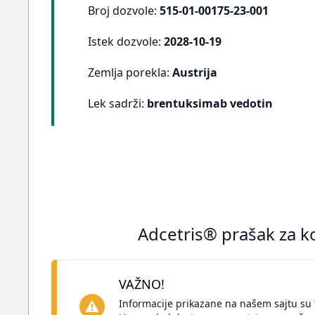
Broj dozvole:
515-01-00175-23-001
Istek dozvole:
2028-10-19
Zemlja porekla:
Austrija
Lek sadrži:
brentuksimab vedotin
Adcetris® prašak za ko
VAŽNO!
Informacije prikazane na našem sajtu su 