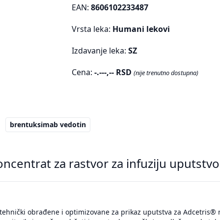
EAN:
8606102233487
Vrsta leka:
Humani lekovi
Izdavanje leka:
SZ
Cena:
-.---,-- RSD
(nije trenutno dostupna)
brentuksimab vedotin
ncentrat za rastvor za infuziju uputstvo
tehnički obrađene i optimizovane za prikaz uputstva za Adcetris® 