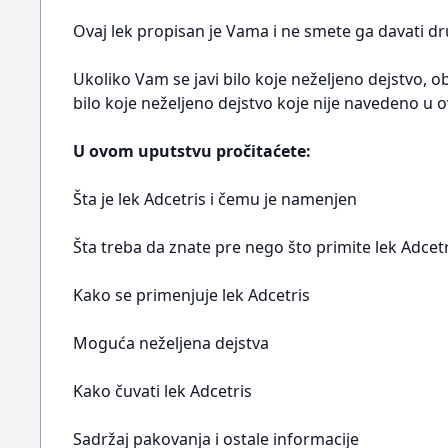
Ovaj lek propisan je Vama i ne smete ga davati dru
Ukoliko Vam se javi bilo koje neželjeno dejstvo, ob
bilo koje neželjeno dejstvo koje nije navedeno u o
U ovom uputstvu pročitaćete:
Šta je lek Adcetris i čemu je namenjen
Šta treba da znate pre nego što primite lek Adcetr
Kako se primenjuje lek Adcetris
Moguća neželjena dejstva
Kako čuvati lek Adcetris
Sadržaj pakovanja i ostale informacije