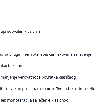
uznapredovalim klasičnim
dno sa drugim hemioterapijskim lekovima za lečenje
dakarbazinom.
 smanjenje verovatnoće povratka klasičnog
h ćelija kod pacijenata sa određenim faktorima rizika.
 lek monoterapija za lečenje klasičnog