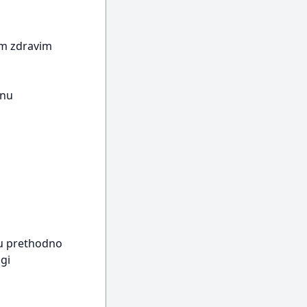
tim zdravim
anu
isu prethodno
gi