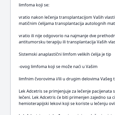
limfoma koji se:
vratio nakon lečenja transplantacijom Vaših vlastit
matičnim ćelijama transplantacija autolognih matičn
vratio ili nije odgovorio na najmanje dve pretho
antitumorsku terapiju ili transplantacija Vaših vla
Sistemski anaplastični limfom velikih ćelija je tip
-ovog limfoma koji se može naći u Vašim
limfnim čvorovima i/ili u drugim delovima Vašeg t
Lek Adcetris se primjenjuje za lečenje pacijenata
lečeni. Lek Adcetris će biti primenjen zajedno s
hemioterapijski lekovi koji se koriste u lečenju ovi