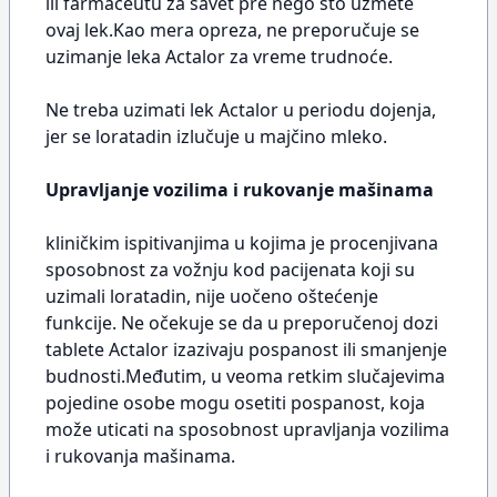
ili farmaceutu za savet pre nego što uzmete
ovaj lek.Kao mera opreza, ne preporučuje se
uzimanje leka Actalor za vreme trudnoće.
Ne treba uzimati lek Actalor u periodu dojenja,
jer se loratadin izlučuje u majčino mleko.
Upravljanje vozilima i rukovanje mašinama
kliničkim ispitivanjima u kojima je procenjivana
sposobnost za vožnju kod pacijenata koji su
uzimali loratadin, nije uočeno oštećenje
funkcije. Ne očekuje se da u preporučenoj dozi
tablete Actalor izazivaju pospanost ili smanjenje
budnosti.Međutim, u veoma retkim slučajevima
pojedine osobe mogu osetiti pospanost, koja
može uticati na sposobnost upravljanja vozilima
i rukovanja mašinama.