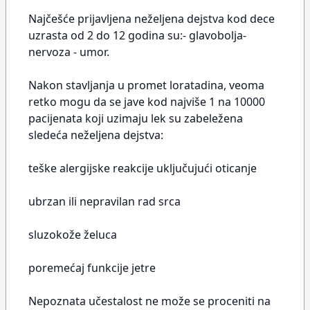
Najčešće prijavljena neželjena dejstva kod dece
uzrasta od 2 do 12 godina su:- glavobolja-
nervoza - umor.
Nakon stavljanja u promet loratadina, veoma
retko mogu da se jave kod najviše 1 na 10000
pacijenata koji uzimaju lek su zabeležena
sledeća neželjena dejstva:
teške alergijske reakcije uključujući oticanje
ubrzan ili nepravilan rad srca
sluzokože želuca
poremećaj funkcije jetre
Nepoznata učestalost ne može se proceniti na