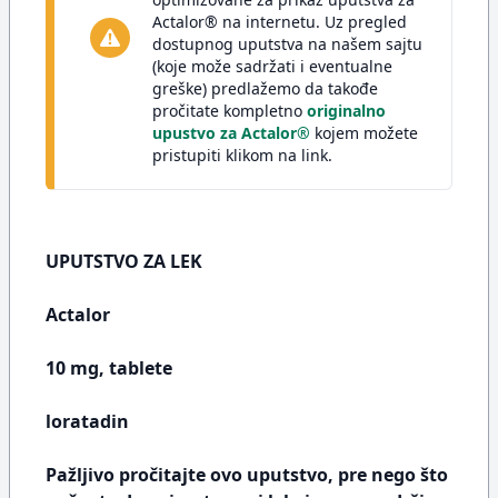
Actalor® na internetu. Uz pregled
dostupnog uputstva na našem sajtu
(koje može sadržati i eventualne
greške) predlažemo da takođe
pročitate kompletno
originalno
upustvo za Actalor®
kojem možete
pristupiti klikom na link.
UPUTSTVO ZA LEK
Actalor
10 mg, tablete
loratadin
Pažljivo pročitajte ovo uputstvo, pre nego što