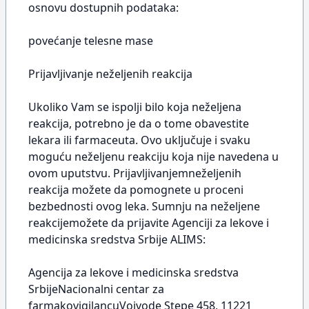
osnovu dostupnih podataka:
povećanje telesne mase
Prijavljivanje neželjenih reakcija
Ukoliko Vam se ispolji bilo koja neželjena
reakcija, potrebno je da o tome obavestite
lekara ili farmaceuta. Ovo uključuje i svaku
moguću neželjenu reakciju koja nije navedena u
ovom uputstvu. Prijavljivanjemneželjenih
reakcija možete da pomognete u proceni
bezbednosti ovog leka. Sumnju na neželjene
reakcijemožete da prijavite Agenciji za lekove i
medicinska sredstva Srbije ALIMS:
Agencija za lekove i medicinska sredstva
SrbijeNacionalni centar za
farmakovigilancuVojvode Stepe 458, 11221