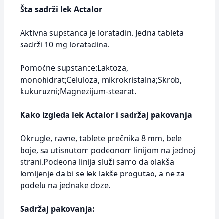
Šta sadrži lek Actalor
Aktivna supstanca je loratadin. Jedna tableta
sadrži 10 mg loratadina.
Pomoćne supstance:Laktoza,
monohidrat;Celuloza, mikrokristalna;Skrob,
kukuruzni;Magnezijum-stearat.
Kako izgleda lek Actalor i sadržaj pakovanja
Okrugle, ravne, tablete prečnika 8 mm, bele
boje, sa utisnutom podeonom linijom na jednoj
strani.Podeona linija služi samo da olakša
lomljenje da bi se lek lakše progutao, a ne za
podelu na jednake doze.
Sadržaj pakovanja: