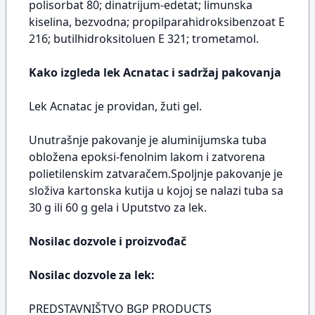
polisorbat 80; dinatrijum-edetat; limunska
kiselina, bezvodna; propilparahidroksibenzoat E
216; butilhidroksitoluen E 321; trometamol.
Kako izgleda lek Acnatac i sadržaj pakovanja
Lek Acnatac je providan, žuti gel.
Unutrašnje pakovanje je aluminijumska tuba
obložena epoksi-fenolnim lakom i zatvorena
polietilenskim zatvaračem.Spoljnje pakovanje je
složiva kartonska kutija u kojoj se nalazi tuba sa
30 g ili 60 g gela i Uputstvo za lek.
Nosilac dozvole i proizvođač
Nosilac dozvole za lek:
PREDSTAVNIŠTVO BGP PRODUCTS