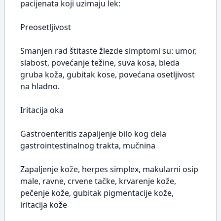
pacijenata koji uzimaju lek:
Preosetljivost
Smanjen rad štitaste žlezde simptomi su: umor,
slabost, povećanje težine, suva kosa, bleda
gruba koža, gubitak kose, povećana osetljivost
na hladno.
Iritacija oka
Gastroenteritis zapaljenje bilo kog dela
gastrointestinalnog trakta, mučnina
Zapaljenje kože, herpes simplex, makularni osip
male, ravne, crvene tačke, krvarenje kože,
pečenje kože, gubitak pigmentacije kože,
iritacija kože