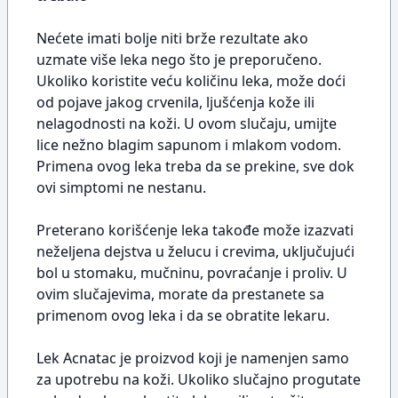
Nećete imati bolje niti brže rezultate ako
uzmate više leka nego što je preporučeno.
Ukoliko koristite veću količinu leka, može doći
od pojave jakog crvenila, ljušćenja kože ili
nelagodnosti na koži. U ovom slučaju, umijte
lice nežno blagim sapunom i mlakom vodom.
Primena ovog leka treba da se prekine, sve dok
ovi simptomi ne nestanu.
Preterano korišćenje leka takođe može izazvati
neželjena dejstva u želucu i crevima, uključujući
bol u stomaku, mučninu, povraćanje i proliv. U
ovim slučajevima, morate da prestanete sa
primenom ovog leka i da se obratite lekaru.
Lek Acnatac je proizvod koji je namenjen samo
za upotrebu na koži. Ukoliko slučajno progutate