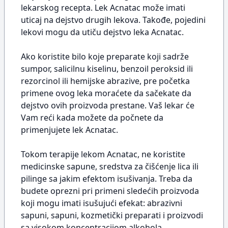
lekarskog recepta. Lek Acnatac može imati
uticaj na dejstvo drugih lekova. Takođe, pojedini
lekovi mogu da utiču dejstvo leka Acnatac.
Ako koristite bilo koje preparate koji sadrže
sumpor, salicilnu kiselinu, benzoil peroksid ili
rezorcinol ili hemijske abrazive, pre početka
primene ovog leka moraćete da sačekate da
dejstvo ovih proizvoda prestane. Vaš lekar će
Vam reći kada možete da počnete da
primenjujete lek Acnatac.
Tokom terapije lekom Acnatac, ne koristite
medicinske sapune, sredstva za čišćenje lica ili
pilinge sa jakim efektom isušivanja. Treba da
budete oprezni pri primeni sledećih proizvoda
koji mogu imati isušujući efekat: abrazivni
sapuni, sapuni, kozmetički preparati i proizvodi
sa visokom koncentracijom alkohola,