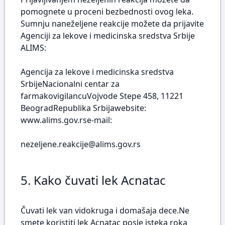
pomognete u proceni bezbednosti ovog leka.
Sumnju naneželjene reakcije možete da prijavite
Agenciji za lekove i medicinska sredstva Srbije
ALIMS:
Agencija za lekove i medicinska sredstva
SrbijeNacionalni centar za
farmakovigilancuVojvode Stepe 458, 11221
BeogradRepublika Srbijawebsite:
www.alims.gov.rse-mail:
nezeljene.reakcije@alims.gov.rs
5. Kako čuvati lek Acnatac
Čuvati lek van vidokruga i domašaja dece.Ne
smete koristiti lek Acnatac posle isteka roka