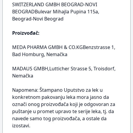
SWITZERLAND GMBH BEOGRAD-NOVI
BEOGRADBulevar Mihajla Pupina 115a,
Beograd-Novi Beograd
Proizvođač:
MEDA PHARMA GMBH & CO.KGBenzstrasse 1,
Bad Homburg, Nemačka
MADAUS GMBH,Lutticher Strasse 5, Troisdorf,
Nemačka
Napomena: Štampano Uputstvo za lek u
konkretnom pakovanju leka mora jasno da
označi onog proizvođača koji je odgovoran za
puštanje u promet upravo te serije leka, tj. da
navede samo tog proizvođača, a ostale da
izostavi.