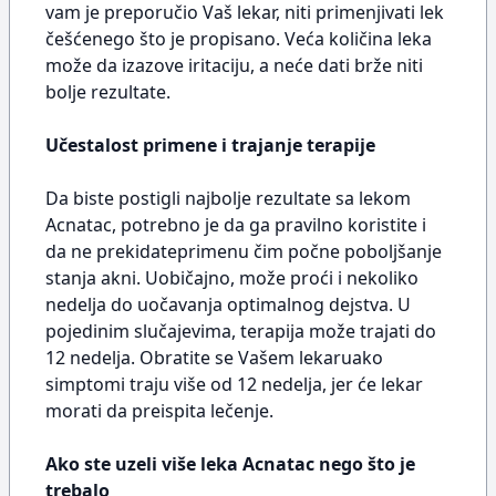
vam je preporučio Vaš lekar, niti primenjivati lek
češćenego što je propisano. Veća količina leka
može da izazove iritaciju, a neće dati brže niti
bolje rezultate.
Učestalost primene i trajanje terapije
Da biste postigli najbolje rezultate sa lekom
Acnatac, potrebno je da ga pravilno koristite i
da ne prekidateprimenu čim počne poboljšanje
stanja akni. Uobičajno, može proći i nekoliko
nedelja do uočavanja optimalnog dejstva. U
pojedinim slučajevima, terapija može trajati do
12 nedelja. Obratite se Vašem lekaruako
simptomi traju više od 12 nedelja, jer će lekar
morati da preispita lečenje.
Ako ste uzeli više leka Acnatac nego što je
trebalo