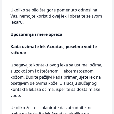
Ukoliko se bilo šta gore pomenuto odnosi na
Vas, nemojte koristiti ovaj lek i obratite se svom
lekaru.
Upozorenja i mere opreza
Kada uzimate lek Acnatac, posebno vodite
računa:
izbegavajte kontakt ovog leka sa ustima, očima,
sluzokožom i oštećenom ili ekcematoznom
kožom. Budite pažljivi kada primenjujete lek na
osetljivim delovima kože. U slučaju slučajnog
kontakta lekasa očima, isperite sa dosta mlake
vode.
Ukoliko želite ili planirate da zatrudnite, ne
treba da koristite lek Acnatac, ukoliko ne