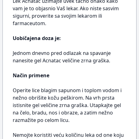
Lek Acnatac uzimajte uvek tačno onako kako
vam je to objasnio Vaš lekar. Ako niste sasvim
sigurni, proverite sa svojim lekarom ili
farmaceutom.
Uobičajena doza je:
Jednom dnevno pred odlazak na spavanje
nanesite gel Acnatac veličine zrna graška.
Način primene
Operite lice blagim sapunom i toplom vodom i
nežno obrišite kožu peškirom. Na vrh prsta
istisnite gel veličine zrna graška. Utapkajte gel
na čelo, bradu, nos i obraze, a zatim nežno
razmažite po celom licu.
Nemojte koristiti veću količinu leka od one koju