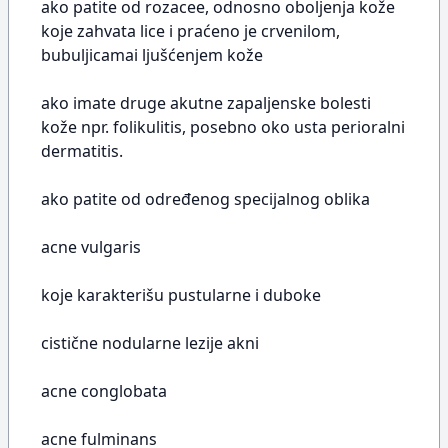
ako patite od rozacee, odnosno oboljenja kože
koje zahvata lice i praćeno je crvenilom,
bubuljicamai ljušćenjem kože
ako imate druge akutne zapaljenske bolesti
kože npr. folikulitis, posebno oko usta perioralni
dermatitis.
ako patite od određenog specijalnog oblika
acne vulgaris
koje karakterišu pustularne i duboke
cistične nodularne lezije akni
acne conglobata
acne fulminans