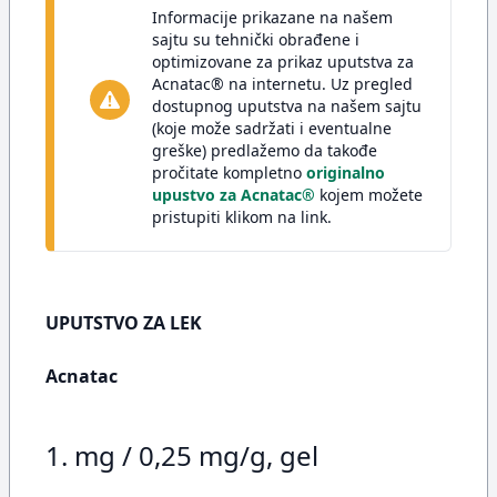
Informacije prikazane na našem
sajtu su tehnički obrađene i
optimizovane za prikaz uputstva za
Acnatac® na internetu. Uz pregled
dostupnog uputstva na našem sajtu
(koje može sadržati i eventualne
greške) predlažemo da takođe
pročitate kompletno
originalno
upustvo za Acnatac®
kojem možete
pristupiti klikom na link.
UPUTSTVO ZA LEK
Acnatac
1. mg / 0,25 mg/g, gel