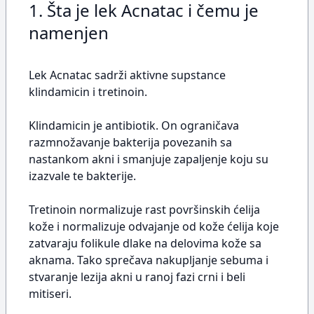
1. Šta je lek Acnatac i čemu je
namenjen
Lek Acnatac sadrži aktivne supstance
klindamicin i tretinoin.
Klindamicin je antibiotik. On ograničava
razmnožavanje bakterija povezanih sa
nastankom akni i smanjuje zapaljenje koju su
izazvale te bakterije.
Tretinoin normalizuje rast površinskih ćelija
kože i normalizuje odvajanje od kože ćelija koje
zatvaraju folikule dlake na delovima kože sa
aknama. Tako sprečava nakupljanje sebuma i
stvaranje lezija akni u ranoj fazi crni i beli
mitiseri.