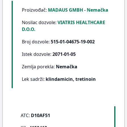
Proizvođač:
MADAUS GMBH - Nemačka
Nosilac dozvole:
VIATRIS HEALTHCARE
D.O.O.
Broj dozvole:
515-01-04675-19-002
Istek dozvole:
2071-01-05
Zemlja porekla:
Nemačka
Lek sadrži:
klindamicin, tretinoin
ATC:
D10AF51