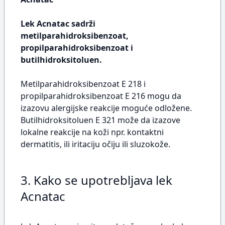
Lek Acnatac sadrži
metilparahidroksibenzoat,
propilparahidroksibenzoat i
butilhidroksitoluen.
Metilparahidroksibenzoat E 218 i
propilparahidroksibenzoat E 216 mogu da
izazovu alergijske reakcije moguće odložene.
Butilhidroksitoluen E 321 može da izazove
lokalne reakcije na koži npr. kontaktni
dermatitis, ili iritaciju očiju ili sluzokože.
3. Kako se upotrebljava lek
Acnatac