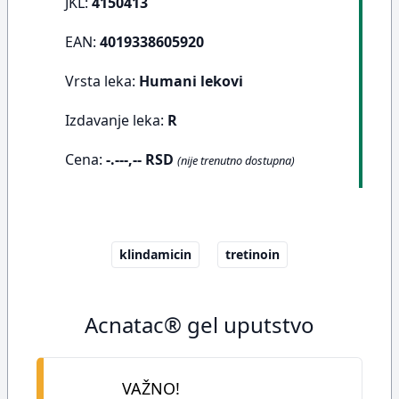
JKL:
4150413
EAN:
4019338605920
Vrsta leka:
Humani lekovi
Izdavanje leka:
R
Cena:
-.---,-- RSD
(nije trenutno dostupna)
klindamicin
tretinoin
Acnatac® gel uputstvo
VAŽNO!