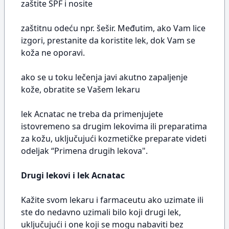
zaštite SPF i nosite
zaštitnu odeću npr. šešir. Međutim, ako Vam lice
izgori, prestanite da koristite lek, dok Vam se
koža ne oporavi.
ako se u toku lečenja javi akutno zapaljenje
kože, obratite se Vašem lekaru
lek Acnatac ne treba da primenjujete
istovremeno sa drugim lekovima ili preparatima
za kožu, uključujući kozmetičke preparate videti
odeljak “Primena drugih lekova".
Drugi lekovi i lek Acnatac
Kažite svom lekaru i farmaceutu ako uzimate ili
ste do nedavno uzimali bilo koji drugi lek,
uključujući i one koji se mogu nabaviti bez