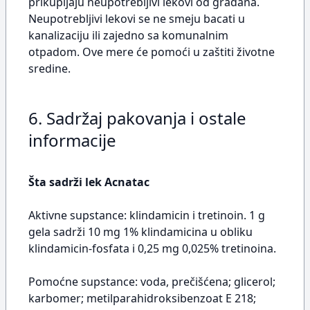
prikupljaju neupotrebljivi lekovi od građana.
Neupotrebljivi lekovi se ne smeju bacati u
kanalizaciju ili zajedno sa komunalnim
otpadom. Ove mere će pomoći u zaštiti životne
sredine.
6. Sadržaj pakovanja i ostale
informacije
Šta sadrži lek Acnatac
Aktivne supstance: klindamicin i tretinoin. 1 g
gela sadrži 10 mg 1% klindamicina u obliku
klindamicin-fosfata i 0,25 mg 0,025% tretinoina.
Pomoćne supstance: voda, prečišćena; glicerol;
karbomer; metilparahidroksibenzoat E 218;