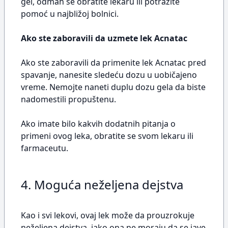
gel, odmah se obratite lekaru ili potražite
pomoć u najbližoj bolnici.
Ako ste zaboravili da uzmete lek Acnatac
Ako ste zaboravili da primenite lek Acnatac pred
spavanje, nanesite sledeću dozu u uobičajeno
vreme. Nemojte naneti duplu dozu gela da biste
nadomestili propuštenu.
Ako imate bilo kakvih dodatnih pitanja o
primeni ovog leka, obratite se svom lekaru ili
farmaceutu.
4. Moguća neželjena dejstva
Kao i svi lekovi, ovaj lek može da prouzrokuje
neželjena dejstva, iako ona ne moraju da se jave