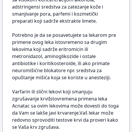
adstringensi sredstva za zatezanje kože i
smanjivanje pora, parfemi i kozmetički
preparati koji sadrže ekstrakte limete.
Potrebno je da se posavetujete sa lekarom pre
primene ovog leka istovremeno sa drugim
lekovima koji sadrže eritromicin ili
metronidazol, aminoglikozide i ostale
antibiotike i koritikosteroide, ili ako primate
neuromišićne blokatore npr. sredstva za
opuštanje mišića koja se koriste u anesteziji.
Varfarin ili slični lekovi koji smanjuju
zgrušavanje krviIstovremena primena leka
Acnatac sa ovim lekovima može dovesti do toga
da Vam se lakše javi krvarenje.Vaš lekar može
redovno sprovoditi testove krvi da proveri kako
se Vaša krv zgrušava.