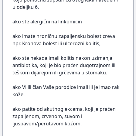
u odeljku 6.
ako ste alergični na linkomicin
ako imate hroničnu zapaljensku bolest creva
npr. Kronova bolest ili ulcerozni kolitis,
ako ste nekada imali kolitis nakon uzimanja
antibiotika, koji je bio praćen dugotrajnom ili
teškom dijarejom ili grčevima u stomaku.
ako Vi ili član Vaše porodice imali ili je imao rak
kože.
ako patite od akutnog ekcema, koji je praćen
zapaljenom, crvenom, suvom i
ljuspavom/perutavom kožom.