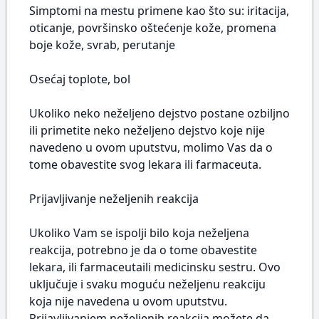
Simptomi na mestu primene kao što su: iritacija,
oticanje, površinsko oštećenje kože, promena
boje kože, svrab, perutanje
Osećaj toplote, bol
Ukoliko neko neželjeno dejstvo postane ozbiljno
ili primetite neko neželjeno dejstvo koje nije
navedeno u ovom uputstvu, molimo Vas da o
tome obavestite svog lekara ili farmaceuta.
Prijavljivanje neželjenih reakcija
Ukoliko Vam se ispolji bilo koja neželjena
reakcija, potrebno je da o tome obavestite
lekara, ili farmaceutaili medicinsku sestru. Ovo
uključuje i svaku moguću neželjenu reakciju
koja nije navedena u ovom uputstvu.
Prijavljivanjem neželjenih reakcija možete da