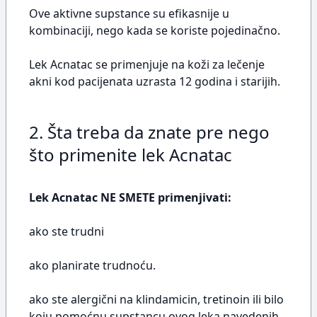
Ove aktivne supstance su efikasnije u
kombinaciji, nego kada se koriste pojedinačno.
Lek Acnatac se primenjuje na koži za lečenje
akni kod pacijenata uzrasta 12 godina i starijih.
2. Šta treba da znate pre nego
što primenite lek Acnatac
Lek Acnatac NE SMETE primenjivati:
ako ste trudni
ako planirate trudnoću.
ako ste alergični na klindamicin, tretinoin ili bilo
koju pomoćnu supstancu ovog leka navedenih