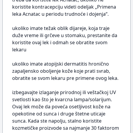
koristite kontracepciju videti odeljak „Primena
leka Acnatac u periodu trudnoće i dojenja“.
ukoliko imate težak oblik dijareje, koja traje
duže vreme ili grčeve u stomaku, prestanite da
koristite ovaj lek i odmah se obratite svom
lekaru
ukoliko imate atopijski dermatitis hronično
zapaljensko oboljenje kože koje prati svrab,
obratite se svom lekaru pre primene ovog leka.
izbegavajte izlaganje prirodnoj ili veštačkoj UV
svetlosti kao što je kvarcna lampa/solarijum.
Ovaj lek može da poveća osetljivost kože na
opekotine od sunca i druge štetne uticaje
sunca. Kada ste napolju, stalno koristite
kozmetičke proizvode sa najmanje 30 faktorom