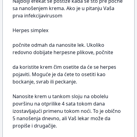
Najbolji efekat se postiže kada se što pre počne
sa nanošenjem krema. Ako je u pitanju Vaša
prva infekcijavirusom
Herpes simplex
počnite odmah da nanosite lek. Ukoliko
redovno dobijate herpesne plikove, počnite
da koristite krem čim osetite da će se herpes
pojaviti. Moguće je da ćete to osetiti kao
bockanje, svrab ili peckanje.
Nanosite krem u tankom sloju na obolelu
površinu na otprilike 4 sata tokom dana
izostavljajući primenu tokom noći. To je obično
5 nanošenja dnevno, ali Vaš lekar može da
propiše i drugačije.