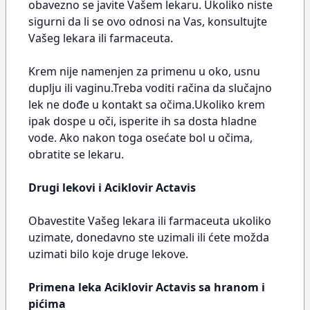
obavezno se javite Vašem lekaru. Ukoliko niste
sigurni da li se ovo odnosi na Vas, konsultujte
Vašeg lekara ili farmaceuta.
Krem nije namenjen za primenu u oko, usnu
duplju ili vaginu.Treba voditi račina da slučajno
lek ne dođe u kontakt sa očima.Ukoliko krem
ipak dospe u oči, isperite ih sa dosta hladne
vode. Ako nakon toga osećate bol u očima,
obratite se lekaru.
Drugi lekovi i Aciklovir Actavis
Obavestite Vašeg lekara ili farmaceuta ukoliko
uzimate, donedavno ste uzimali ili ćete možda
uzimati bilo koje druge lekove.
Primena leka Aciklovir Actavis sa hranom i
pićima