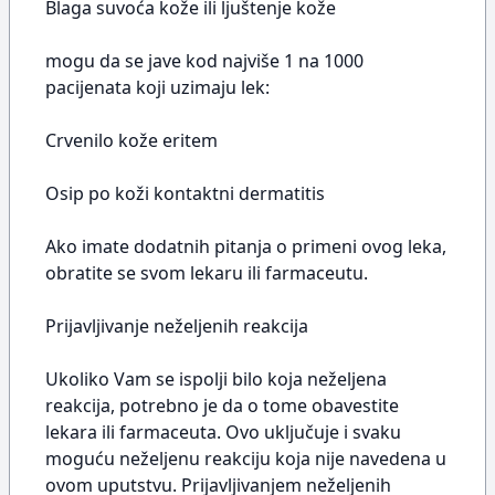
Blaga suvoća kože ili ljuštenje kože
mogu da se jave kod najviše 1 na 1000
pacijenata koji uzimaju lek:
Crvenilo kože eritem
Osip po koži kontaktni dermatitis
Ako imate dodatnih pitanja o primeni ovog leka,
obratite se svom lekaru ili farmaceutu.
Prijavljivanje neželjenih reakcija
Ukoliko Vam se ispolji bilo koja neželjena
reakcija, potrebno je da o tome obavestite
lekara ili farmaceuta. Ovo uključuje i svaku
moguću neželjenu reakciju koja nije navedena u
ovom uputstvu. Prijavljivanjem neželjenih