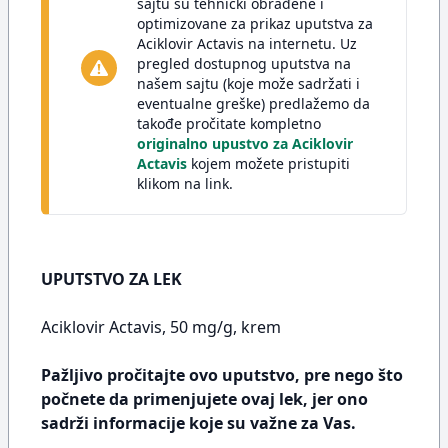
sajtu su tehnički obrađene i
optimizovane za prikaz uputstva za
Aciklovir Actavis na internetu. Uz
pregled dostupnog uputstva na
našem sajtu (koje može sadržati i
eventualne greške) predlažemo da
takođe pročitate kompletno
originalno upustvo za Aciklovir
Actavis
kojem možete pristupiti
klikom na link.
UPUTSTVO ZA LEK
Aciklovir Actavis, 50 mg/g, krem
Pažljivo pročitajte ovo uputstvo, pre nego što
počnete da primenjujete ovaj lek, jer ono
sadrži informacije koje su važne za Vas.