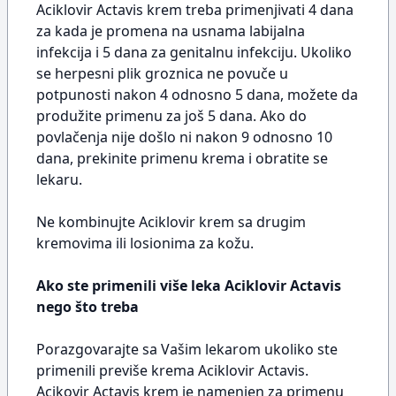
Aciklovir Actavis krem treba primenjivati 4 dana
za kada je promena na usnama labijalna
infekcija i 5 dana za genitalnu infekciju. Ukoliko
se herpesni plik groznica ne povuče u
potpunosti nakon 4 odnosno 5 dana, možete da
produžite primenu za još 5 dana. Ako do
povlačenja nije došlo ni nakon 9 odnosno 10
dana, prekinite primenu krema i obratite se
lekaru.
Ne kombinujte Aciklovir krem sa drugim
kremovima ili losionima za kožu.
Ako ste primenili više leka Aciklovir Actavis
nego što treba
Porazgovarajte sa Vašim lekarom ukoliko ste
primenili previše krema Aciklovir Actavis.
Acikovir Actavis krem je namenjen za primenu