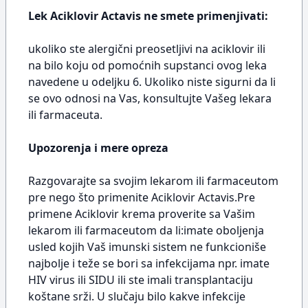
Lek Aciklovir Actavis ne smete primenjivati:
ukoliko ste alergični preosetljivi na aciklovir ili
na bilo koju od pomoćnih supstanci ovog leka
navedene u odeljku 6. Ukoliko niste sigurni da li
se ovo odnosi na Vas, konsultujte Vašeg lekara
ili farmaceuta.
Upozorenja i mere opreza
Razgovarajte sa svojim lekarom ili farmaceutom
pre nego što primenite Aciklovir Actavis.Pre
primene Aciklovir krema proverite sa Vašim
lekarom ili farmaceutom da li:imate oboljenja
usled kojih Vaš imunski sistem ne funkcioniše
najbolje i teže se bori sa infekcijama npr. imate
HIV virus ili SIDU ili ste imali transplantaciju
koštane srži. U slučaju bilo kakve infekcije