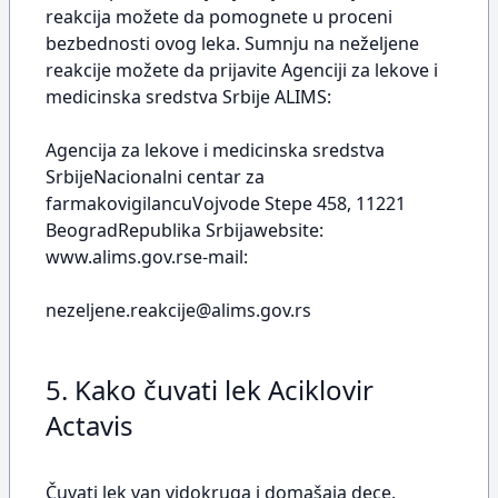
reakcija možete da pomognete u proceni
bezbednosti ovog leka. Sumnju na neželjene
reakcije možete da prijavite Agenciji za lekove i
medicinska sredstva Srbije ALIMS:
Agencija za lekove i medicinska sredstva
SrbijeNacionalni centar za
farmakovigilancuVojvode Stepe 458, 11221
BeogradRepublika Srbijawebsite:
www.alims.gov.rse-mail:
nezeljene.reakcije@alims.gov.rs
5. Kako čuvati lek Aciklovir
Actavis
Čuvati lek van vidokruga i domašaja dece.