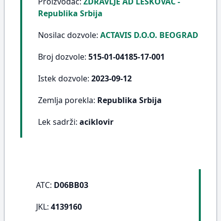
Proizvođač:
ZDRAVLJE AD LESKOVAC -
Republika Srbija
Nosilac dozvole:
ACTAVIS D.O.O. BEOGRAD
Broj dozvole:
515-01-04185-17-001
Istek dozvole:
2023-09-12
Zemlja porekla:
Republika Srbija
Lek sadrži:
aciklovir
ATC:
D06BB03
JKL:
4139160