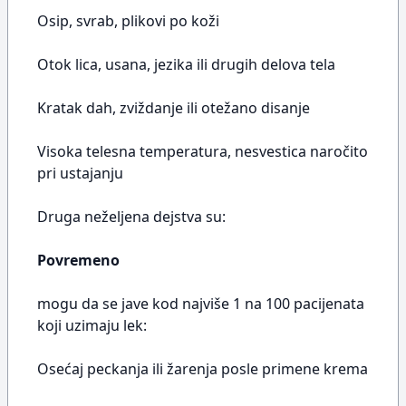
Osip, svrab, plikovi po koži
Otok lica, usana, jezika ili drugih delova tela
Kratak dah, zviždanje ili otežano disanje
Visoka telesna temperatura, nesvestica naročito
pri ustajanju
Druga neželjena dejstva su:
Povremeno
mogu da se jave kod najviše 1 na 100 pacijenata
koji uzimaju lek:
Osećaj peckanja ili žarenja posle primene krema