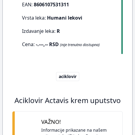
EAN:
8606107531311
Vrsta leka:
Humani lekovi
Izdavanje leka:
R
Cena:
-.---,-- RSD
(nije trenutno dostupna)
aciklovir
Aciklovir Actavis krem uputstvo
VAŽNO!
Informacije prikazane na našem