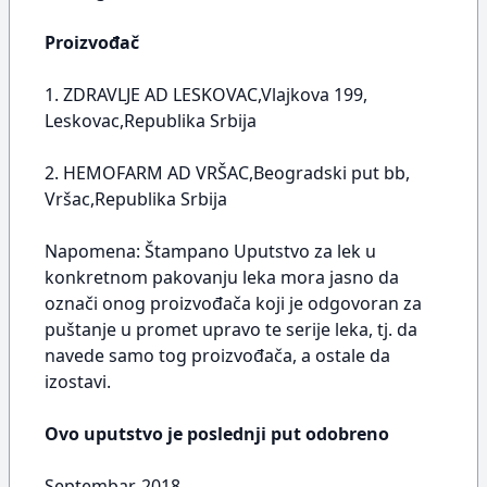
Proizvođač
1. ZDRAVLJE AD LESKOVAC,Vlajkova 199,
Leskovac,Republika Srbija
2. HEMOFARM AD VRŠAC,Beogradski put bb,
Vršac,Republika Srbija
Napomena: Štampano Uputstvo za lek u
konkretnom pakovanju leka mora jasno da
označi onog proizvođača koji je odgovoran za
puštanje u promet upravo te serije leka, tj. da
navede samo tog proizvođača, a ostale da
izostavi.
Ovo uputstvo je poslednji put odobreno
Septembar, 2018.