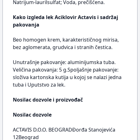
Natrijum-laurilsulfat; Voda, prečišćena.
Kako izgleda lek Aciklovir Actavis i sadržaj
pakovanja
Beo homogen krem, karakterističnog mirisa,
bez aglomerata, grudvica i stranih čestica.
Unutrašnje pakovanje: aluminijumska tuba.
Veličina pakovanja: 5 g.Spoljašnje pakovanje:
složiva kartonska kutija u kojoj se nalazi jedna
tuba i Uputstvo za lek.
Nosilac dozvole i proizvođač
Nosilac dozvole
ACTAVIS D.O.O. BEOGRADÐorđa Stanojevića
12Beograd