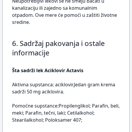
Neupotrebljivi lekovi se ne smeju bacati u
kanalizaciju ili zajedno sa komunalnim
otpadom. Ove mere će pomoći u zaštiti životne
sredine.
6. Sadržaj pakovanja i ostale
informacije
Šta sadrži lek Aciklovir Actavis
Aktivna supstanca: aciklovir.Jedan gram krema
sadrži 50 mg aciklovira.
Pomoćne supstance:Propilenglikol; Parafin, beli,
meki; Parafin, tečni, laki; Cetilalkohol;
Stearilalkohol; Poloksamer 407;