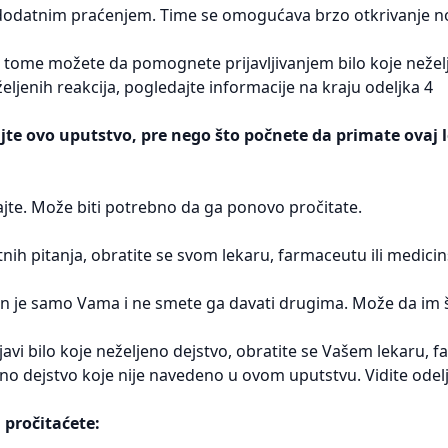
 dodatnim praćenjem. Time se omogućava brzo otkrivanje 
u tome možete da pomognete prijavljivanjem bilo koje neželje
eželjenih reakcija, pogledajte informacije na kraju odeljka 4
ajte ovo uputstvo, pre nego što počnete da primate ovaj l
jte. Može biti potrebno da ga ponovo pročitate.
ih pitanja, obratite se svom lekaru, farmaceutu ili medicins
n je samo Vama i ne smete ga davati drugima. Može da im ško
avi bilo koje neželjeno dejstvo, obratite se Vašem lekaru, fa
eno dejstvo koje nije navedeno u ovom uputstvu. Vidite odelj
pročitaćete: