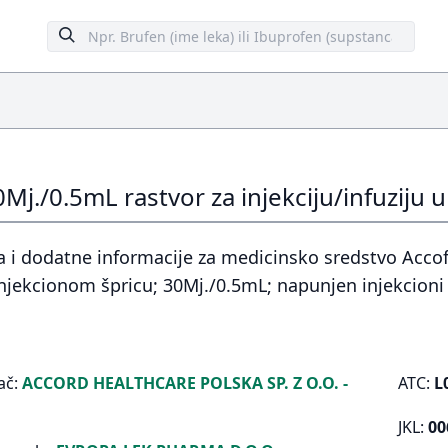
0Mj./0.5mL rastvor za injekciju/infuzij
 i dodatne informacije za medicinsko sredstvo Accofil
jekcionom špricu; 30Mj./0.5mL; napunjen injekcioni 
ač:
ACCORD HEALTHCARE POLSKA SP. Z O.O. -
ATC:
L
JKL:
00