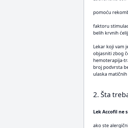
pomoću rekombin
faktoru stimulac
belih krvnih ćel
Lekar koji vam j
objasniti zbog če
hemoterapija-tra
broj podvrsta be
ulaska matičnih 
2. Šta treb
Lek Accofil ne 
ako ste alergičn