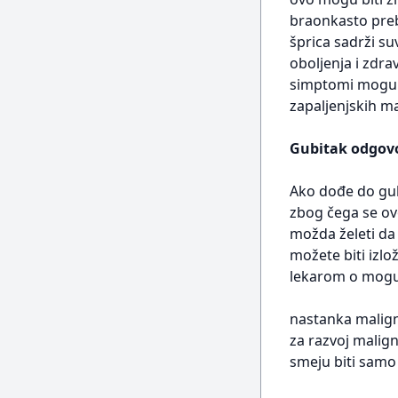
braonkasto preb
šprica sadrži su
oboljenja i zdra
simptomi mogu u
zapaljenjskih ma
Gubitak odgovo
Ako dođe do gub
zbog čega se ovo
možda želeti da 
možete biti izlo
lekarom o mogu
nastanka maligni
za razvoj malign
smeju biti samo