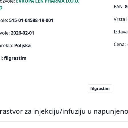
dozvole:
EVROPA LEK PHARMA D.O.O.
EAN:
8
D
Vrsta 
vole:
515-01-04588-19-001
Izdava
vole:
2026-02-01
Cena:
orekla:
Poljska
i:
filgrastim
filgrastim
 rastvor za injekciju/infuziju u napunje