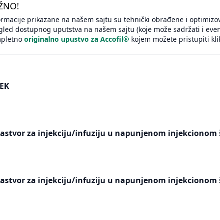
ŽNO!
ormacije prikazane na našem sajtu su tehnički obrađene i optimizov
gled dostupnog uputstva na našem sajtu (koje može sadržati i eve
pletno
originalno upustvo za Accofil®
kojem možete pristupiti kli
EK
rastvor za injekciju/infuziju u napunjenom injekcionom 
rastvor za injekciju/infuziju u napunjenom injekcionom 