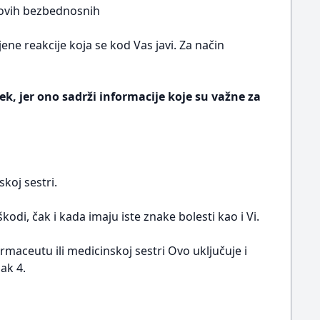
novih bezbednosnih
ne reakcije koja se kod Vas javi. Za način
ek, jer ono sadrži informacije koje su važne za
koj sestri.
di, čak i kada imaju iste znake bolesti kao i Vi.
rmaceutu ili medicinskoj sestri Ovo uključuje i
ak 4.