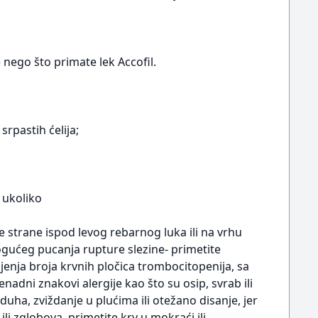
nego što primate lek Accofil.
srpastih ćelija;
 ukoliko
 strane ispod levog rebarnog luka ili na vrhu
gućeg pucanja rupture slezine- primetite
enja broja krvnih pločica trombocitopenija, sa
dni znakovi alergije kao što su osip, svrab ili
zduha, zviždanje u plućima ili otežano disanje, jer
ili zglobova, primetite krv u mokraći ili