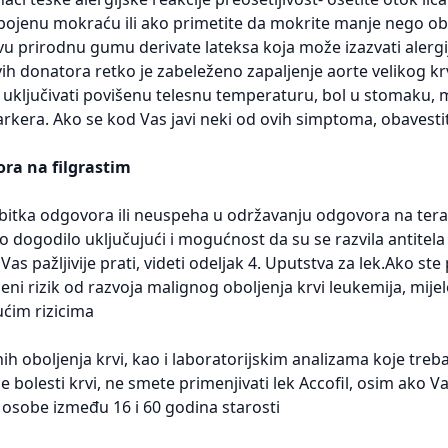
ojenu mokraću ili ako primetite da mokrite manje nego ob
vu prirodnu gumu derivate lateksa koja može izazvati alergi
vih donatora retko je zabeleženo zapaljenje aorte velikog krvn
ključivati povišenu telesnu temperaturu, bol u stomaku, m
rkera. Ako se kod Vas javi neki od ovih simptoma, obavesti
ra na filgrastim
itka odgovora ili neuspeha u održavanju odgovora na terapi
 dogodilo uključujući i mogućnost da su se razvila antitela 
Vas pažljivije prati, videti odeljak 4. Uputstva za lek.Ako 
ženi rizik od razvoja malignog oboljenja krvi leukemija, mij
ćim rizicima
h oboljenja krvi, kao i laboratorijskim analizama koje treba 
e bolesti krvi, ne smete primenjivati lek Accofil, osim ako V
 osobe između 16 i 60 godina starosti