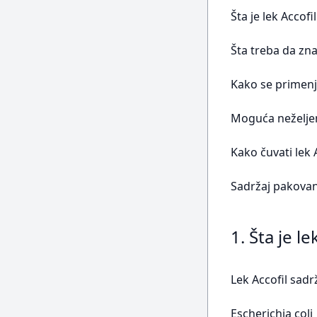
Šta je lek Accof
Šta treba da zna
Kako se primenju
Moguća neželje
Kako čuvati lek 
Sadržaj pakovanj
1. Šta je l
Lek Accofil sadr
Escherichia coli