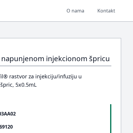
O nama
Kontakt
u u napunjenom injekcionom špricu
® rastvor za injekciju/infuziju u
špric, 5x0.5mL
03AA02
69120