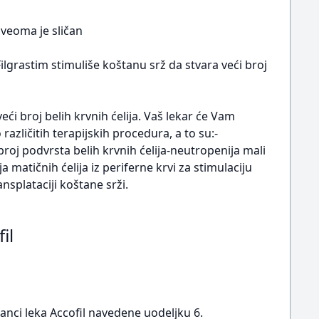
veoma je sličan
ilgrastim stimuliše koštanu srž da stvara veći broj
eći broj belih krvnih ćelija. Vaš lekar će Vam
različitih terapijskih procedura, a to su:-
roj podvrsta belih krvnih ćelija-neutropenija mali
a matičnih ćelija iz periferne krvi za stimulaciju
nsplataciji koštane srži.
il
tanci leka Accofil navedene uodeljku 6.