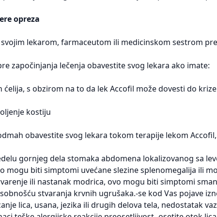
ere opreza
 svojim lekarom, farmaceutom ili medicinskom sestrom pre 
re započinjanja lečenja obavestite svog lekara ako imate:
 ćelija, s obzirom na to da lek Accofil može dovesti do krize 
ljenje kostiju
dmah obavestite svog lekara tokom terapije lekom Accofil,
redelu gornjeg dela stomaka abdomena lokalizovanog sa leve
o mogu biti simptomi uvećane slezine splenomegalija ili mo
varenje ili nastanak modrica, ovo mogu biti simptomi smanj
bnošću stvaranja krvnih ugrušaka.-se kod Vas pojave iznena
anje lica, usana, jezika ili drugih delova tela, nedostatak va
ci teške alergijske reakcije preosetljivost- osetite otok lica 