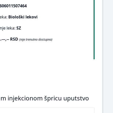
606011507464
leka:
Biološki lekovi
nje leka:
SZ
-.---,-- RSD
(nije trenutno dostupna)
nom injekcionom špricu uputstvo