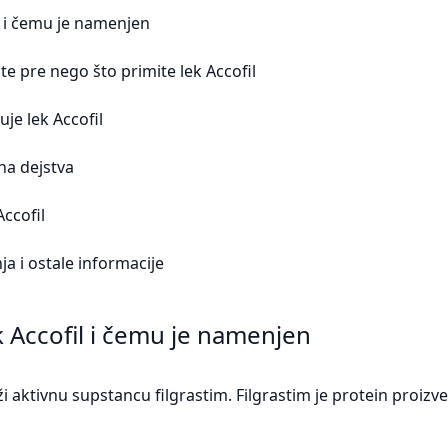
il i čemu je namenjen
te pre nego što primite lek Accofil
je lek Accofil
na dejstva
Accofil
a i ostale informacije
ek Accofil i čemu je namenjen
ži aktivnu supstancu filgrastim. Filgrastim je protein proizve