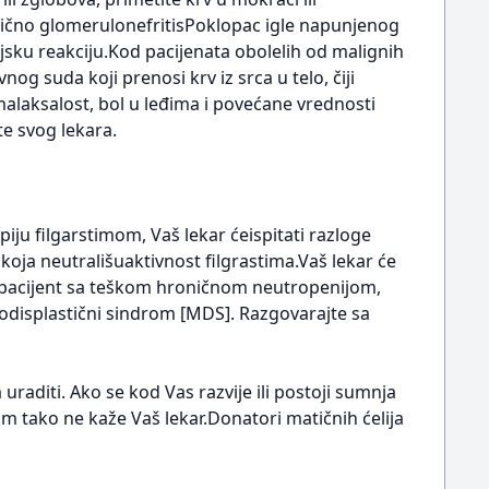
ično glomerulonefritisPoklopac igle napunjenog
jsku reakciju.Kod pacijenata obolelih od malignih
og suda koji prenosi krv iz srca u telo, čiji
alaksalost, bol u leđima i povećane vrednosti
te svog lekara.
ju filgarstimom, Vaš lekar ćeispitati razloge
koja neutrališuaktivnost filgrastima.Vaš lekar će
ste pacijent sa teškom hroničnom neutropenijom,
elodisplastični sindrom [MDS]. Razgovarajte sa
uraditi. Ako se kod Vas razvije ili postoji sumnja
am tako ne kaže Vaš lekar.Donatori matičnih ćelija