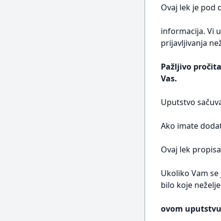
Ovaj lek je pod
informacija. Vi 
prijavljivanja n
Pažljivo pročit
Vas.
Uputstvo sačuva
Ako imate dodatn
Ovaj lek propisa
Ukoliko Vam se j
bilo koje neželj
ovom uputstvu 