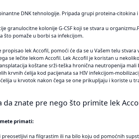
antne DNK tehnologije. Pripada grupi proteina-citokina i 
ije granulocitne kolonije G-CSF koji se stvara u organizmu.F
ija što pomaže u borbi sa infekcijom.
e propisao lek Accofil, pomoći će da se u Vašem telu stvara v
ga se lečite lekom Accofil. Lek Accofil je koristan u nekoliko 
nsplatacija koštane srži-teška hronična neutropenija mali b
lih krvnih ćelija kod pacijenata sa HIV infekcijom-mobilizacij
ćelija u krvotok nakon čega se one prikupljaju i koriste u tra
a da znate pre nego što primite lek Accof
smete primati:
i preosetljivi na filgrastim ili na bilo koju od pomoćnih sups