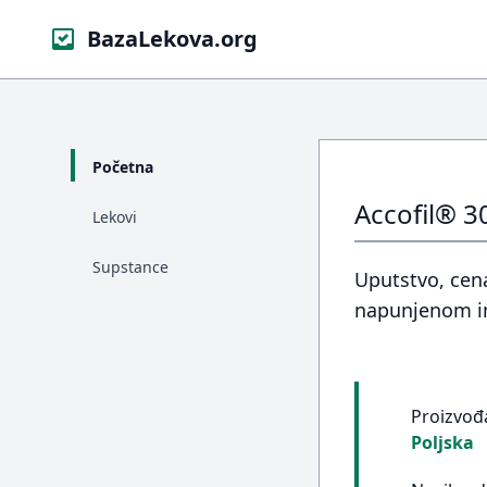
BazaLekova.org
Početna
Accofil® 3
Lekovi
Supstance
Uputstvo, cena
napunjenom in
Proizvođ
Poljska