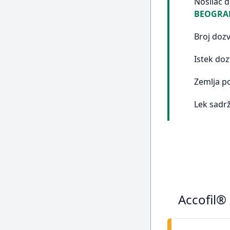
Nosilac 
BEOGRA
Broj doz
Istek doz
Zemlja p
Lek sadrž
Accofil®