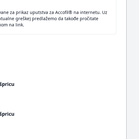
ane za prikaz uputstva za Accofil® na internetu. Uz
ntualne greške) predlažemo da takođe pročitate
kom na link.
špricu
špricu