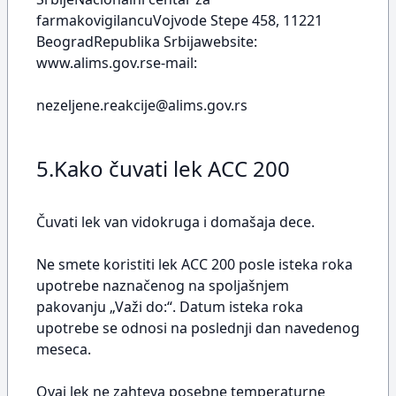
farmakovigilancuVojvode Stepe 458, 11221
BeogradRepublika Srbijawebsite:
www.alims.gov.rse-mail:
nezeljene.reakcije@alims.gov.rs
5.Kako čuvati lek ACC 200
Čuvati lek van vidokruga i domašaja dece.
Ne smete koristiti lek ACC 200 posle isteka roka
upotrebe naznačenog na spoljašnjem
pakovanju „Važi do:“. Datum isteka roka
upotrebe se odnosi na poslednji dan navedenog
meseca.
Ovaj lek ne zahteva posebne temperaturne