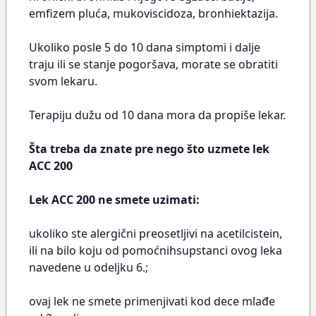
emfizem pluća, mukoviscidoza, bronhiektazija.
Ukoliko posle 5 do 10 dana simptomi i dalje
traju ili se stanje pogoršava, morate se obratiti
svom lekaru.
Terapiju dužu od 10 dana mora da propiše lekar.
Šta treba da znate pre nego što uzmete lek
ACC 200
Lek ACC 200 ne smete uzimati:
ukoliko ste alergični preosetljivi na acetilcistein,
ili na bilo koju od pomoćnihsupstanci ovog leka
navedene u odeljku 6.;
ovaj lek ne smete primenjivati kod dece mlađe