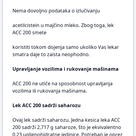
Nema dovoljno podataka o izlučivanju
acetilcistein u majčino mleko. Zbog toga, lek
ACC 200 smete
koristiti tokom dojenja samo ukoliko Vas lekar
smatra daje to zaista neophodno.
Upravljanje vozilima i rukovanje mašinama
ACC 200 ne utiče na sposobnost upravljanja
vozilima ili rukovanja mašinama.
Lek ACC 200 sadrži saharozu
Ovaj lek sadrži saharozu. Jedna kesica leka ACC
200 sadrži 2,717 g saharoze, što je ekvivalentno
0,23 ugljenohidratne jedinice. Potreban je oprez