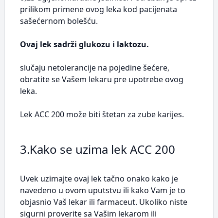
prilikom primene ovog leka kod pacijenata
sašećernom bolešću.
Ovaj lek sadrži glukozu i laktozu.
slučaju netolerancije na pojedine šećere,
obratite se Vašem lekaru pre upotrebe ovog
leka.
Lek ACC 200 može biti štetan za zube karijes.
3.Kako se uzima lek ACC 200
Uvek uzimajte ovaj lek tačno onako kako je
navedeno u ovom uputstvu ili kako Vam je to
objasnio Vaš lekar ili farmaceut. Ukoliko niste
sigurni proverite sa Vašim lekarom ili