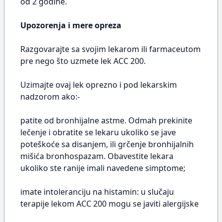
od 2 godine.
Upozorenja i mere opreza
Razgovarajte sa svojim lekarom ili farmaceutom
pre nego što uzmete lek ACC 200.
Uzimajte ovaj lek oprezno i pod lekarskim
nadzorom ako:-
patite od bronhijalne astme. Odmah prekinite
lečenje i obratite se lekaru ukoliko se jave
poteškoće sa disanjem, ili grčenje bronhijalnih
mišića bronhospazam. Obavestite lekara
ukoliko ste ranije imali navedene simptome;
imate intoleranciju na histamin: u slučaju
terapije lekom ACC 200 mogu se javiti alergijske