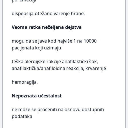
dispepsija-otežano varenje hrane.
Veoma retka neželjena dejstva
mogu da se jave kod najviše 1 na 10000
pacijenata koji uzimaju
teška alergijske rakcije anafilaktički šok,
anafilaktička/anafiloidna reakcija, krvarenje
hemoragija.
Nepoznata učestalost
ne može se proceniti na osnovu dostupnih
podataka