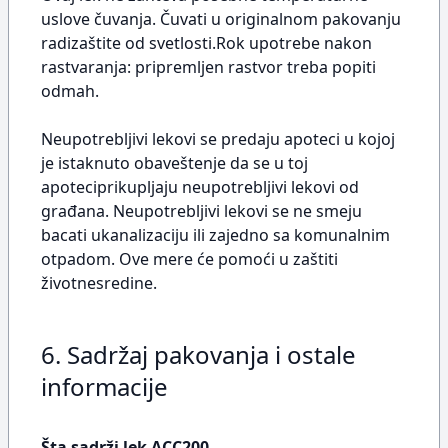
uslove čuvanja. Čuvati u originalnom pakovanju
radizaštite od svetlosti.Rok upotrebe nakon
rastvaranja: pripremljen rastvor treba popiti
odmah.
Neupotrebljivi lekovi se predaju apoteci u kojoj
je istaknuto obaveštenje da se u toj
apoteciprikupljaju neupotrebljivi lekovi od
građana. Neupotrebljivi lekovi se ne smeju
bacati ukanalizaciju ili zajedno sa komunalnim
otpadom. Ove mere će pomoći u zaštiti
životnesredine.
6. Sadržaj pakovanja i ostale
informacije
Šta sadrži lek ACC200