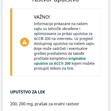
VAŽNO!
Informacije prikazane na našem
sajtu su tehnički obrađene i
optimizovane za prikaz uputstva za
ACC® 200 na internetu. Uz pregled
dostupnog uputstva na našem sajtu
(koje može sadržati i eventualne
greške) predlažemo da takođe
pročitate kompletno
originalno
upustvo za ACC® 200
kojem možete
pristupiti klikom na link.
UPUTSTVO ZA LEK
200, 200 mg, prašak za oralni rastvor