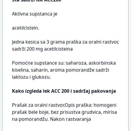
Aktivna supstanca je
acetilcistein.
Jedna kesica sa 3 grama praška za oralni rastvor,
sadrži 200 mg acetilcisteina
Pomoćne supstance su: saharoza, askorbinska
kiselina, saharin, aroma pomorandže sadrži
laktozu i glukozu.
Kako izgleda lek ACC 200 i sadržaj pakovanja
Prašak za oralni rastvor.Opis praška: homogeni
prašak bele boje, bez prisustva grudvica, mirisa
na pomorandžu. Nakon rastvaranja