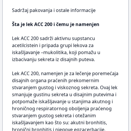
Sadržaj pakovanja i ostale informacije
Šta je lek ACC 200 i čemu je namenjen
Lek ACC 200 sadrži aktivnu supstancu
acetilcistein i pripada grupi lekova za
iskašljavanje –mukolitika, koji pomažu u
izbacivanju sekreta iz disajnih puteva.
Lek ACC 200, namenjen je za lečenje poremećaja
disajnih organa praćenih prekomernim
stvaranjem gustog i viskoznog sekreta. Ovaj lek
smanjuje gustinu sekreta u disajnim putevima i
potpomaže iskašljavanje u stanjima akutnog i
hroničnog respiratornog oboljenja praćenog
stvaranjem gustog sekreta i otežanim
iskašljavanjem kao što su: akutni bronhitis,
hronični bronhitis i njegove egzacerbacije,