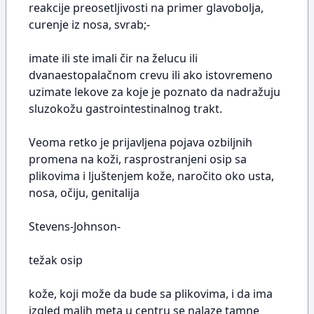
reakcije preosetljivosti na primer glavobolja,
curenje iz nosa, svrab;-
imate ili ste imali čir na želucu ili
dvanaestopalačnom crevu ili ako istovremeno
uzimate lekove za koje je poznato da nadražuju
sluzokožu gastrointestinalnog trakt.
Veoma retko je prijavljena pojava ozbiljnih
promena na koži, rasprostranjeni osip sa
plikovima i ljuštenjem kože, naročito oko usta,
nosa, očiju, genitalija
Stevens-Johnson-
težak osip
kože, koji može da bude sa plikovima, i da ima
izgled malih meta u centru se nalaze tamne