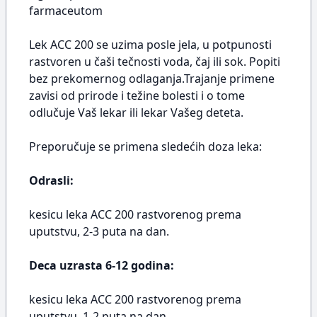
farmaceutom
Lek ACC 200 se uzima posle jela, u potpunosti
rastvoren u čaši tečnosti voda, čaj ili sok. Popiti
bez prekomernog odlaganja.Trajanje primene
zavisi od prirode i težine bolesti i o tome
odlučuje Vaš lekar ili lekar Vašeg deteta.
Preporučuje se primena sledećih doza leka:
Odrasli:
kesicu leka ACC 200 rastvorenog prema
uputstvu, 2-3 puta na dan.
Deca uzrasta 6-12 godina:
kesicu leka ACC 200 rastvorenog prema
uputstvu, 1-2 puta na dan.