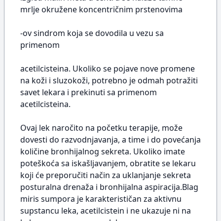
mrlje okružene koncentričnim prstenovima
-ov sindrom koja se dovodila u vezu sa
primenom
acetilcisteina. Ukoliko se pojave nove promene
na koži i sluzokoži, potrebno je odmah potražiti
savet lekara i prekinuti sa primenom
acetilcisteina.
Ovaj lek naročito na početku terapije, može
dovesti do razvodnjavanja, a time i do povećanja
količine bronhijalnog sekreta. Ukoliko imate
poteškoća sa iskašljavanjem, obratite se lekaru
koji će preporučiti način za uklanjanje sekreta
posturalna drenaža i bronhijalna aspiracija.Blag
miris sumpora je karakterističan za aktivnu
supstancu leka, acetilcistein i ne ukazuje ni na