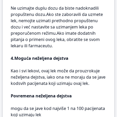
Ne uzimajte duplu dozu da biste nadoknadili
propuštenu dozu.Ako ste zaboravili da uzmete
lek, nemojte uzimati prethodno propuštenu
dozu i već nastavite sa uzimanjem leka po
preporučenom režimu.Ako imate dodatnih
pitanja o primeni ovog leka, obratite se svom
lekaru ili farmaceutu.
4.Moguća neželjena dejstva
Kao i svi lekovi, ovaj lek može da prouzrokuje
neželjena dejstva, iako ona ne moraju da se jave
kodsvih pacijenata koji uzimaju ovaj lek.
Povremena neželjena dejstva
mogu da se jave kod najviše 1 na 100 pacijenata
koji uzimaju lek