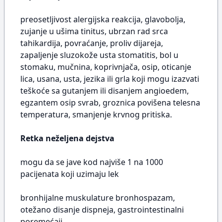
preosetljivost alergijska reakcija, glavobolja,
zujanje u ušima tinitus, ubrzan rad srca
tahikardija, povraćanje, proliv dijareja,
zapaljenje sluzokože usta stomatitis, bol u
stomaku, mučnina, koprivnjača, osip, oticanje
lica, usana, usta, jezika ili grla koji mogu izazvati
teškoće sa gutanjem ili disanjem angioedem,
egzantem osip svrab, groznica povišena telesna
temperatura, smanjenje krvnog pritiska.
Retka neželjena dejstva
mogu da se jave kod najviše 1 na 1000
pacijenata koji uzimaju lek
bronhijalne muskulature bronhospazam,
otežano disanje dispneja, gastrointestinalni
poremećaji