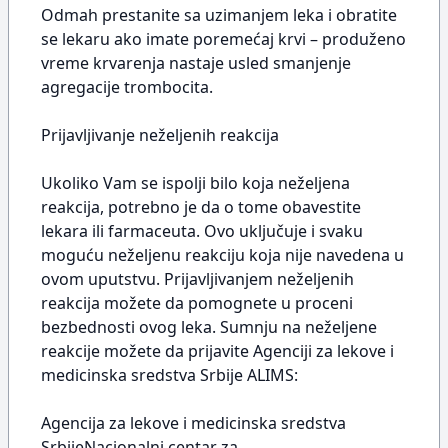
Odmah prestanite sa uzimanjem leka i obratite
se lekaru ako imate poremećaj krvi – produženo
vreme krvarenja nastaje usled smanjenje
agregacije trombocita.
Prijavljivanje neželjenih reakcija
Ukoliko Vam se ispolji bilo koja neželjena
reakcija, potrebno je da o tome obavestite
lekara ili farmaceuta. Ovo uključuje i svaku
moguću neželjenu reakciju koja nije navedena u
ovom uputstvu. Prijavljivanjem neželjenih
reakcija možete da pomognete u proceni
bezbednosti ovog leka. Sumnju na neželjene
reakcije možete da prijavite Agenciji za lekove i
medicinska sredstva Srbije ALIMS:
Agencija za lekove i medicinska sredstva
SrbijeNacionalni centar za