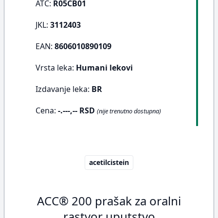
ATC:
R05CB01
JKL:
3112403
EAN:
8606010890109
Vrsta leka:
Humani lekovi
Izdavanje leka:
BR
Cena:
-.---,-- RSD
(nije trenutno dostupna)
acetilcistein
ACC® 200 prašak za oralni
rastvor uputstvo