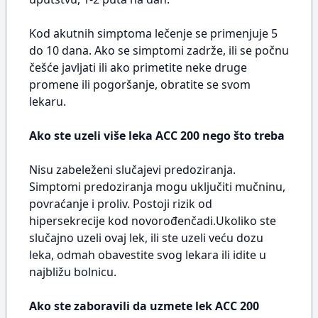
Kod akutnih simptoma lečenje se primenjuje 5
do 10 dana. Ako se simptomi zadrže, ili se počnu
češće javljati ili ako primetite neke druge
promene ili pogoršanje, obratite se svom
lekaru.
Ako ste uzeli više leka ACC 200 nego što treba
Nisu zabeleženi slučajevi predoziranja.
Simptomi predoziranja mogu uključiti mučninu,
povraćanje i proliv. Postoji rizik od
hipersekrecije kod novorođenčadi.Ukoliko ste
slučajno uzeli ovaj lek, ili ste uzeli veću dozu
leka, odmah obavestite svog lekara ili idite u
najbližu bolnicu.
Ako ste zaboravili da uzmete lek ACC 200