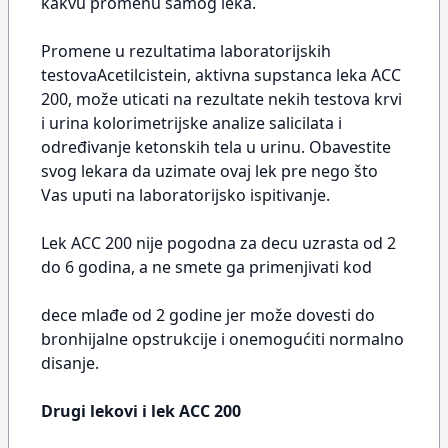
kakvu promenu samog leka.
Promene u rezultatima laboratorijskih
testovaAcetilcistein, aktivna supstanca leka ACC
200, može uticati na rezultate nekih testova krvi
i urina kolorimetrijske analize salicilata i
određivanje ketonskih tela u urinu. Obavestite
svog lekara da uzimate ovaj lek pre nego što
Vas uputi na laboratorijsko ispitivanje.
Lek ACC 200 nije pogodna za decu uzrasta od 2
do 6 godina, a ne smete ga primenjivati kod
dece mlađe od 2 godine jer može dovesti do
bronhijalne opstrukcije i onemogućiti normalno
disanje.
Drugi lekovi i lek ACC 200