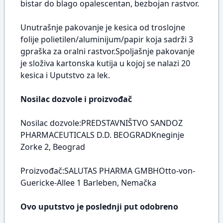
bistar do blago opalescentan, bezbojan rastvor.
Unutrašnje pakovanje je kesica od troslojne
folije polietilen/aluminijum/papir koja sadrži 3
gpraška za oralni rastvor.Spoljašnje pakovanje
je složiva kartonska kutija u kojoj se nalazi 20
kesica i Uputstvo za lek.
Nosilac dozvole i proizvođač
Nosilac dozvole:PREDSTAVNIŠTVO SANDOZ
PHARMACEUTICALS D.D. BEOGRADKneginje
Zorke 2, Beograd
Proizvođač:SALUTAS PHARMA GMBHOtto-von-
Guericke-Allee 1 Barleben, Nemačka
Ovo uputstvo je poslednji put odobreno