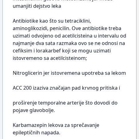
umanjiti dejstvo leka
Antibiotike kao što su tetraciklini,
aminoglikozidi, penicilin. Ove antibiotike treba
uzimati odvojeno od acetilcisteina u intervalu od
najmanje dva sata razmaka ovo se ne odnosi na
cefiksim i lorakarbef koji se mogu uzimati
istovremeno sa acetilcisteinom;
Nitroglicerin jer istovremena upotreba sa lekom
ACC 200 izaziva značajan pad krvnog pritiska i
proširenje temporalne arterije što dovodi do
pojave glavobolje.
Karbamazepin lekova za sprečavanje
epileptičnih napada.