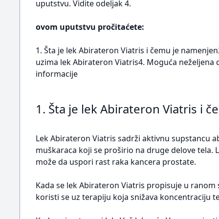
uputstvu. Vidite odeljak 4.
ovom uputstvu pročitaćete:
1. Šta je lek Abirateron Viatris i čemu je namenje
uzima lek Abirateron Viatris4. Moguća neželjena d
informacije
1. Šta je lek Abirateron Viatris i
Lek Abirateron Viatris sadrži aktivnu supstancu ab
muškaraca koji se proširio na druge delove tela. 
može da uspori rast raka kancera prostate.
Kada se lek Abirateron Viatris propisuje u ranom
koristi se uz terapiju koja snižava koncentraciju