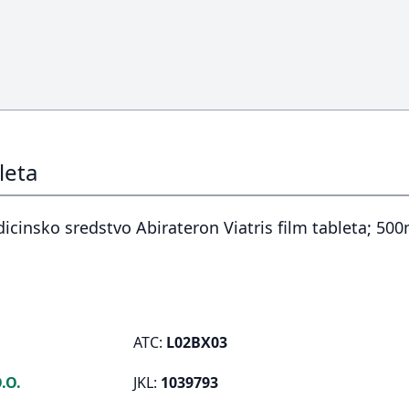
leta
cinsko sredstvo Abirateron Viatris film tableta; 500m
ATC:
L02BX03
.O.
JKL:
1039793