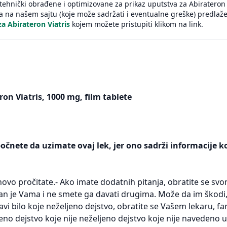
tehnički obrađene i optimizovane za prikaz uputstva za Abirateron 
a na našem sajtu (koje može sadržati i eventualne greške) predla
a Abirateron Viatris
kojem možete pristupiti klikom na link.
ron Viatris, 1000 mg, film tablete
počnete da uzimate ovaj lek, jer ono sadrži informacije k
ovo pročitate.- Ako imate dodatnih pitanja, obratite se svo
isan je Vama i ne smete ga davati drugima. Može da im škodi,
javi bilo koje neželjeno dejstvo, obratite se Vašem lekaru, fa
ljeno dejstvo koje nije neželjeno dejstvo koje nije navedeno