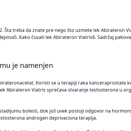
n2. Šta treba da znate pre nego što uzmete lek Abirateron Vi
ejstva5. Kako čuvati lek Abirateron Viatris6. Sadržaj pakov
 čemu je namenjen
irateronacetat. Koristi se u terapiji raka kanceraprostate k
Lek Abirateron Viatris sprečava stvaranje testosterona u or
 stadijumu bolesti, dok još uvek postoji odgovor na hormons
 testosterona androgen deprivaciona terapija.