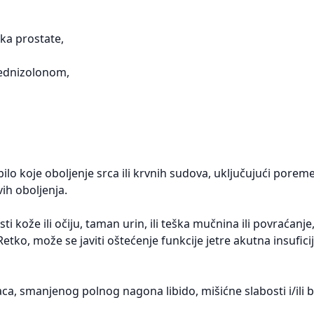
aka prostate,
rednizolonom,
lo koje oboljenje srca ili krvnih sudova, uključujući porem
vih oboljenja.
 kože ili očiju, taman urin, ili teška mučnina ili povraćanje,
tko, može se javiti oštećenje funkcije jetre akutna insuficije
a, smanjenog polnog nagona libido, mišićne slabosti i/ili b