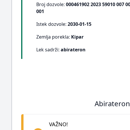
Broj dozvole:
000461902 2023 59010 007 00
001
Istek dozvole:
2030-01-15
Zemlja porekla:
Kipar
Lek sadrži:
abirateron
Abirateron 
VAŽNO!