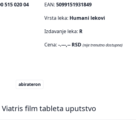
0 515 020 04
EAN:
5099151931849
Vrsta leka:
Humani lekovi
Izdavanje leka:
R
Cena:
-.---,-- RSD
(nije trenutno dostupna)
abirateron
Viatris film tableta uputstvo