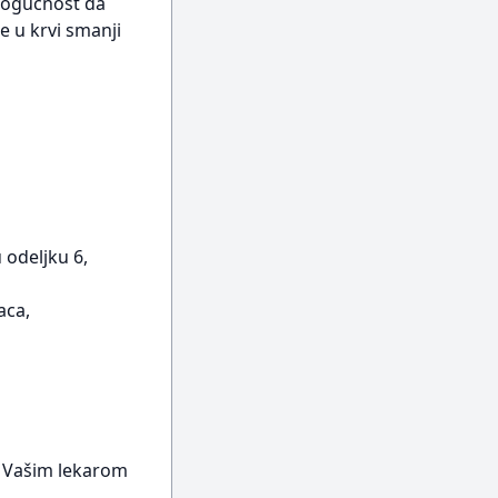
 mogućnost da
e u krvi smanji
 odeljku 6,
aca,
a Vašim lekarom