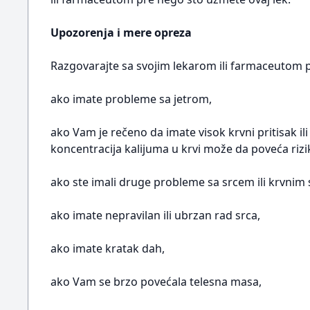
Upozorenja i mere opreza
Razgovarajte sa svojim lekarom ili farmaceutom p
ako imate probleme sa jetrom,
ako Vam je rečeno da imate visok krvni pritisak il
koncentracija kalijuma u krvi može da poveća riz
ako ste imali druge probleme sa srcem ili krvnim
ako imate nepravilan ili ubrzan rad srca,
ako imate kratak dah,
ako Vam se brzo povećala telesna masa,