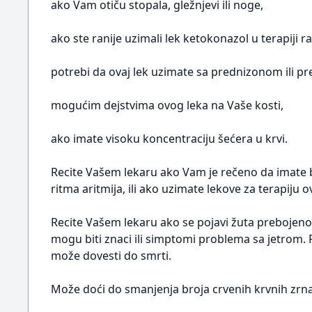
ako Vam otiču stopala, gležnjevi ili noge,
ako ste ranije uzimali lek ketokonazol u terapiji r
potrebi da ovaj lek uzimate sa prednizonom ili p
mogućim dejstvima ovog leka na Vaše kosti,
ako imate visoku koncentraciju šećera u krvi.
Recite Vašem lekaru ako Vam je rečeno da imate bi
ritma aritmija, ili ako uzimate lekove za terapiju o
Recite Vašem lekaru ako se pojavi žuta prebojenosti
mogu biti znaci ili simptomi problema sa jetrom. Re
može dovesti do smrti.
Može doći do smanjenja broja crvenih krvnih zrnac