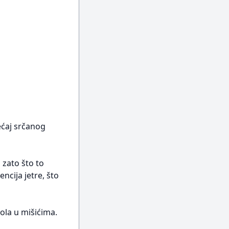
ećaj srčanog
 zato što to
ncija jetre, što
ola u mišićima.