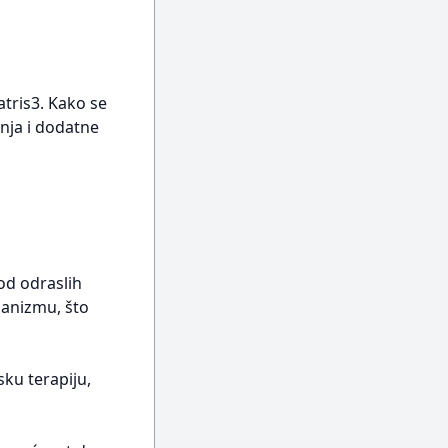
atris3. Kako se
anja i dodatne
od odraslih
ganizmu, što
ku terapiju,