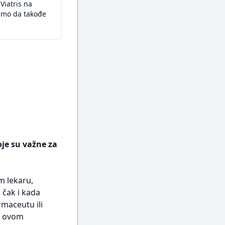
Viatris na
žemo da takođe
oje su važne za
m lekaru,
 čak i kada
rmaceutu ili
 u ovom