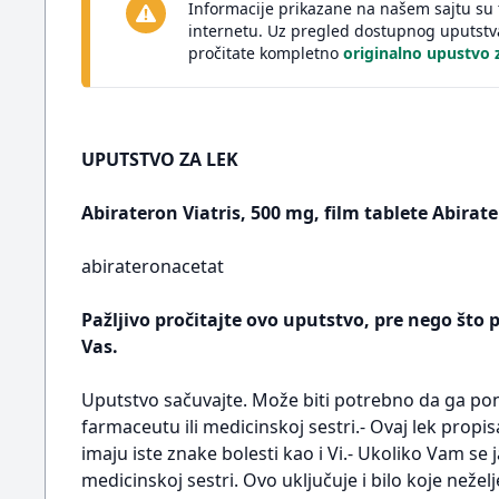
Informacije prikazane na našem sajtu su 
internetu. Uz pregled dostupnog uputstv
pročitate kompletno
originalno upustvo z
UPUTSTVO ZA LEK
Abirateron Viatris, 500 mg, film tablete Abirate
abirateronacetat
Pažljivo pročitajte ovo uputstvo, pre nego što 
Vas.
Uputstvo sačuvajte. Može biti potrebno da ga pon
farmaceutu ili medicinskoj sestri.- Ovaj lek prop
imaju iste znake bolesti kao i Vi.- Ukoliko Vam se 
medicinskoj sestri. Ovo uključuje i bilo koje neže