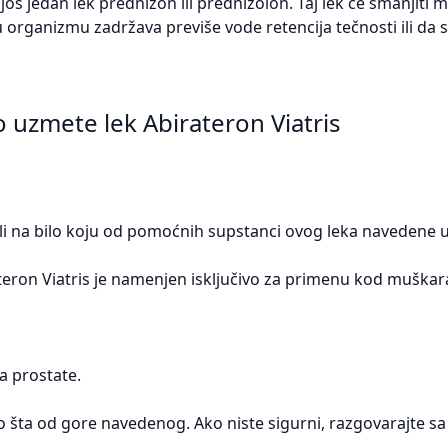
još jedan lek prednizon ili prednizolon. Taj lek će smanjiti
u organizmu zadržava previše vode retencija tečnosti ili da s
o uzmete lek Abirateron Viatris
 ili na bilo koju od pomoćnih supstanci ovog leka navedene u
ateron Viatris je namenjen isključivo za primenu kod muškar
ka prostate.
lo šta od gore navedenog. Ako niste sigurni, razgovarajte s