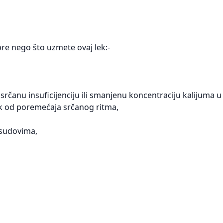
re nego što uzmete ovaj lek:-
i srčanu insuficijenciju ili smanjenu koncentraciju kalijuma 
ik od poremećaja srčanog ritma,
 sudovima,