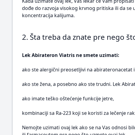
Kada uzimate ovaj lek, Vaš lekar će Vam propisati 
dođe do razvoja visokog krvnog pritiska ili da se 
koncentracija kalijuma.
2. Šta treba da znate pre nego št
Lek Abirateron Viatris ne smete uzimati:
ako ste alergični preosetljivi na abirateronacetat
ako ste žena, a posebno ako ste trudni. Lek Abir
ako imate teško oštećenje funkcije jetre,
kombinaciji sa Ra-223 koji se koristi za lečenje ra
Nemojte uzimati ovaj lek ako se na Vas odnosi bi
ili farmaceutom pre nego što uzmete ovaj lek.