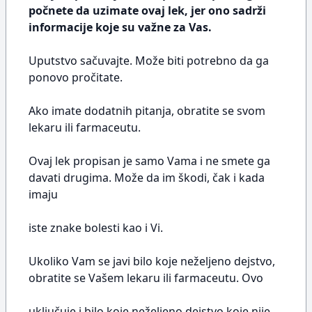
počnete da uzimate ovaj lek, jer ono sadrži
informacije koje su važne za Vas.
Uputstvo sačuvajte. Može biti potrebno da ga
ponovo pročitate.
Ako imate dodatnih pitanja, obratite se svom
lekaru ili farmaceutu.
Ovaj lek propisan je samo Vama i ne smete ga
davati drugima. Može da im škodi, čak i kada
imaju
iste znake bolesti kao i Vi.
Ukoliko Vam se javi bilo koje neželjeno dejstvo,
obratite se Vašem lekaru ili farmaceutu. Ovo
uključuje i bilo koje neželjeno dejstvo koje nije