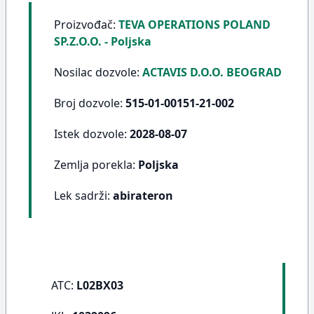
Proizvođač:
TEVA OPERATIONS POLAND
SP.Z.O.O. - Poljska
Nosilac dozvole:
ACTAVIS D.O.O. BEOGRAD
Broj dozvole:
515-01-00151-21-002
Istek dozvole:
2028-08-07
Zemlja porekla:
Poljska
Lek sadrži:
abirateron
ATC:
L02BX03