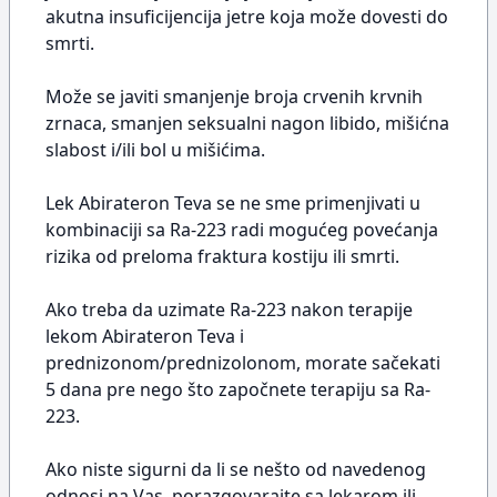
akutna insuficijencija jetre koja može dovesti do
smrti.
Može se javiti smanjenje broja crvenih krvnih
zrnaca, smanjen seksualni nagon libido, mišićna
slabost i/ili bol u mišićima.
Lek Abirateron Teva se ne sme primenjivati u
kombinaciji sa Ra-223 radi mogućeg povećanja
rizika od preloma fraktura kostiju ili smrti.
Ako treba da uzimate Ra-223 nakon terapije
lekom Abirateron Teva i
prednizonom/prednizolonom, morate sačekati
5 dana pre nego što započnete terapiju sa Ra-
223.
Ako niste sigurni da li se nešto od navedenog
odnosi na Vas, porazgovarajte sa lekarom ili