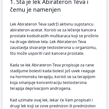
1. Šta je lek Abirateron Teva i
čemu je namenjen
Lek Abirateron Teva sadrži aktivnu supstancu
abirateron-acetat. Koristi se za lečenje kancera
prostate kododraslih muškaraca koji se proširio
na druge delove tela. Lek Abirateron Teva
zaustavlja stvaranje testosterona u organizmu,
što može usporiti rast kancera prostate.
Kada se lek Abirateron Teva propisuje za rane
stadijume bolesti kada bolest još uvek reaguje
na hormonsku terapiju, koristi se sa terapijom
koja smanjuje koncentraciju testosterona
terapija deprivacijom androgena.
Kad uzimate ovaj lek, lekar će Vam propisati i
drugi lek koji se zove prednizon ili prednizolon