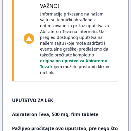
VAŽNO!
Informacije prikazane na našem
sajtu su tehnički obrađene i
optimizovane za prikaz uputstva za
Abirateron Teva na internetu. Uz
pregled dostupnog uputstva na
našem sajtu (koje može sadržati i
eventualne greške) predlažemo da
takođe pročitate kompletno
originalno upustvo za Abirateron
Teva
kojem možete pristupiti klikom
na link.
UPUTSTVO ZA LEK
Abirateron Teva, 500 mg, film tablete
Pažljivo pročitajte ovo uputstvo, pre nego što