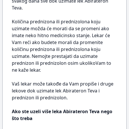
svakog dana sve dok uzimate lek Abirateron
Teva.
Količina prednizona ili prednizolona koju
uzimate možda će morati da se promeni ako
imate neko hitno medicinsko stanje. Lekar će
Vam reći ako budete morali da promenite
količinu prednizona ili prednizolona koju
uzimate. Nemojte prestajati da uzimate
prednizon ili prednizolon osim ukolikoVam to
ne kaže lekar.
Vaš lekar može takođe da Vam propiše i druge
lekove dok uzimate lek Abirateron Teva i
prednizon ili prednizolon.
Ako ste uzeli više leka Abirateron Teva nego
što treba