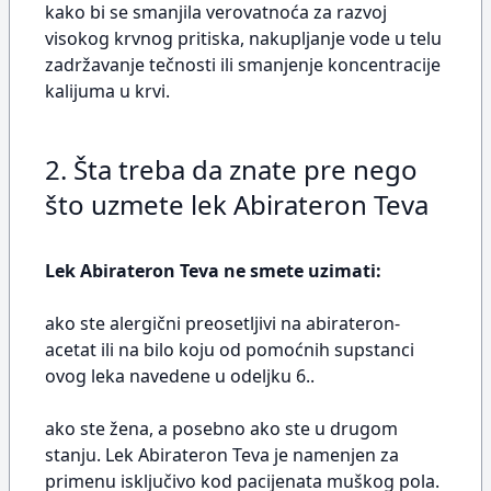
kako bi se smanjila verovatnoća za razvoj
visokog krvnog pritiska, nakupljanje vode u telu
zadržavanje tečnosti ili smanjenje koncentracije
kalijuma u krvi.
2. Šta treba da znate pre nego
što uzmete lek Abirateron Teva
Lek Abirateron Teva ne smete uzimati:
ako ste alergični preosetljivi na abirateron-
acetat ili na bilo koju od pomoćnih supstanci
ovog leka navedene u odeljku 6..
ako ste žena, a posebno ako ste u drugom
stanju. Lek Abirateron Teva je namenjen za
primenu isključivo kod pacijenata muškog pola.