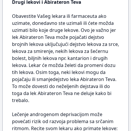
Drugi lekovi i Abirateron Teva
Obavestite Vašeg lekara ili farmaceuta ako
uzimate, donedavno ste uzimali ili ćete možda
uzimati bilo koje druge lekove. Ovo je važno jer
lek Abirateron Teva može pojačati dejstvo
brojnih lekova uključujući dejstvo lekova za srce,
lekova za smirenje, nekih lekova za šećernu
bolest, biljnih lekova npr. kantarion i drugih
lekova. Lekar će možda želeti da promeni dozu
tih lekova. Osim toga, neki lekovi mogu da
pojačaju ili smanjedejstvo leka Abirateron Teva.
To može dovesti do neželjenih dejstava ili do
toga da lek Abirateron Teva ne deluje kako bi
trebalo.
Lečenje androgenom deprivacijom može
povećati rizik od razvoja problema sa srčanim
ritmom. Recite svom lekaru ako primate lekove: