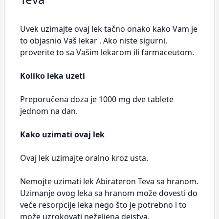
Uvek uzimajte ovaj lek tačno onako kako Vam je
to objasnio Vaš lekar . Ako niste sigurni,
proverite to sa Vašim lekarom ili farmaceutom.
Koliko leka uzeti
Preporučena doza je 1000 mg dve tablete
jednom na dan.
Kako uzimati ovaj lek
Ovaj lek uzimajte oralno kroz usta.
Nemojte uzimati lek Abirateron Teva sa hranom.
Uzimanje ovog leka sa hranom može dovesti do
veće resorpcije leka nego što je potrebno i to
može uzrokovati neželjena dejstva.