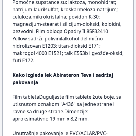
Pomoćne supstance su: laktoza, monohidrat;
natrijum-laurilsulfat; kroskarmeloza-natrijum;
celuloza,mikrokristalna; povidon K-30;
magnezijum-stearat i silicijum-dioksid, koloidni,
bezvodni. Film obloga Opadry II 85F32410
Yellow sadrži: polivinilalkohol delimično
hidrolizovan E1203; titan-dioksid E171;
makrogol 4000 E1521; talk E553b i gvožđe-oksid,
žuti E172.
Kako izgleda lek Abirateron Teva i sadržaj
pakovanja
Film tabletaDuguljaste film tablete žute boje, sa
utisnutom oznakom "A436" sa jedne strane i
ravne sa druge strane.Dimenzije:
aproksimativno 19 mm x 8,2 mm.
Unutrašnje pakovanje je PVC/ACLAR/PVC-