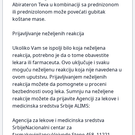
Abirateron Teva u kombinaciji sa prednizonom
ili prednizolonom može povećati gubitak
koštane mase.
Prijavljivanje neželjenih reakcija
Ukoliko Vam se ispolji bilo koja neželjena
reakcija, potrebno je da o tome obavestite
lekara ili farmaceuta. Ovo uključuje i svaku
moguću neželjenu reakciju koja nije navedena u
ovom uputstvu. Prijavljivanjem neželjenih
reakcija možete da pomognete u proceni
bezbednosti ovog leka. Sumnju na neželjene
reakcije možete da prijavite Agenciji za lekove i
medicinska sredstva Srbije ALIMS:
Agencija za lekove i medicinska sredstva
SrbijeNacionalni centar za
farmakovigilancuVojvode Stepe 458, 11221