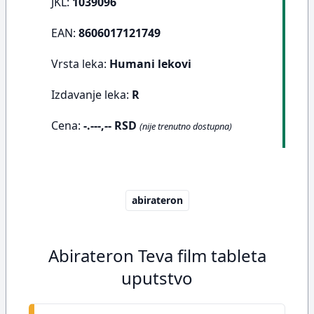
JKL:
1039096
EAN:
8606017121749
Vrsta leka:
Humani lekovi
Izdavanje leka:
R
Cena:
-.---,-- RSD
(nije trenutno dostupna)
abirateron
Abirateron Teva film tableta
uputstvo