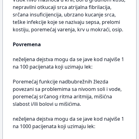
nepravilni otkucaji srca atrijalna fibrilacija,
srčana insuficijencija, ubrzano kucanje srca,
teške infekcije koje se nazivaju sepsa, prelomi
kostiju, poremećaj varenja, krv u mokraći, osip.
Povremena
neželjena dejstva mogu da se jave kod najviše 1
na 100 pacijenata koji uzimaju lek:
Poremećaj funkcije nadbubrežnih žlezda
povezani sa problemima sa nivoom soli i vode,
poremećaj srčanog ritma aritmija, mišićna
slabost i/ili bolovi u mišićima.
neželjena dejstva mogu da se jave kod najviše 1
na 1000 pacijenata koji uzimaju lek: