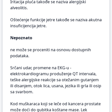
Iritacija pluća takođe se naziva alergijski
alveolitis.
Oštećenje funkcije jetre takođe se naziva akutna
insuficijencija jetre.
Nepoznato
ne može se proceniti na osnovu dostupnih
podataka.
Srčani udar, promene na EKG-u -
elektrokardiogramu produženje QT intervala,
teške alergijske reakcije sa otežanim gutanjem
ili disanjem, otok lica, usana, jezika ili grla ili osip
sa svarbom.
Kod muškaraca koji se leče od kancera prostate
može doći do gubitka koštane mase. Lek