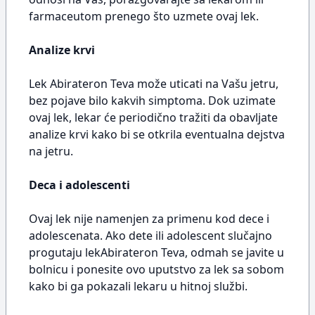
farmaceutom prenego što uzmete ovaj lek.
Analize krvi
Lek Abirateron Teva može uticati na Vašu jetru,
bez pojave bilo kakvih simptoma. Dok uzimate
ovaj lek, lekar će periodično tražiti da obavljate
analize krvi kako bi se otkrila eventualna dejstva
na jetru.
Deca i adolescenti
Ovaj lek nije namenjen za primenu kod dece i
adolescenata. Ako dete ili adolescent slučajno
progutaju lekAbirateron Teva, odmah se javite u
bolnicu i ponesite ovo uputstvo za lek sa sobom
kako bi ga pokazali lekaru u hitnoj službi.