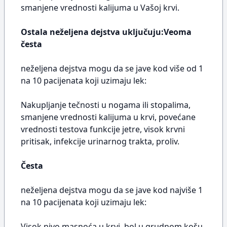
smanjene vrednosti kalijuma u Vašoj krvi.
Ostala neželjena dejstva uključuju:Veoma
česta
neželjena dejstva mogu da se jave kod više od 1
na 10 pacijenata koji uzimaju lek:
Nakupljanje tečnosti u nogama ili stopalima,
smanjene vrednosti kalijuma u krvi, povećane
vrednosti testova funkcije jetre, visok krvni
pritisak, infekcije urinarnog trakta, proliv.
Česta
neželjena dejstva mogu da se jave kod najviše 1
na 10 pacijenata koji uzimaju lek:
Visok nivo masnoća u krvi, bol u grudnom košu,