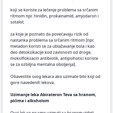
koji se koriste za lečenje problema sa srčanim
ritmom npr. hinidin, prokainamid, amjodaron i
sotalol;
za koje je poznato da povećavaju rizik od
nastanka problema sa srčanim ritmom [npr.
metadon koristi se za ublažavanje bola i kao
deo detoksikacije kod zavisnosti od droge,
moksifloksacin antibiotik, antipsihotici koriste
se za ozbiljna mentalna oboljenja].
Obavestite svog lekara ako uzimate bilo koji od
gore navedenih lekova.
Uzimanje leka Abirateron Teva sa hranom,
pićima i alkoholom
Ovaj lek se ne sme uzimati sa hranom videti